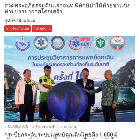
สวดพระอภิธรรมคืนแรกจนท.พิทักษ์ป่าไม้ห้วยขาแข้ง
ท่ามบรรยากาศโศกเศร้า
อุทัยธานี-พ่อแม่...
ข่าวท้องถิ่นไทย
ไฮไลท์ข่าว
05/08/2026
@ch-newsthailand.com
กระบี่ยกระดับระบบแพทย์ฉุกเฉินไทยดึง 1,650 ผู้