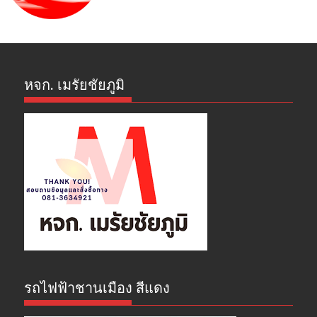
หจก. เมรัยชัยภูมิ
รถไฟฟ้าชานเมือง สีแดง