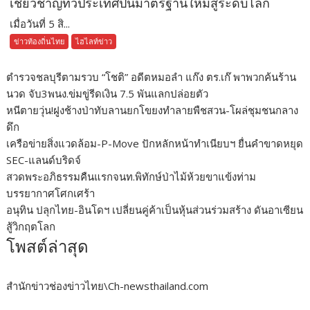
เชี่ยวชาญทั่วประเทศปั้นมาตรฐานใหม่สู่ระดับโลก
เมื่อวันที่ 5 สิ...
ข่าวท้องถิ่นไทย
ไฮไลท์ข่าว
ตำรวจชลบุรีตามรวบ “โชติ” อดีตหมอลำ แก๊ง ตร.เก๊ พาพวกค้นร้าน
นวด จับ3พนง.ข่มขู่รีดเงิน 7.5 พันแลกปล่อยตัว
หนีตายวุ่น!ฝูงช้างป่าทับลานยกโขยงทำลายพืชสวน-โผล่ชุมชนกลาง
ดึก
เครือข่ายสิ่งแวดล้อม-P-Move ปักหลักหน้าทำเนียบฯ ยื่นคำขาดหยุด
SEC-แลนด์บริดจ์
สวดพระอภิธรรมคืนแรกจนท.พิทักษ์ป่าไม้ห้วยขาแข้งท่าม
บรรยากาศโศกเศร้า
อนุทิน ปลุกไทย-อินโดฯ เปลี่ยนคู่ค้าเป็นหุ้นส่วนร่วมสร้าง ดันอาเซียน
สู้วิกฤตโลก
โพสต์ล่าสุด
สำนักข่าวช่องข่าวไทย\Ch-newsthailand.com