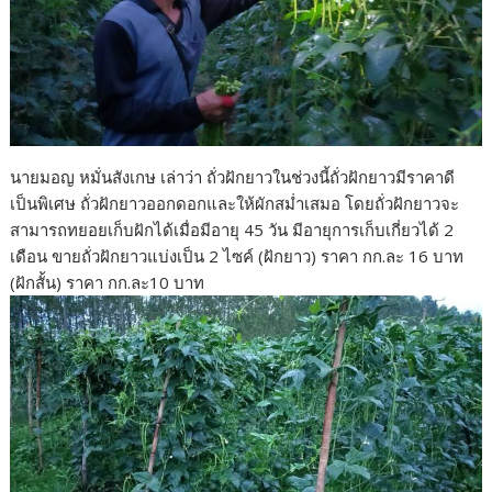
นายมอญ หมั่นสังเกษ เล่าว่า ถั่วฝักยาวในช่วงนี้ถั่วฝักยาวมีราคาดี
เป็นพิเศษ ถั่วฝักยาวออกดอกและให้ผักสม่ำเสมอ โดยถั่วฝักยาวจะ
สามารถทยอยเก็บฝักได้เมื่อมีอายุ 45 วัน มีอายุการเก็บเกี่ยวได้ 2
เดือน ขายถั่วฝักยาวแบ่งเป็น 2 ไซค์ (ฝักยาว) ราคา กก.ละ 16 บาท
(ฝักสั้น) ราคา กก.ละ10 บาท