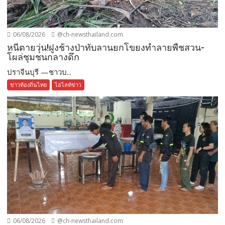
06/08/2026
@ch-newsthailand.com
หนีตายวุ่น!ฝูงช้างป่าทับลานยกโขยงทำลายพืชสวน-
โผล่ชุมชนกลางดึก
ปราจีนบุรี —ชาวบ...
ข่าวท้องถิ่นไทย
ไฮไลท์ข่าว
06/08/2026
@ch-newsthailand.com