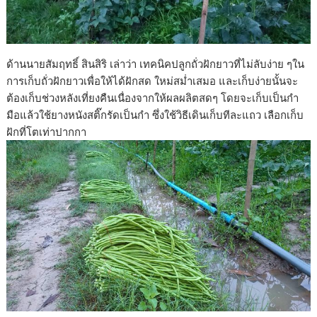
ด้านนายสัมฤทธิ์ สินสิริ เล่าว่า เทคนิคปลูกถั่วฝักยาวที่ไม่ลับง่าย ๆใน
การเก็บถั่วฝักยาวเพื่อให้ได้ฝักสด ใหม่สม่ำเสมอ และเก็บง่ายนั้นจะ
ต้องเก็บช่วงหลังเที่ยงคืนเนื่องจากให้ผลผลิตสดๆ โดยจะเก็บเป็นกำ
มือแล้วใช้ยางหนังสติ๊กรัดเป็นกำ ซึ่งใช้วิธีเดินเก็บทีละแถว เลือกเก็บ
ฝักที่โตเท่าปากกา