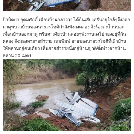
ป้านิตยา อุดมศักดิ์ เพื่อนบ้านกล่าวว่า ได้ยินเสียงครืนอยู่ใกล้ๆจึงออก
มาดูพบว่าบ้านของนายวรโชติกำลังพังลงคลอง จึงร้องตะโกนบอก
เพื่อนบ้านออกมาดู พริบตาเดียวบ้านค่อยๆพังราบลงไปกองอยู่ที่ก้น
คลอง จึงมองหายายสำรวย เหมพิมพ์ ยายของนายวรโชติที่เฝ้าบ้าน
ให้หลานอยู่คนเดียว เห็นยายสำรวยนั่งอยู่บ้านญาติซึ่งห่างจากบ้าน
หลาน 20 เมตร