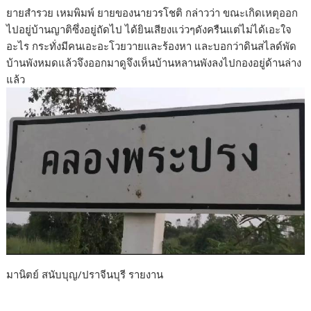
ยายสำรวย เหมพิมพ์ ยายของนายวรโชติ กล่าวว่า ขณะเกิดเหตุออก
ไปอยู่บ้านญาติซึ่งอยู่ถัดไป ได้ยินเสียงแว่วๆดังครืนแต่ไม่ได้เอะใจ
อะไร กระทั่งมีคนเอะอะโวยวายและร้องหา และบอกว่าดินสไลด์พัด
บ้านพังหมดแล้วจึงออกมาดูจึงเห็นบ้านหลานพังลงไปกองอยู่ด้านล่าง
แล้ว
มานิตย์ สนับบุญ/ปราจีนบุรี รายงาน