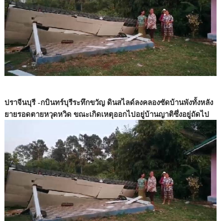
ปราจีนบุรี -กบินทร์บุรีระทึกขวัญ ดินสไลด์ลงคลองซัดบ้านพังทั้งหลัง
ยายรอดตายหวุดหวิด ขณะเกิดเหตุออกไปอยู่บ้านญาติซึ่งอยู่ถัดไป