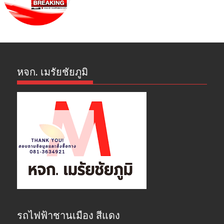
หจก. เมรัยชัยภูมิ
รถไฟฟ้าชานเมือง สีแดง