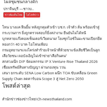
โผล่ชุมชนกลางดึก
ปราจีนบุรี —ชาวบ...
ข่าวท้องถิ่นไทย
ไฮไลท์ข่าว
โทน บางแค ฝืนยิ้ม หลังถูกคุมตัวเข้า บช.ก. เจ้าตัว ลั่น พร้อมเข้าสู่
กระบวนการ ยิ่งถูกตรวจสอบก็ยิ่งสง่างาม ยืนยันไม่ได้หนี
บุกทลายแก๊งคอลเซ็นเตอร์เวียดนาม! โยงซุกไอซ์ในมะขามเปียกยึด
ทองกว่า 40 บาท-ไอโฟนเพียบ
กรมอุทยานฯแจงโคร่งทำร้ายเจ้าหน้าที่ห้วยขาแข้งเสียชีวิตเป็นลูก
เสือวัยซน เจอบังเอิญไม่เข้าข่าย”เสือกินคน”
สกสว.ผนึก DIP จัดมหกรรม IP X Venture Rise Thailand 2026
เชื่อมทรัพย์สินทางปัญญา ผ่านกองทุน ววน.
เสนา ยกระดับ SENA Low Carbon ผนึก TOA ขับเคลื่อน Green
Supply Chain ลดคาร์บอน Scope 3 สู่ Net Zero 2050
โพสต์ล่าสุด
สำนักข่าวช่องข่าวไทย\Ch-newsthailand.com