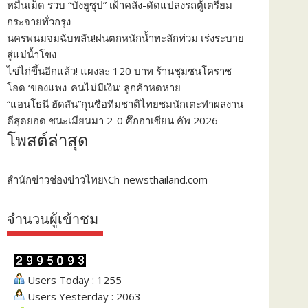
หมื่นเม็ด รวบ “บังยูซุป” เฝ้าคลัง-ดัดแปลงรถตู้เตรียม
กระจายทั่วกรุง
นครพนมจมฉับพลัน!ฝนตกหนักน้ำทะลักท่วม เร่งระบาย
สู่แม่น้ำโขง
ไข่ไก่ขึ้นอีกแล้ว! แผงละ 120 บาท ร้านชุมชนโคราช
โอด ‘ของแพง-คนไม่มีเงิน’ ลูกค้าหดหาย
“แอนโธนี ฮัดสัน”กุนซือทีมชาติไทยชมนักเตะทำผลงาน
ดีสุดยอด ชนะเมียนมา 2-0 ศึกอาเซียน คัพ 2026
โพสต์ล่าสุด
สำนักข่าวช่องข่าวไทย\Ch-newsthailand.com
จำนวนผู้เข้าชม
Users Today : 1255
Users Yesterday : 2063