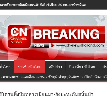
ทลายรังยาเสพติดเมืองนนท์! ยึดไอซ์เฉียด 80 กก.-ยาบ้าหมื่นเม็ด รวบ "บังยูซ
ทั่วไทย
ข่าวท้องถิ่นไทย
คลิปข่าว
กิน-เที่ยว-ทั่วไทย
ปร
สมาคมนักข่าวและสื่อมวลชน จ.ชัยภูมิ ทำบุญวันนักข่าว เปิดสำนักงานใหม
้โดรนทิ้งบึมทหารเมียนมา-ยิงปะทะกันสนั่นป่า