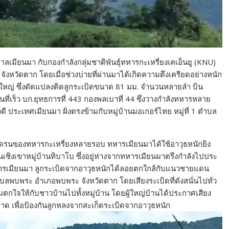
บาลเมียนมา กับกองกำลังกลุ่มชาติพันธุ์ทหารกะเหรี่ยงเคเอ็นยู (KNU)
งหวัดตาก โดยเมื่อช่วงบ่ายที่ผ่านมาได้เกิดความตึงเครียดอย่างหนัก
หญ่ ซึ่งดัดแปลงติดลูกระเบิดขนาด 81 มม. จำนวนหลายลำ บิน
นที่เร็ว บก.ยุทธการที่ 443 กองพลเบาที่ 44 ซึ่งวางกำลังทหารหลาย
มียวดี ประเทศเมียนมา ฝั่งตรงข้ามกับหมู่บ้านมอเกอร์ไทย หมู่ที่ 1 ตำบล
รนของทหารกะเหรี่ยงหลายรอบ ทหารเมียนมาได้ใช้อาวุธหนักยิง
ในเชิงเขาหมู่บ้านทิบาโบ ซึ่งอยู่ห่างจากทหารเมียนมาตรึงกำลังไปประ
รเมียนมา ลูกระเบิดจากอาวุธหนักได้ลอยตกใกล้กับแนวชายแดน
 ตำบลพบพระ อำเภอพบพระ จังหวัดตาก โดยเสียงระเบิดที่ดังสนั่นไปทั่ว
ามตกใจให้กับชาวบ้านไปทั้งหมู่บ้าน โดยผู้ใหญ่บ้านได้ประกาศเสียง
 เพื่อป้องกันลูกหลงจากสะเก็ดระเบิดจากอาวุธหนัก