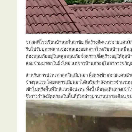
ขนาดที่โรงเรียนบ้านหมื่นฤาชัย ที่สร้างติดแนวชายแดนใกล้พ
รีบไปรับบุตรหลานของตนเองออกจากโรงเรียนบ้านหมื่นฤาช
ต้องหลบภัยอยู่ในหลุมหลบภัยชั่วคราว ซึ่งสร้างอยู่ใต้ถุนบ้
ลอยข้ามมาตกในฝั่งไทย แต่ชาวบ้านตกอยู่ในอาการขวัญ
สำหรับการปะทะล่าสุดในเมียนมา ฝั่งตรงข้ามชายแดนอำเภ
ข้างรุนแรง โดยทหารเมียนมาได้เสริมกำลังทหารจำนวนมา
เข้าไปตรึงพื้นที่ใกล้แนวยิงปะทะ ทั้งนี้ เพื่อจะเดินทางเ
ซึ่งวางกำลังยึดครองในพื้นที่ดังกล่าวมานานหลายเดือน 