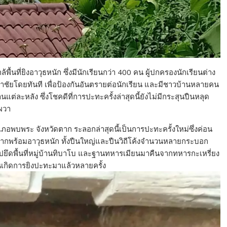
ื้นที่ยิงอาวุธหนัก ซึ่งมีนักเรียนกว่า 400 คน ผู้ปกครองนักเรียนต่าง
ัยโดยทันที เพื่อป้องกันอันตรายต่อนักเรียน และมีชาวบ้านหลายคน
านแต่ละหลัง ซึ่งโชคดีที่การปะทะครั้งล่าสุดนี้ยังไม่มีกระสุนปืนหลุด
ผวา
อพบพระ จังหวัดตาก ระลอกล่าสุดนี้เป็นการปะทะครั้งใหม่ซึ่งค่อน
กพร้อมอาวุธหนัก ทั้งปืนใหญ่และปืนวิถีโค้งจำนวนหลายกระบอก
ข้าไปยึดพื้นที่หมู่บ้านทิบาโบ และฐานทหารเมียนมาคืนจากทหารกะเหรี่ยง
จนเกิดการยิงปะทะมาแล้วหลายครั้ง