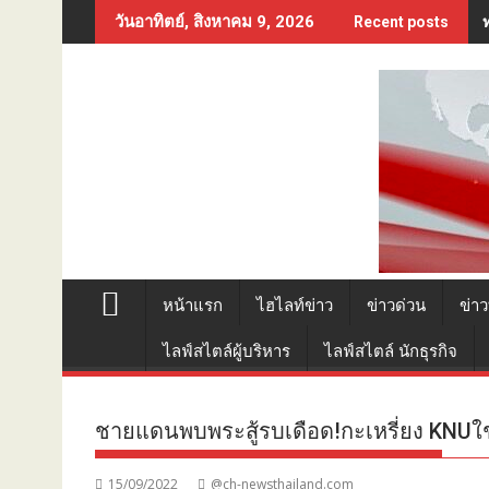
Skip
วันอาทิตย์, สิงหาคม 9, 2026
Recent posts
to
content
หน้าแรก
ไฮไลท์ข่าว
ข่าวด่วน
ข่าว
ไลฟ์สไตล์ผู้บริหาร
ไลฟ์สไตล์ นักธุรกิจ
ชายแดนพบพระสู้รบเดือด!กะเหรี่ยง KNUใช
15/09/2022
@ch-newsthailand.com