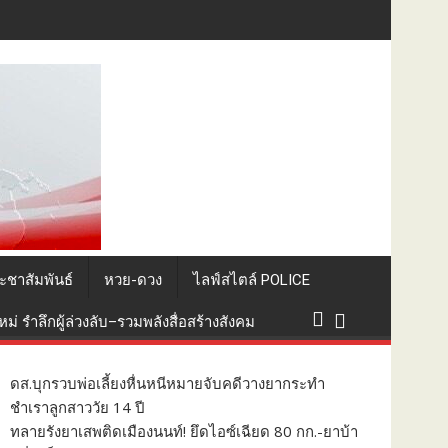
ุป" เฝ้าคลัง-ดัดแปลงรถตู้เตรียมกระจายทั่วกรุง
ะชาสัมพันธ์
หวย-ดวง
ไลฟ์สไตล์ POLICE
่ รำลึกผู้ล่วงลับ–รวมพลังสื่อสร้างสังคม
ดส.บุกรวบพ่อเลี้ยงหื่นหนีหมายจับคดีวางยากระทำ
ชำเราลูกสาววัย 14 ปี
ทลายรังยาเสพติดเมืองนนท์! ยึดไอซ์เฉียด 80 กก.-ยาบ้า