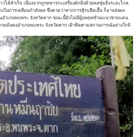
่าวได้สำเร็จ เนื่องจากถูกทหารกะเหรี่ยงดักยิงด้วยพลซุ่มยิงระยะไกล
างในการเคลื่อนกำลังพล ซึ่งคาดว่าหากการสู้รบยืดเยื้อ ก็อาจส่งผล
ยแดนอำเภอพบพระ จังหวัดตาก ขณะนี้ยังไม่มีผู้อพยพข้ามแนวชายแดน
ความมั่นคงอำเภอพบพระ จังหวัดตาก เฝ้าติดตามสถานการณ์อย่างใกล้