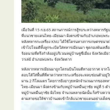
เมื่อวันที่ 15 ก.ย.65 สถานการณ์การสู้รบระหว่างทหารรัฐ
ที่แนวชายแดนไทย-เมียนมา ฝั่งตรงข้ามกับอำเภอพบพระ จั
หลังทหารกะเหรี่ยง KNU ได้ใช้โดรนทางการเกษตรขนาดใ
เข้าไปโจมตีทิ้งลูกระเบิดใส่ทหารเมียนมา ชุดกองพันเคลื่อ
ร้อยนายที่ตรึงกำลังอยู่บริเวณหมู่บ้านซูซี่เมี่ยง จังหวัดเ
วาเล่ย์ อำเภอพบพระ จังหวัดตาก
หลังจากทหารเมียนมาถูกโดรนบินโจมตีทางอากาศ จากโด
ตอบโต้ใส่พื้นที่ที่คาดว่าทหารกะเหรี่ยงจะหลบซ่อนตัวอยู่
มาน 2 กิโลเมตร โดยการยิงอาวุธหนักจำนวนมากของทหา
ไทย-เมียนมา ฝั่งตรงข้ามกับหมู่บ้านหมื่นฤาชัย หมู่ที่ 5
หมู่บ้านหมื่นฤาชัย ฝั่งไทย จำนวนหลายนัดนั้น ก็สร้างคว
ตามสายขอให้ชาวบ้านงดเข้าใกล้แนวชายแดนอย่างเด็ดขาด