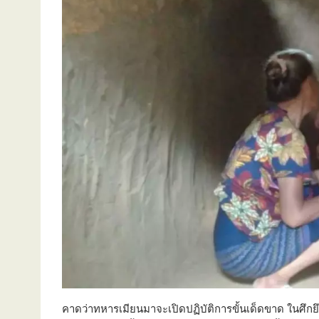
คาดว่าทหารเมียนมาจะเปิดปฏิบัติการขั้นเด็ดขาด ในศึกยึด