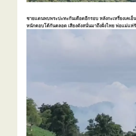
ชายแดนพบพระปะทะกันเดือดอีกรอบ หลังกะเหรี่ยงเคเอ็นยู
หนักตอบโต้กันตลอด เสียงดังสนั่นมาถึงฝั่งไทย พ่อแม่แห่ร