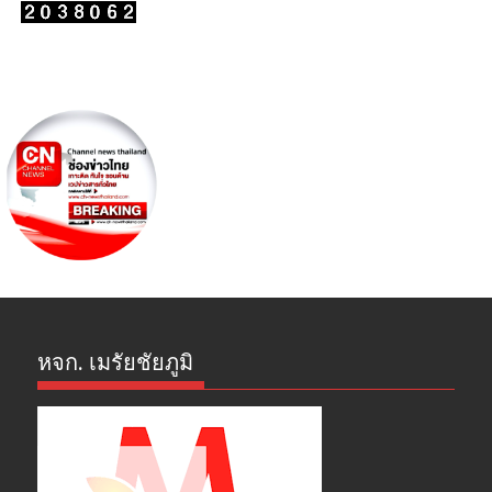
หจก. เมรัยชัยภูมิ