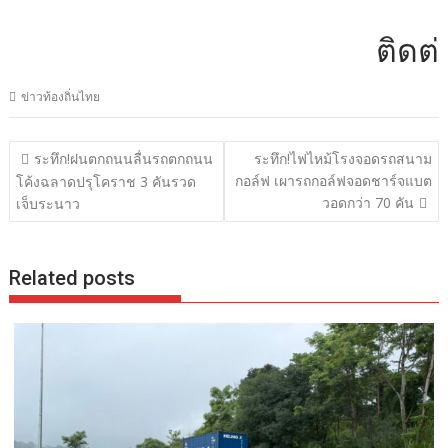
ติดต่อโฆษ
ข่าวท้องถิ่นไทย
แนะแนว
ระทึก!ฝนตกถนนลื่นรถตกถนน
ระทึก!ไฟไหม้โรงจอดรถสนาม
เรื่อง
กอล์ฟ เผารถกอล์ฟจอดชาร์จแบต
โค้งฉลาดปรุโคราช 3 คันรวด
วอดกว่า 70 คัน
เจ็บระนาว
Related posts