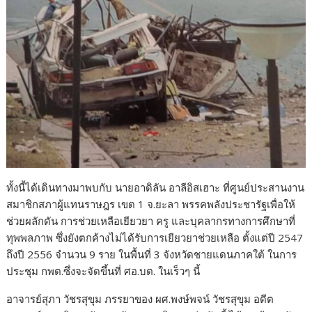
ทั้งนี้ได้เดินทางมาพบกับ นายอาดิลัน อาลีอิสเฮาะ ที่ศูนย์ประสานงาน
สมาชิกสภาผู้แทนราษฎร เขต 1 จ.ยะลา พรรคพลังประชารัฐเพื่อให้
ช่วยผลักดัน การช่วยเหลือเยียวยา ครู และบุคลากรทางการศึกษาที่
ทุพพลภาพ ซึ่งยังตกค้างไม่ได้รับการเยียวยาช่วยเหลือ ตั้งแต่ปี 2547
ถึงปี 2556 จำนวน 9 ราย ในพื้นที่ 3 จังหวัดชายแดนภาคใต้ ในการ
ประชุม กพต.ซึ่งจะจัดขึ้นที่ ศอ.บต. ในเร็วๆ นี้
อาจารย์สุภา วัชรสุขุม ภรรยาของ ผศ.พงษ์พจน์ วัชรสุขุม อดีต