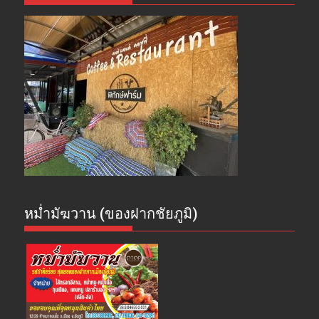
หม่ำมัฆวาน (ของฝากชัยภูมิ)