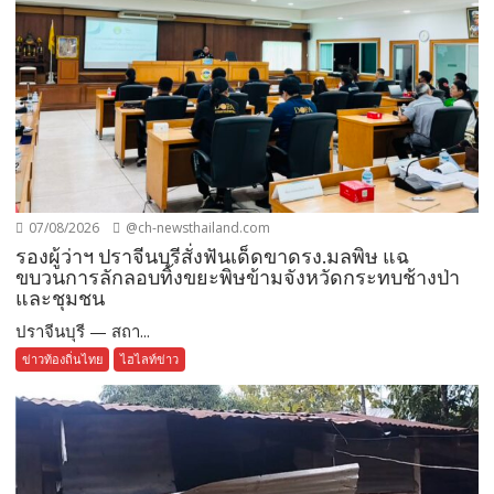
07/08/2026
@ch-newsthailand.com
รองผู้ว่าฯ ปราจีนบุรีสั่งฟันเด็ดขาดรง.มลพิษ แฉ
ขบวนการลักลอบทิ้งขยะพิษข้ามจังหวัดกระทบช้างป่า
และชุมชน
ปราจีนบุรี — สถา...
ข่าวท้องถิ่นไทย
ไฮไลท์ข่าว