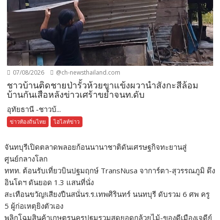
07/08/2026
@ch-newsthailand.com
ชาวบ้านติดชายป่ารั้วห้วยขาแข้งผวานำสังกะสีล้อม
บ้านกันเสือหลังข่าวเศร้าขย้ำจนท.ดับ
อุทัยธานี -ชาวบ้...
ข่าวท้องถิ่นไทย
ไฮไลท์ข่าว
จันทบุรีเปิดตลาดพลอยก้อนนานาชาติดันเศรษฐกิจทะยานสู่
ศูนย์กลางโลก
ททท. ต้อนรับเที่ยวบินปฐมฤกษ์ TransNusa จาการ์ตา-สุวรรณภูมิ ดึง
อินโดฯ ดันยอด 1.3 แสนที่นั่ง
สะเทือนขวัญ!เสียงปืนสนั่นร.ร.เทพศิรินทร์ นนทบุรี ดับรวม 6 ศพ ครู
5 ผู้ก่อเหตุยิงตัวเอง
พลิกโฉมสินค้าเกษตรนครปฐมรวมสุดยอดกล้วยไม้-ของดีเมืองเจดีย์