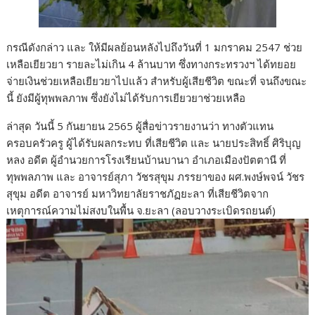
กรณีดังกล่าว และ ให้มีผลย้อนหลังไปถึงวันที่ 1 มกราคม 2547 ช่วย
เหลือเยียวยา รายละไม่เกิน 4 ล้านบาท ซึ่งทางกระทรวงฯ ได้ทยอย
จ่ายเงินช่วยเหลือเยียวยาไปแล้ว สำหรับผู้เสียชีวิต ขณะที่ จนถึงขณะ
นี้ ยังมีผู้ทุพพลภาพ ซึ่งยังไม่ได้รับการเยียวยาช่วยเหลือ
ล่าสุด วันนี้ 5 กันยายน 2565 ผู้สื่อข่าวรายงานว่า ทางตัวแทน
ครอบครัวครู ผู้ได้รับผลกระทบ ที่เสียชีวิต และ นายประสิทธิ์ ศิริบุญ
หลง อดีต ผู้อำนวยการโรงเรียนบ้านบานา อำเภอเมืองปัตตานี ที่
ทุพพลภาพ และ อาจารย์สุภา วัชรสุขุม ภรรยาของ ผศ.พงษ์พจน์ วัชร
สุขุม อดีต อาจารย์ มหาวิทยาลัยราชภัฏยะลา ที่เสียชีวิตจาก
เหตุการณ์ความไม่สงบในพื้น จ.ยะลา (ลอบวางระเบิดรถยนต์)