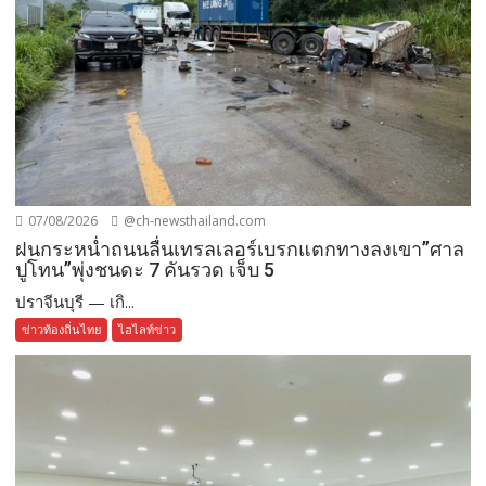
07/08/2026
@ch-newsthailand.com
ฝนกระหน่ำถนนลื่นเทรลเลอร์เบรกแตกทางลงเขา”ศาล
ปูโทน”พุ่งชนดะ 7 คันรวด เจ็บ 5
ปราจีนบุรี — เกิ...
ข่าวท้องถิ่นไทย
ไฮไลท์ข่าว