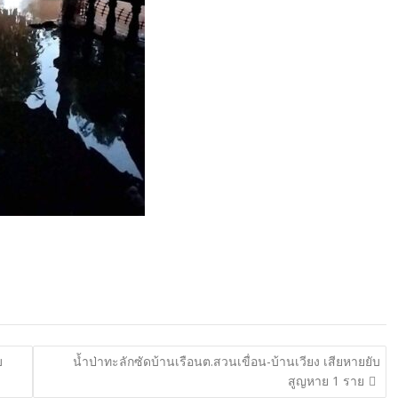
บ
น้ำป่าทะลักซัดบ้านเรือนต.สวนเขื่อน-บ้านเวียง เสียหายยับ
สูญหาย 1 ราย