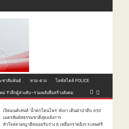
ะกอบพิธีทางศาสนา
ะชาสัมพันธ์
หวย-ดวง
ไลฟ์สไตล์ POLICE
่ รำลึกผู้ล่วงลับ–รวมพลังสื่อสร้างสังคม
เปิดมนต์เสน่ห์ ‘น้ำตกโตนไพร’ พังงา เดินฝ่าป่าดิบ 650
เมตรสัมผัสธรรมชาติสุดอลังการ
หัวใจสลาย!ญาติทยอยรับร่าง 8 เหยื่อกราดยิงร.ร.เทพศริ