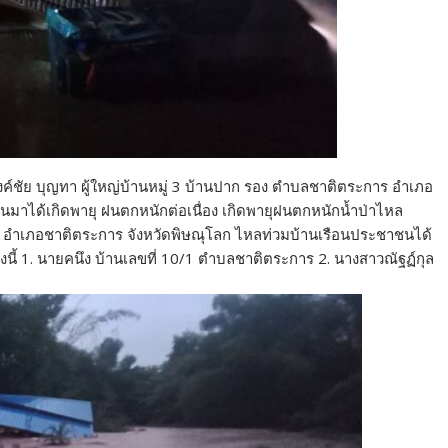
ค์ชัย บุญทา ผู้ใหญ่บ้านหมู่ 3 บ้านปาก รอง ตำบลชาติตระการ อำเภอ
่านมาได้เกิดพายุ ฝนตกหนักต่อเนื่อง เกิดพายุฝนตกหนักน้ำป่าไหล
การ อำเภอชาติตระการ จังหวัดพิษณุโลก ไหลท่วมบ้านเรือนประชาชนได้
าย ดังนี้ 1. นายคนึง บ้านเลขที่ 10/1 ตำบลชาติตระการ 2. นางสาวณัฐฏ์กุล