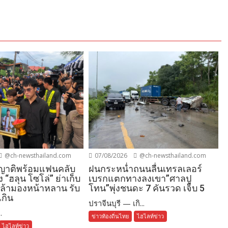
07/08/2026
@ch-newsthailand.com
@ch-newsthailand.com
ฝนกระหน่ำถนนลื่นเทรลเลอร์
 ญาติพร้อมแฟนคลับ
เบรกแตกทางลงเขา”ศาลปู
ง “ฮลุน โซโล่” ย่าเก็บ
โทน”พุ่งชนดะ 7 คันรวด เจ็บ 5
่กล้ามองหน้าหลาน รับ
เกิน
ปราจีนบุรี — เกิ...
.
ข่าวท้องถิ่นไทย
ไฮไลท์ข่าว
ไฮไลท์ข่าว