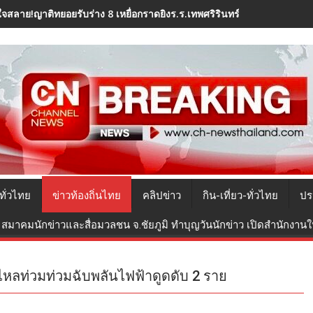
ใจสลาย!ญาติทยอยรับร่าง 8 เหยื่อกราดยิงร.ร.เทพศริรินทร์ นนทบุรี ไปปร
ทั่วไทย
ข่าวท้องถิ่นไทย
คลิปข่าว
กิน-เที่ยว-ทั่วไทย
ปร
สมาคมนักข่าวและสื่อมวลชน จ.ชัยภูมิ ทำบุญวันนักข่าว เปิดสำนักงานใหม
หลท่วมท่วมฉับพลันไฟฟ้าดูดดับ 2 ราย