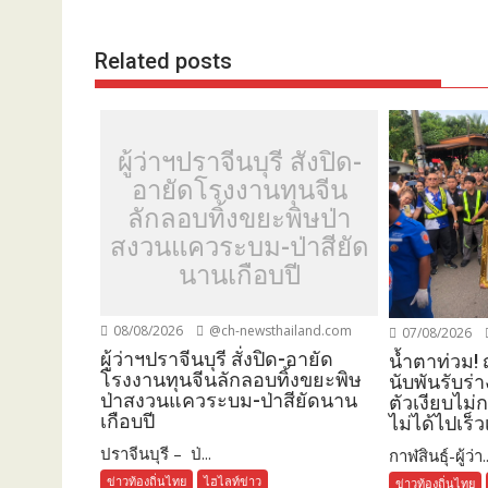
Related posts
ผู้ว่าฯปราจีนบุรี สั่งปิด-
อายัดโรงงานทุนจีน
ลักลอบทิ้งขยะพิษป่า
สงวนแควระบม-ป่าสียัด
นานเกือบปี
08/08/2026
@ch-newsthailand.com
07/08/2026
ผู้ว่าฯปราจีนบุรี สั่งปิด-อายัด
น้ำตาท่วม!
โรงงานทุนจีนลักลอบทิ้งขยะพิษ
นับพันรับร่า
ป่าสงวนแควระบม-ป่าสียัดนาน
ตัวเงียบไม
เกือบปี
ไม่ได้ไปเร็ว
ปราจีนบุรี – ป่...
กาฬสินธุ์-ผู้ว่า..
ข่าวท้องถิ่นไทย
ไฮไลท์ข่าว
ข่าวท้องถิ่นไทย