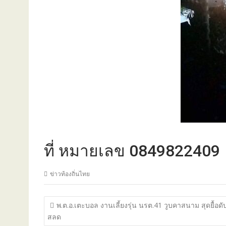
ี่ หมายเลข 0849822409
ข่าวท้องถิ่นไทย
แนะแนว
พ.ต.อ.เตะบอล งานเลี้ยงรุ่น นรต.41 วูบคาสนาม สุดยื้อดั
เรื่อง
สลด