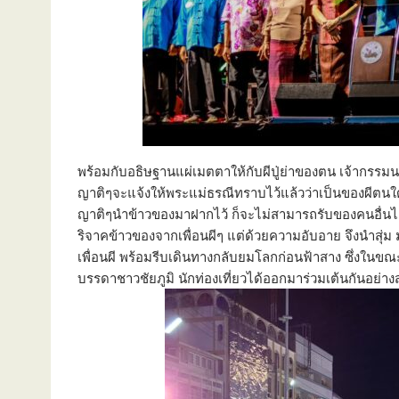
พร้อมกับอธิษฐานแผ่เมตตาให้กับผีปู่ย่าของตน เจ้ากรรมน
ญาติๆจะแจ้งให้พระแม่ธรณีทราบไว้แล้วว่าเป็นของผีตนใด 
ญาติๆนำข้าวของมาฝากไว้ ก็จะไม่สามารถรับของคนอื่นได้
ริจาคข้าวของจากเพื่อนผีๆ แต่ด้วยความอับอาย จึงนำสุ่ม
เพื่อนผี พร้อมรีบเดินทางกลับยมโลกก่อนฟ้าสาง ซึ่งในขณ
บรรดาชาวชัยภูมิ นักท่องเที่ยวได้ออกมาร่วมเต้นกันอย่า