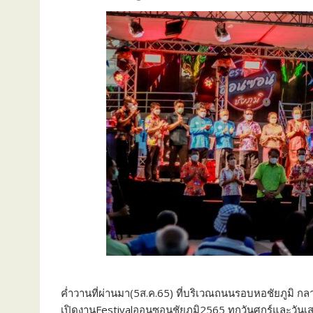
ค่ำวานที่ผ่านมา(5ส.ค.65) ที่บริเวณถนนรอบหอชัยภูมิ กลา
เปิดงานFestivalออนซอนชัยภูมิ2565 ทุกวันศุกร์และวันเส