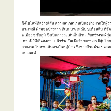
ซึ่งไฮไลท์ที่สร้างสีสัน ความสนุกสนานเป็นอย่างมากให้
ประเพณี ผีสุ่มขอข้าวสาก ที่เป็นประเพณีบุญเดือนสิบ ที่
อ.เมือง จ.ชัยภูมิ ซึ่งเป็นการละเล่นพื้นบ้าน เรียกว่างานผี
เคาะตี ให้เกิดจังหวะ แล้วร่วมกันเต้นรำ ขบวนแห่ผีสุ่มโ
สวยงาม ไปตามเส้นทางในหมู่บ้าน ซึ่งชาวบ้านต่าง ๆ จะออ
ขบวนแห่