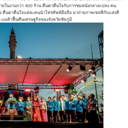
ภายในงานกว่า 400 ร้าน ตื่นตาตื่นใจกับการชมหนังกลางแปลง คน
แปลง ตื่นตาตื่นใจแต่ละคนนำโทรศัพท์มือถือ มาถ่ายภาพเชลฟีกับแสงสี
า-แม่ค้าฟื้นคืนเศรษฐกิจของจังหวัดชัยภูมิ