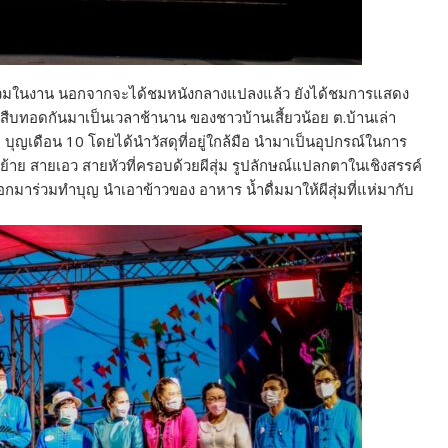
ผู้ร่วมในงาน นอกจากจะได้ชมหนังกลางแปลงแล้ว ยังได้ชมการแสดง
จัดสืบทอดกันมาเป็นเวลาช้านาน ของชาวบ้านเสี้ยวน้อย ต.บ้านเล่า
สุ่ม บุญเดือน 10 โดยได้นำวัสดุที่อยู่ใกล้มือ นำมาเป็นอุปกรณ์ในการ
ยกย้าย สายเอว สายหัวที่ครอบด้วยผีสุ่ม รูปลักษณ์แปลกตาในเชิงสรรค์
กมาร่วมทำบุญ นำเอาข้าวของ อาหาร น้ำดื่มมาให้ผีสุ่มที่แห่มากับ