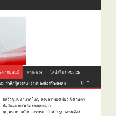
ที่ยวถิ่นใต้
ะชาสัมพันธ์
หวย-ดวง
ไลฟ์สไตล์ POLICE
่ รำลึกผู้ล่วงลับ–รวมพลังสื่อสร้างสังคม
ยลวิถีชุมชน “หาดใหญ่-สงขลา”ท่องเที่ยวเชิงเกษตร
สัมผัสมนต์เสน่ห์คลองอู่ตะเภา
บุญมหาทานตักบาตรพระ 10,000 รูปกลางเมือง