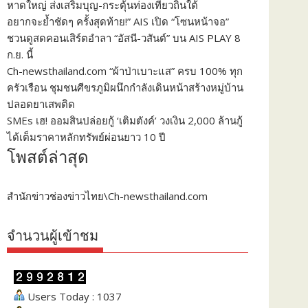
หาดใหญ่ ส่งเสริมบุญ-กระตุ้นท่องเที่ยวถิ่นใต้
อยากจะย้ำชัดๆ ครั้งสุดท้าย!” AIS เปิด “โซนหน้าจอ”
ชวนดูสดคอนเสิร์ตอำลา “อัสนี-วสันต์” บน AIS PLAY 8
ก.ย. นี้
Ch-newsthailand.com “ผ้าป่าเบาะแส” ครบ 100% ทุก
ครัวเรือน ชุมชนศีขรภูมิผนึกกำลังเดินหน้าสร้างหมู่บ้าน
ปลอดยาเสพติด
SMEs เฮ! ออมสินปล่อยกู้ ‘เติมตังค์’ วงเงิน 2,000 ล้านกู้
ได้เต็มราคาหลักทรัพย์ผ่อนยาว 10 ปี
โพสต์ล่าสุด
สำนักข่าวช่องข่าวไทย\Ch-newsthailand.com
จำนวนผู้เข้าชม
Users Today : 1037