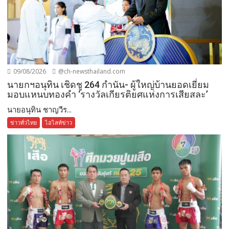
09/08/2026
@ch-newsthailand.com
นายกฯอนุทิน เชิดชู 264 กำนัน- ผู้ใหญ่บ้านยอดเยี่ยม
มอบแหนบทองคำ ‘รางวัลเกียรติยศแห่งการเสียสละ’
นายอนุทิน ชาญวีร...
ข่าวทั่วไทย
ไฮไลท์ข่าว