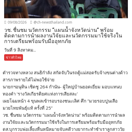
09/08/2026
@ch-newsthailand.com
วช. ชื่นชม นวัตกรรม “แผนน้ำจังหวัดน่าน” พร้อม
ติดตามการนำผลงานวิจัยและนวัตกรรมมาใช้จริงใน
การเตรียมพร้อมรับมืออุทกภัย
วันที่ 9 สิงหาคม...
ข่าวทั่วไทย
ตำรวจทางหลวง สนธิกำลัง สกัดจับวินรถตู้แม่สอดรับจ้างขนต่างด้าว
สารภาพรายได้ไม่พอใช้จ่าย
นายกฯอนุทิน เชิดชู 264 กำนัน- ผู้ใหญ่บ้านยอดเยี่ยม มอบแหนบ
ทองคำ ‘รางวัลเกียรติยศแห่งการเสียสละ’
เผยโฉมหน้า 4 ขุนพลเข้ารอบรองชนะเลิศ ศึก “มวยรอบปูนเสือ
มวยไทยพันธุ์แท้ ครั้งที่ 25”
วช. ชื่นชม นวัตกรรม “แผนน้ำจังหวัดน่าน” พร้อมติดตามการนำผล
งานวิจัยและนวัตกรรมมาใช้จริงในการเตรียมพร้อมรับมืออุทกภัย
ดส.บุกรวบพ่อเลี้ยงหื่นหนีหมายจับคดีวางยากระทำชำเราลูกสาววัย