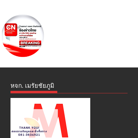
หจก. เมรัยชัยภูมิ