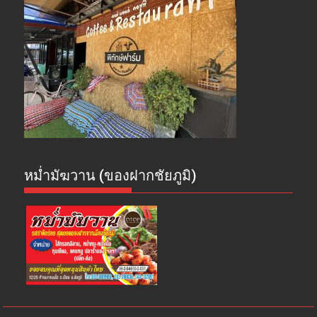
หม่ำมัฆวาน (ของฝากชัยภูมิ)