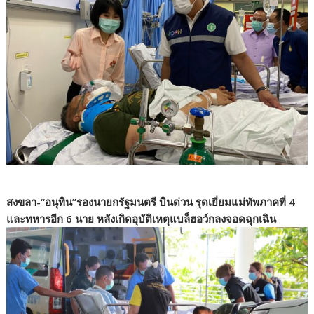
สงขลา-“อนุทิน”รองนายกรัฐมนตรี บินด่วน รุดเยี่ยมแม่ทัพภาคที่ 4
และทหารอีก 6 นาย หลังเกิดอุบัติเหตุแบล็ฮอว์กลงจอดฉุกเฉิน