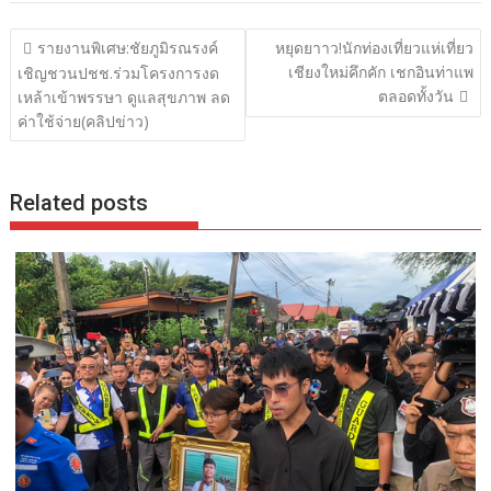
แนะแนว
รายงานพิเศษ:ชัยภูมิรณรงค์
หยุดยาาว!นักท่องเที่ยวแห่เที่ยว
เรื่อง
เชียงใหม่คึกคัก เชกอินท่าแพ
เชิญชวนปชช.ร่วมโครงการงด
ตลอดทั้งวัน
เหล้าเข้าพรรษา ดูแลสุขภาพ ลด
ค่าใช้จ่าย(คลิปข่าว)
Related posts