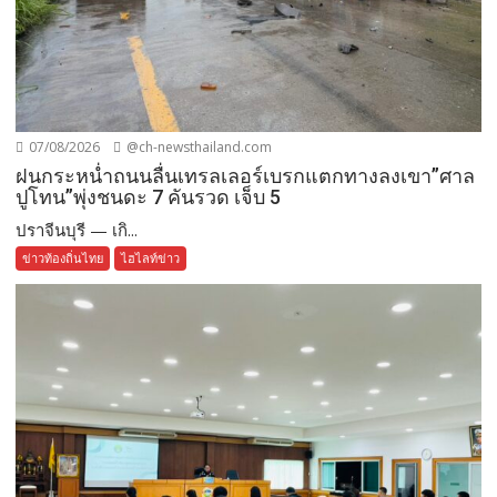
07/08/2026
@ch-newsthailand.com
ฝนกระหน่ำถนนลื่นเทรลเลอร์เบรกแตกทางลงเขา”ศาล
ปูโทน”พุ่งชนดะ 7 คันรวด เจ็บ 5
ปราจีนบุรี — เกิ...
ข่าวท้องถิ่นไทย
ไฮไลท์ข่าว