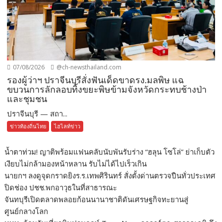
07/08/2026
@ch-newsthailand.com
รองผู้ว่าฯ ปราจีนบุรีสั่งฟันเด็ดขาดรง.มลพิษ แฉ
ขบวนการลักลอบทิ้งขยะพิษข้ามจังหวัดกระทบช้างป่า
และชุมชน
ปราจีนบุรี — สถา...
ข่าวท้องถิ่นไทย
ไฮไลท์ข่าว
น้ำตาท่วม! ญาติพร้อมแฟนคลับนับพันรับร่าง “ฮลุน โซโล่” ย่าเก็บตัว
เงียบไม่กล้ามองหน้าหลาน รับไม่ได้ไปเร็วเกิน
นายกฯ ลงดูจุดกราดยิงร.ร.เทพศิรินทร์ สั่งตั้งด่านตรวจปืนทั่วประเทศ
ปิดช่อง ปชช.พกอาวุธในที่สาธารณะ
จันทบุรีเปิดตลาดพลอยก้อนนานาชาติดันเศรษฐกิจทะยานสู่
ศูนย์กลางโลก