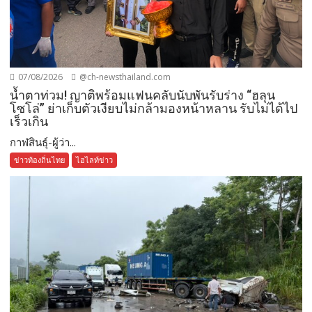
07/08/2026
@ch-newsthailand.com
น้ำตาท่วม! ญาติพร้อมแฟนคลับนับพันรับร่าง “ฮลุน
โซโล่” ย่าเก็บตัวเงียบไม่กล้ามองหน้าหลาน รับไม่ได้ไป
เร็วเกิน
กาฬสินธุ์-ผู้ว่า...
ข่าวท้องถิ่นไทย
ไฮไลท์ข่าว