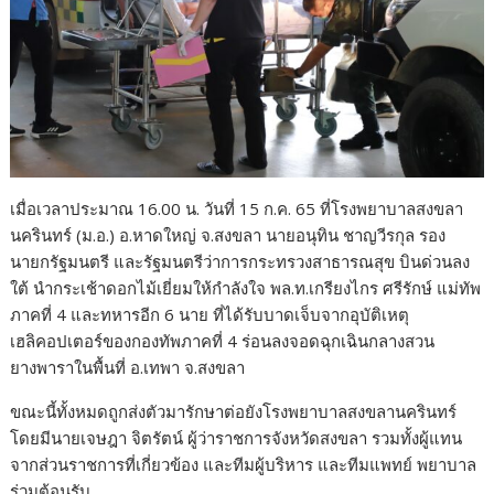
เมื่อเวลาประมาณ 16.00 น. วันที่ 15 ก.ค. 65 ที่โรงพยาบาลสงขลา
นครินทร์ (ม.อ.) อ.หาดใหญ่ จ.สงขลา นายอนุทิน ชาญวีรกุล รอง
นายกรัฐมนตรี และรัฐมนตรีว่าการกระทรวงสาธารณสุข บินด่วนลง
ใต้ นำกระเช้าดอกไม้เยี่ยมให้กำลังใจ พล.ท.เกรียงไกร ศรีรักษ์ แม่ทัพ
ภาคที่ 4 และทหารอีก 6 นาย ที่ได้รับบาดเจ็บจากอุบัติเหตุ
เฮลิคอปเตอร์ของกองทัพภาคที่ 4 ร่อนลงจอดฉุกเฉินกลางสวน
ยางพาราในพื้นที่ อ.เทพา จ.สงขลา
ขณะนี้ทั้งหมดถูกส่งตัวมารักษาต่อยังโรงพยาบาลสงขลานครินทร์
โดยมีนายเจษฎา จิตรัตน์ ผู้ว่าราชการจังหวัดสงขลา รวมทั้งผู้แทน
จากส่วนราชการที่เกี่ยวข้อง และทีมผู้บริหาร และทีมแพทย์ พยาบาล
ร่วมต้อนรับ