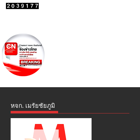
หจก. เมรัยชัยภูมิ