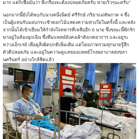
มาก แต่ก็เชื่อมั่นว่า พี่เกรียงจะต้องปลอดภัยครับ หายเร็วๆนะครับ”
นอกจากนี้ยังได้พบกับนางคนึงนิตย์ ศรีรักษ์ ภริยาแม่ทัพภาค 4 ซึ่ง
เป็นผู้แทนรับมอบกระเช้าดอกไม้แสดงความห่วงใยในครั้งนี้ และหลัง
จากนั้นได้เข้าเยี่ยมให้กำลังใจทหารที่เหลืออีก 6 นาย ซึ่งขณะนี้พีกรัก
ษาอยู่ในห้องฉุกเฉิน ซึ่งทีมแพทย์ยังคงเฝ้าสังเกตอาการ และอยู่ระ
หว่างเอ็กเรย์ เพื่อดูสิ่งผิดปกติเพิ่มเติม แต่โดยภาพรวมทุกนายรู้สึก
ตัวดีปลอดภัย และอยู่ในความดูแลของแพทย์โรงพยาบาลสงขลา
นครินทร์ อย่างใกล้ชิดแล้ว