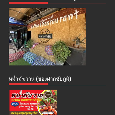
หม่ำมัฆวาน (ของฝากชัยภูมิ)