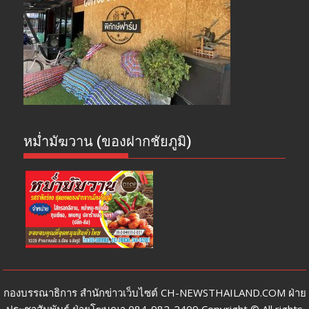
หม่ำมัฆวาน (ของฝากชัยภูมิ)
กองบรรณาธิการ สำนักข่าวเว็บไซต์ CH-NEWSTHAILAND.COM ฝ่าย
ประชาสัมพันธ์ ฝ่ายโฆษณา 084-982-2409 Copyright © All rights