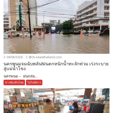
09/08/2026
@ch-newsthailand.com
นครพนมจมฉับพลัน!ฝนตกหนักน้ำทะลักท่วม เร่งระบาย
สู่แม่น้ำโขง
นครพนม – ฝนถล่ม...
ข่าวท้องถิ่นไทย
ไฮไลท์ข่าว