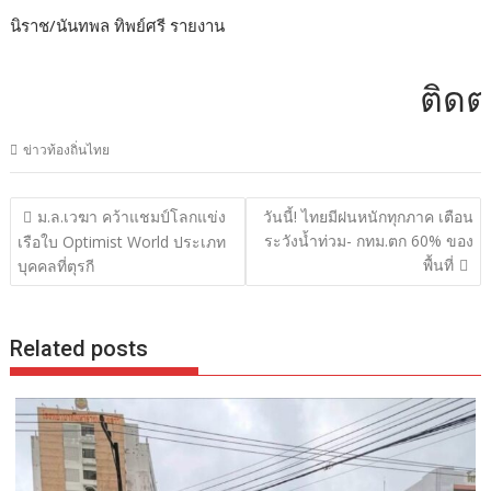
นิราช/นันทพล ทิพย์ศรี รายงาน
ติดต่อโฆ
ข่าวท้องถิ่นไทย
แนะแนว
ม.ล.เวฆา คว้าแชมป์โลกแข่ง
วันนี้! ไทยมีฝนหนักทุกภาค เตือน
เรื่อง
ระวังน้ำท่วม- กทม.ตก 60% ของ
เรือใบ Optimist World ประเภท
พื้นที่
บุคคลที่ตุรกี
Related posts