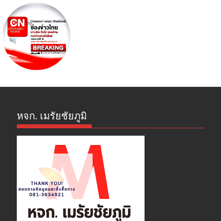
หจก. เมรัยชัยภูมิ