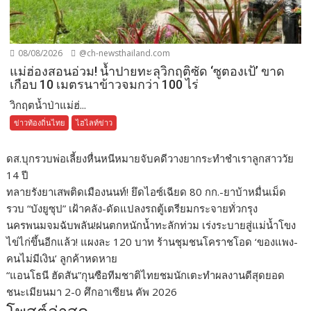
08/08/2026
@ch-newsthailand.com
แม่ฮ่องสอนอ่วม! น้ำปายทะลุวิกฤติซัด ‘ซูตองเป้’ ขาด
เกือบ 10 เมตรนาข้าวจมกว่า 100 ไร่
วิกฤตน้ำป่าแม่ฮ่...
ข่าวท้องถิ่นไทย
ไฮไลท์ข่าว
ดส.บุกรวบพ่อเลี้ยงหื่นหนีหมายจับคดีวางยากระทำชำเราลูกสาววัย
14 ปี
ทลายรังยาเสพติดเมืองนนท์! ยึดไอซ์เฉียด 80 กก.-ยาบ้าหมื่นเม็ด
รวบ “บังยูซุป” เฝ้าคลัง-ดัดแปลงรถตู้เตรียมกระจายทั่วกรุง
นครพนมจมฉับพลัน!ฝนตกหนักน้ำทะลักท่วม เร่งระบายสู่แม่น้ำโขง
ไข่ไก่ขึ้นอีกแล้ว! แผงละ 120 บาท ร้านชุมชนโคราชโอด ‘ของแพง-
คนไม่มีเงิน’ ลูกค้าหดหาย
“แอนโธนี ฮัดสัน”กุนซือทีมชาติไทยชมนักเตะทำผลงานดีสุดยอด
ชนะเมียนมา 2-0 ศึกอาเซียน คัพ 2026