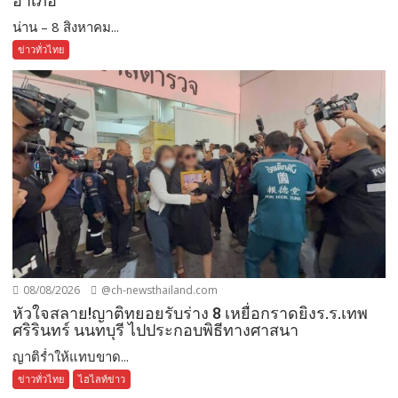
อำเภอ
น่าน – 8 สิงหาคม...
ข่าวทั่วไทย
08/08/2026
@ch-newsthailand.com
หัวใจสลาย!ญาติทยอยรับร่าง 8 เหยื่อกราดยิงร.ร.เทพ
ศริรินทร์ นนทบุรี ไปประกอบพิธีทางศาสนา
ญาติร่ำให้แทบขาด...
ข่าวทั่วไทย
ไฮไลท์ข่าว