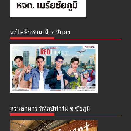
รถไฟฟ้าชานเมือง สีแดง
สวนอาหาร พิทักษ์ฟาร์ม จ.ชัยภูมิ