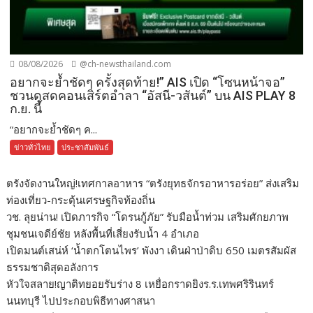
08/08/2026
@ch-newsthailand.com
อยากจะย้ำชัดๆ ครั้งสุดท้าย!” AIS เปิด “โซนหน้าจอ”
ชวนดูสดคอนเสิร์ตอำลา “อัสนี-วสันต์” บน AIS PLAY 8
ก.ย. นี้
“อยากจะย้ำชัดๆ ค...
ข่าวทั่วไทย
ประชาสัมพันธ์
ตรังจัดงานใหญ่!เทศกาลอาหาร “ตรังยุทธจักรอาหารอร่อย” ส่งเสริม
ท่องเที่ยว-กระตุ้นเศรษฐกิจท้องถิ่น
วช. ลุยน่าน! เปิดภารกิจ “โดรนกู้ภัย” รับมือน้ำท่วม เสริมศักยภาพ
ชุมชนเจดีย์ชัย หลังพื้นที่เสี่ยงรับน้ำ 4 อำเภอ
เปิดมนต์เสน่ห์ ‘น้ำตกโตนไพร’ พังงา เดินฝ่าป่าดิบ 650 เมตรสัมผัส
ธรรมชาติสุดอลังการ
หัวใจสลาย!ญาติทยอยรับร่าง 8 เหยื่อกราดยิงร.ร.เทพศริรินทร์
นนทบุรี ไปประกอบพิธีทางศาสนา