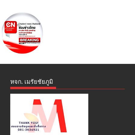
หจก. เมรัยชัยภูมิ