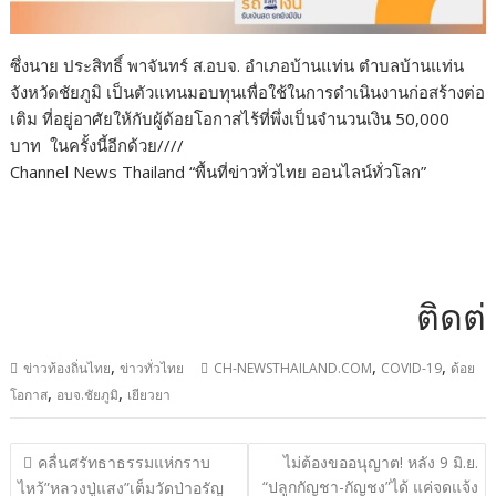
ซึ่งนาย ประสิทธิ์ พาจันทร์ ส.อบจ. อำเภอบ้านแท่น ตำบลบ้านแท่น
จังหวัดชัยภูมิ เป็นตัวแทนมอบทุนเพื่อใช้ในการดำเนินงานก่อสร้างต่อ
เติม ที่อยู่อาศัยให้กับผู้ด้อยโอกาสไร้ที่พึ่งเป็นจำนวนเงิน 50,000
บาท ในครั้งนี้อีกด้วย////
Channel News Thailand “พื้นที่ข่าวทั่วไทย ออนไลน์ทั่วโลก”
ติดต่อโฆษ
,
,
,
ข่าวท้องถิ่นไทย
ข่าวทั่วไทย
CH-NEWSTHAILAND.COM
COVID-19
ด้อย
,
,
โอกาส
อบจ.ชัยภูมิ
เยียวยา
แนะแนว
คลื่นศรัทธาธรรมแห่กราบ
ไม่ต้องขออนุญาต! หลัง 9 มิ.ย.
เรื่อง
“ปลูกกัญชา-กัญชง”ได้ แค่จดแจ้ง
ไหว้”หลวงปู่แสง”เต็มวัดป่าอรัญ