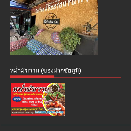
หม่ำมัฆวาน (ของฝากชัยภูมิ)