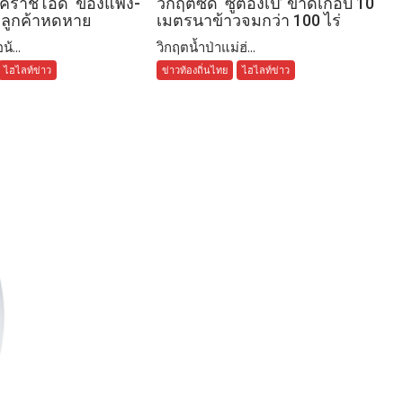
โคราชโอด ‘ของแพง-
วิกฤติซัด ‘ซูตองเป้’ ขาดเกือบ 10
’ ลูกค้าหดหาย
เมตรนาข้าวจมกว่า 100 ไร่
้...
วิกฤตน้ำป่าแม่ฮ่...
ไฮไลท์ข่าว
ข่าวท้องถิ่นไทย
ไฮไลท์ข่าว