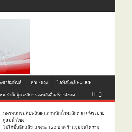
ิน’ ลูกค้าหดหาย
ะชาสัมพันธ์
หวย-ดวง
ไลฟ์สไตล์ POLICE
่ รำลึกผู้ล่วงลับ–รวมพลังสื่อสร้างสังคม
นครพนมจมฉับพลัน!ฝนตกหนักน้ำทะลักท่วม เร่งระบาย
สู่แม่น้ำโขง
ไข่ไก่ขึ้นอีกแล้ว! แผงละ 120 บาท ร้านชุมชนโคราช