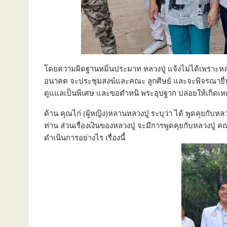
โดยความผิดฐานหมิ่นประมาท หลวงปู่ แจ้งไม่ได้เพราะหลว
อนาคต จะประชุมสงฆ์และคณะ ลูกศิษย์ และจะพิจรณายื่นต่
ดูแแลเป็นพิเศษ และขอตำหนิ พระอุปฐาก ปล่อยให้เกิดเหต
ด้าน คุณไก่ (ผู้หญิง)หลานหลวงปู่ ระบุว่า ได้ พูดคุยกั
ท่าน ส่วนเรื่องเงินของหลวงปู่ จะมีการพูดคุยกับหลวงปู่ 
ดำเนินการอย่างไร เรื่องนี้