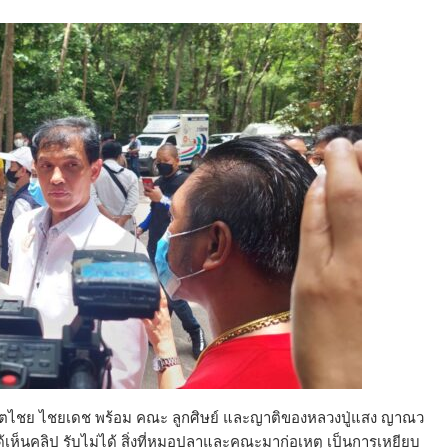
นันตไชย ไชยเดช พร้อม คณะ ลูกศิษย์ และญาติของหลวงปู่แสง ญาณว
เห็นคลิป รับไม่ได้ สิ่งที่หมอปลาและคณะมาก่อเหตุ เป็นการเหยียบ