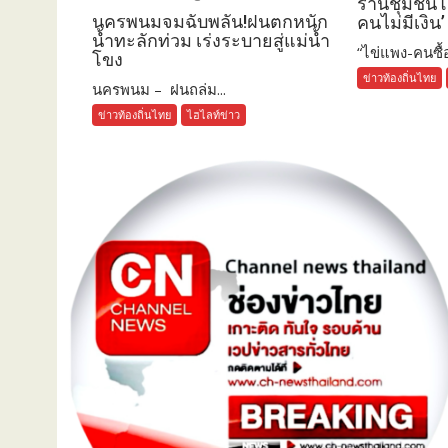
ร้านชุมชน
นครพนมจมฉับพลัน!ฝนตกหนัก
คนไม่มีเงิน
น้ำทะลักท่วม เร่งระบายสู่แม่น้ำ
“ไข่แพง-คนซื้อน
โขง
ข่าวท้องถิ่นไทย
นครพนม – ฝนถล่ม...
ข่าวท้องถิ่นไทย
ไฮไลท์ข่าว