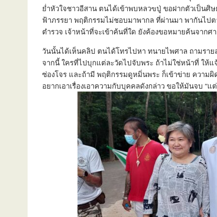
ย่ำหัวใจชาวอีสาน ตนได้เข้าพบหลวฃปู่ ขอฝากตัวเป็นศิ
ฟ้าภรรยา พฤติกรรมไม่ชอบมาพากล ที่ผ่านมา พากันไปตามว
ตำรวจ เจ้าหน้าที่จะเข้าค้นที่ใด ยังค้องขอหมายค้นจากศ
วันนั้นได้เห็นคลิป ตนได้โทรไปหา ทนายไพศาล ถามรายละเ
จากนี้ ใครที่ไปบุกแต่ละวัดไปจับพระ ถ้าไม่ใช่หน้าที่ ให้
ซ่องโจร และถ้ามี พฤติกรรมดูหมิ่นพระ ก็เข้าข่าย ความผ
อยากเอาเรื่องเอาความกับบุคคลดังกล่าว ขอให้มันจบ “แ