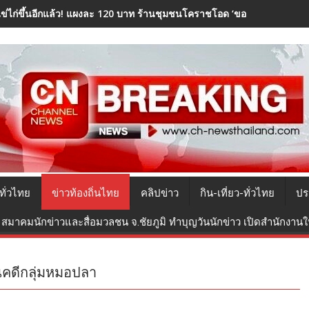
ไข่ไก่ขึ้นอีกแล้ว! แผงละ 120 บาท ร้านชุมชนโคราชโอด ‘ของแพง-คนไม่มีเง
ทั่วไทย
ข่าวท้องถิ่นไทย
คลิปข่าว
กิน-เที่ยว-ทั่วไทย
ปร
สมาคมนักข่าวและสื่อมวลชน จ.ชัยภูมิ ทำบุญวันนักข่าว เปิดสำนักงานใหม
นคดีกลุ่มหมอปลา