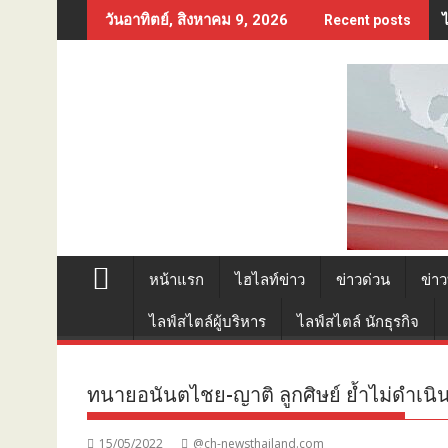
Skip
วันอาทิตย์, สิงหาคม 9, 2026
Recent posts
to
content
หน้าแรก
ไฮไลท์ข่าว
ข่าวด่วน
ข่าว
ไลฟ์สไตล์ผู้บริหาร
ไลฟ์สไตล์ นักธุรกิจ
ทนายอนันตไชย-ญาติ ลูกศิษย์ ย้ำไม่ดำเนิ
15/05/2022
@ch-newsthailand.com