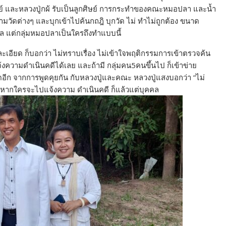
ษย์ และหลวงปู่กผ้ รับเป็นลูกศิษย์ การกระทำของคณะหมอปลา และน้ำ
ัดต่างๆ และบุกเข้าไปค้นกถฎิ บุกวัด ไม่ ทำไม่ถูกต้อง ขนาด
าล แต่กลุ่มหมอปลาเป็นใครถึงทำแบบนี้
อียด ก็บอกว่า ไม่ทราบเรื่อง ไม่เข้าใจพฤติกรรมการเข้าตรวจค้น
แจ้งความดำเนินคดีได้เลย และถ้ามี กลุ่มคน5คนขึ้นไป ก็เข้าข่าย
ิดอีก จากการพูดคุยกัน กับหลวงปู่และคณะ หลวงปู่แสงบอกว่า “ไม่
ต่หากใครจะไปแจ้งความ ดำเนินคดี ก็แล้วแต่บุคคล