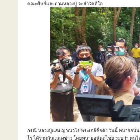
คณะศิษย์และถามหลวงปู่ จะจำวัดที่ใด
กรณี หลวงปู่แสง ญาณวโร พระเกจิชื่อดัง วันนี้ ทนายอ
โร ได้ร่วมกันแถลงข่าว โดยทนายอนันตไชย ระบุว่า ตนได้