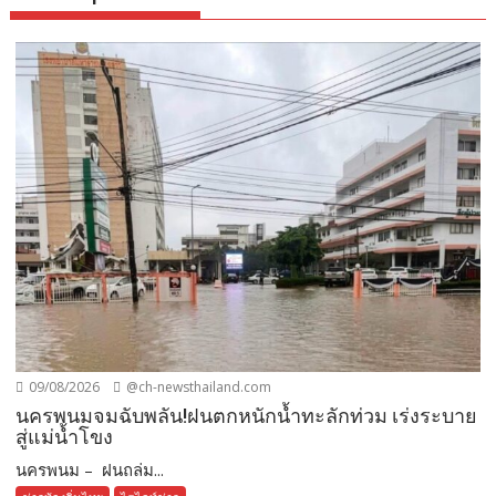
09/08/2026
@ch-newsthailand.com
นครพนมจมฉับพลัน!ฝนตกหนักน้ำทะลักท่วม เร่งระบาย
สู่แม่น้ำโขง
นครพนม – ฝนถล่ม...