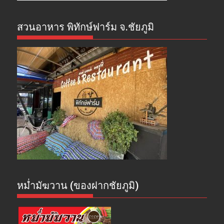
สวนอาหาร พิทักษ์ฟาร์ม จ.ชัยภูมิ
หม่ำมัฆวาน (ของฝากชัยภูมิ)