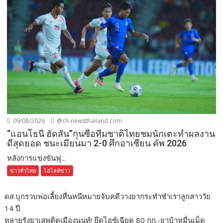
09/08/2026
@ch-newsthailand.com
“แอนโธนี ฮัดสัน”กุนซือทีมชาติไทยชมนักเตะทำผลงาน
ดีสุดยอด ชนะเมียนมา 2-0 ศึกอาเซียน คัพ 2026
หลังการแข่งขันฟุ...
ข่าวทั่วไทย
ไฮไลท์ข่าว
ดส.บุกรวบพ่อเลี้ยงหื่นหนีหมายจับคดีวางยากระทำชำเราลูกสาววัย
14 ปี
ทลายรังยาเสพติดเมืองนนท์! ยึดไอซ์เฉียด 80 กก.-ยาบ้าหมื่นเม็ด