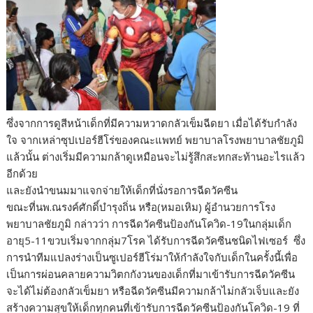
ซึ่งจากการดูสีหน้าเด็กที่มีความหวาดกลัวเข็มฉีดยา เมื่อได้รับกำลัง
ใจ จากเหล่าซุปเปอร์ฮีโร่ของคณะแพทย์ พยาบาลโรงพยาบาลชัยภูมิ
แล้วนั้น ต่างเริ่มมีความกล้าดูเหมือนจะไม่รู้สึกสะทกสะท้านอะไรแล้ว
อีกด้วย
และยังนำขนมมาแจกจ่ายให้เด็กที่นั่งรอการฉีดวัคซีน
ขณะที่นพ.ณรงค์ศักดิ์บำรุงถิ่น หรือ(หมอเหิม) ผู้อำนวยการโรง
พยาบาลชัยภูมิ กล่าวว่า การฉีดวัคซีนป้องกันโควิด-19ในกลุ่มเด็ก
อายุ5-11ขวบเริ่มจากกลุ่ม7โรค ได้รับการฉีดวัคซีนชนิดไฟเซอร์ ซึ่ง
การนำทีมแปลงร่างเป็นซูเปอร์ฮีโร่มาให้กำลังใจกับเด็กในครั้งนี้เพื่อ
เป็นการผ่อนคลายความวิตกกังวนของเด็กที่มาเข้ารับการฉีดวัคซีน
จะได้ไม่ต้องกลัวเข็มยา หรือฉีดวัคซีนมีความกล้าไม่กลัวเจ็บและยัง
สร้างความสุขให้เด็กทุกคนที่เข้ารับการฉีดวัคซีนป้องกันโควิด-19 ที่