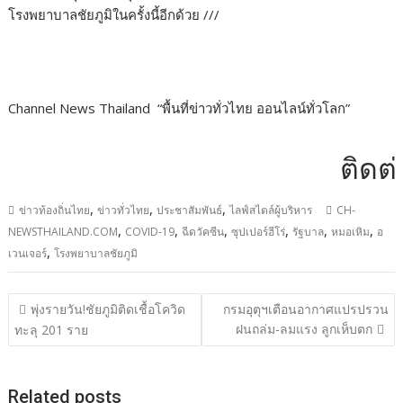
โรงพยาบาลชัยภูมิในครั้งนี้อีกด้วย ///
Channel News Thailand “พื้นที่ข่าวทั่วไทย ออนไลน์ทั่วโลก”
ติดต่อโฆ
,
,
,
ข่าวท้องถิ่นไทย
ข่าวทั่วไทย
ประชาสัมพันธ์
ไลฟ์สไตล์ผู้บริหาร
CH-
,
,
,
,
,
,
NEWSTHAILAND.COM
COVID-19
ฉีดวัคซีน
ซุปเปอร์ฮีโร่
รัฐบาล
หมอเหิม
อ
,
เวนเจอร์
โรงพยาบาลชัยภูมิ
แนะแนว
พุ่งรายวัน!ชัยภูมิติดเชื้อโควิด
กรมอุตุฯเตือนอากาศแปรปรวน
เรื่อง
ฝนถล่ม-ลมแรง ลูกเห็บตก
ทะลุ 201 ราย
Related posts