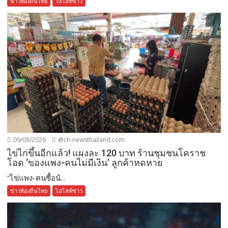
ข่าวท้องถิ่นไทย
ไฮไลท์ข่าว
09/08/2026
@ch-newsthailand.com
ไข่ไก่ขึ้นอีกแล้ว! แผงละ 120 บาท ร้านชุมชนโคราช
โอด ‘ของแพง-คนไม่มีเงิน’ ลูกค้าหดหาย
“ไข่แพง-คนซื้อน้...
ข่าวท้องถิ่นไทย
ไฮไลท์ข่าว