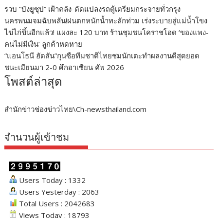
รวบ “บังยูซุป” เฝ้าคลัง-ดัดแปลงรถตู้เตรียมกระจายทั่วกรุง
นครพนมจมฉับพลัน!ฝนตกหนักน้ำทะลักท่วม เร่งระบายสู่แม่น้ำโขง
ไข่ไก่ขึ้นอีกแล้ว! แผงละ 120 บาท ร้านชุมชนโคราชโอด ‘ของแพง-
คนไม่มีเงิน’ ลูกค้าหดหาย
“แอนโธนี ฮัดสัน”กุนซือทีมชาติไทยชมนักเตะทำผลงานดีสุดยอด
ชนะเมียนมา 2-0 ศึกอาเซียน คัพ 2026
โพสต์ล่าสุด
สำนักข่าวช่องข่าวไทย\Ch-newsthailand.com
จำนวนผู้เข้าชม
Users Today : 1332
Users Yesterday : 2063
Total Users : 2042683
Views Today : 18793