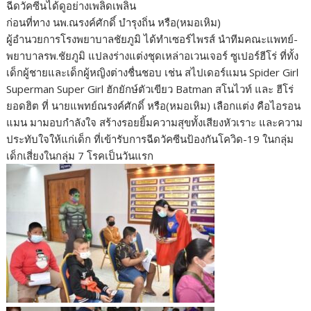
ฉีดวัคซีนได้ดูอย่างเพลิดเพลิน
ก่อนที่ทาง นพ.ณรงค์ศักดิ์ บำรุงถิ่น หรือ(หมอเหิม)
ผู้อำนวยการโรงพยาบาลชัยภูมิ ได้ทำเซอร์ไพรส์ นำทีมคณะแพทย์-
พยาบาลรพ.ชัยภูมิ แปลงร่างแต่งชุดเหล่าอเวนเจอร์ ซูเปอร์ฮีโร่ ที่ทั้ง
เด็กผู้ชายและเด็กผู้หญิงต่างชื่นชอบ เช่น สไปเดอร์แมน Spider Girl
Superman Super Girl ฮักยักษ์ตัวเขียว Batman สโนไวท์ และ ฮีโร่
ยอดฮิต ที่ นายแพทย์ณรงค์ศักดิ์ หรือ(หมอเหิม) เลือกแต่ง คือไอรอน
แมน มามอบกำลังใจ สร้างรอยยิ้มความสุขทั้งเสียงหัวเราะ และความ
ประทับใจให้แก่เด็ก ที่เข้ารับการฉีดวัคซีนป้องกันโควิด-19 ในกลุ่ม
เด็กเสี่ยงในกลุ่ม 7 โรคเป็นวันแรก