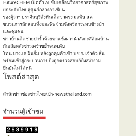
FutureCHEM เปิดตัว AI ขับเคลื่อนวิทยาศาสตร์สุขภาพ
ยกระดับไทยสู่ศูนย์กลางอาเซียน
รองผู้ว่าฯ ปราจีนบุรีสั่งฟันเด็ดขาดรง.มลพิษ แฉ
ขบวนการลักลอบทิ้งขยะพิษข้ามจังหวัดกระทบช้างป่า
และชุมชน
ชาวบ้านติดชายป่ารั้วห้วยขาแข้งผวานำสังกะสีล้อมบ้าน
กันเสือหลังข่าวเศร้าขย้ำจนท.ดับ
โทน บางแค ฝืนยิ้ม หลังถูกคุมตัวเข้า บช.ก. เจ้าตัว ลั่น
พร้อมเข้าสู่กระบวนการ ยิ่งถูกตรวจสอบก็ยิ่งสง่างาม
ยืนยันไม่ได้หนี
โพสต์ล่าสุด
สำนักข่าวช่องข่าวไทย\Ch-newsthailand.com
จำนวนผู้เข้าชม