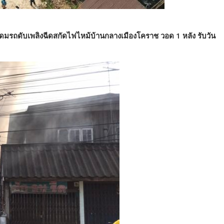
ระดมรถดับเพลิงฉีดสกัดไฟไหม้บ้านกลางเมืองโคราช วอด 1 หลัง รับวัน