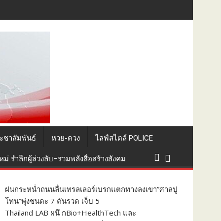
นวิทยาศาสตร์สุขภาพยกระดับไทยสู่ศูนย์กลางอาเซียน
ะชาสัมพันธ์
หวย-ดวง
ไลฟ์สไตล์ POLICE
่ รำลึกผู้ล่วงลับ–รวมพลังสื่อสร้างสังคม
ฝนกระหน่ำถนนลื่นเทรลเลอร์เบรกแตกทางลงเขา”ศาลปู
โทน”พุ่งชนดะ 7 คันรวด เจ็บ 5
Thailand LAB ผนึ กBio+HealthTech และ