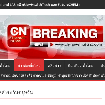
iland LAB ผนึ กBio+HealthTech และ FutureCHEM เปิดตัว AI ขับเคลื่อ
ทั่วไทย
ข่าวท้องถิ่นไทย
คลิปข่าว
กิน-เที่ยว-ทั่วไทย
ปร
สมาคมนักข่าวและสื่อมวลชน จ.ชัยภูมิ ทำบุญวันนักข่าว เปิดสำนักงานใหม
ังรับวันตรุษจีน