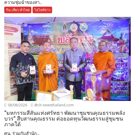
ความชุ่มฉ่ำของสา...
กิน-เที่ยว-ทั่วไทย
ไฮไลท์ข่าว
08/08/2026
@ch-newsthailand.com
“มหกรรมสีสันแห่งศรัทธา พัฒนาชุมชนคุณธรรมพลัง
บวร” สืบสานคุณธรรม ต่อยอดทุนวัฒนธรรมสู่ชุมชน
ภาคใต้
ศน. ร่วมกับสำนัก...