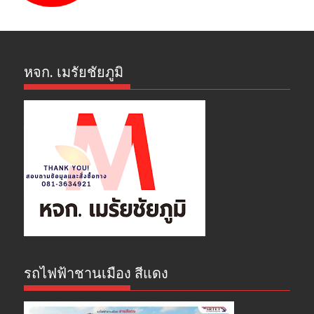
หจก. เมรัยชัยภูมิ
รถไฟฟ้าชานเมือง สีแดง