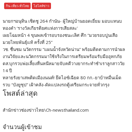
กิน-เที่ยว-ทั่วไทย
ไฮไลท์ข่าว
นายกฯอนุทิน เชิดชู 264 กำนัน- ผู้ใหญ่บ้านยอดเยี่ยม มอบแหนบ
ทองคำ ‘รางวัลเกียรติยศแห่งการเสียสละ’
เผยโฉมหน้า 4 ขุนพลเข้ารอบรองชนะเลิศ ศึก “มวยรอบปูนเสือ
มวยไทยพันธุ์แท้ ครั้งที่ 25”
วช. ชื่นชม นวัตกรรม “แผนน้ำจังหวัดน่าน” พร้อมติดตามการนำผล
งานวิจัยและนวัตกรรมมาใช้จริงในการเตรียมพร้อมรับมืออุทกภัย
ดส.บุกรวบพ่อเลี้ยงหื่นหนีหมายจับคดีวางยากระทำชำเราลูกสาววัย
14 ปี
ทลายรังยาเสพติดเมืองนนท์! ยึดไอซ์เฉียด 80 กก.-ยาบ้าหมื่นเม็ด
รวบ “บังยูซุป” เฝ้าคลัง-ดัดแปลงรถตู้เตรียมกระจายทั่วกรุง
โพสต์ล่าสุด
สำนักข่าวช่องข่าวไทย\Ch-newsthailand.com
จำนวนผู้เข้าชม