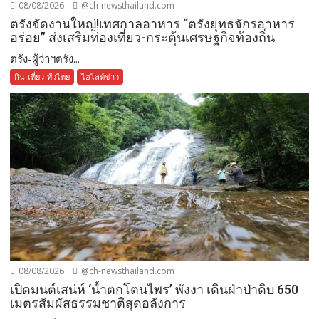
08/08/2026
@ch-newsthailand.com
ตรังจัดงานใหญ่!เทศกาลอาหาร “ตรังยุทธจักรอาหาร
อร่อย” ส่งเสริมท่องเที่ยว-กระตุ้นเศรษฐกิจท้องถิ่น
ตรัง-ผู้ว่าฯตรัง...
กิน-เที่ยว-ทั่วไทย
ไฮไลท์ข่าว
08/08/2026
@ch-newsthailand.com
เปิดมนต์เสน่ห์ ‘น้ำตกโตนไพร’ พังงา เดินฝ่าป่าดิบ 650
เมตรสัมผัสธรรมชาติสุดอลังการ