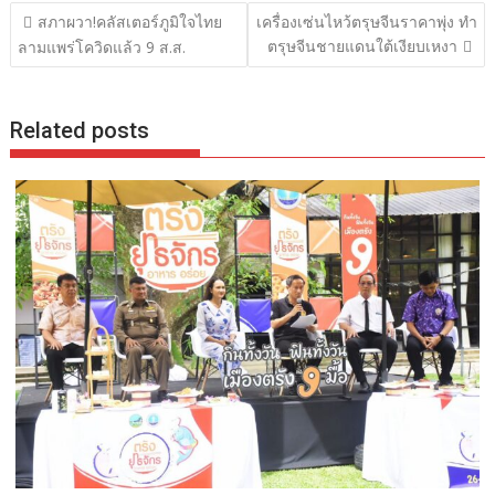
แนะแนว
สภาผวา!คลัสเตอร์ภูมิใจไทย
เครื่องเซ่นไหว้ตรุษจีนราคาพุ่ง ทำ
เรื่อง
ตรุษจีนชายแดนใต้เงียบเหงา
ลามแพร่โควิดแล้ว 9 ส.ส.
Related posts