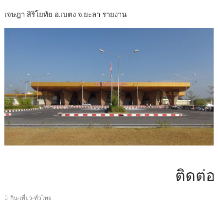
เจษฎา สิริโยทัย อ.เบตง จ.ยะลา รายงาน
ติดต่อโฆษณาไ
กิน-เที่ยว-ทั่วไทย