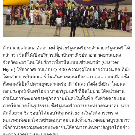
ด้าน นายเสกสกล อัตถาวงศ์ ผู้ช่วยรัฐมนตรีประจำนายกรัฐมนตรี ได้
กล่าวว่า วันนี้ได้เปิดบริการเที่ยวบินพาณิชย์ท่าอากาศยานเบตง
จังหวัดยะลา โดยให้บริการเที่ยวบินแบบเช่าเหมาลำ (Charter
Flight) ใช้อากาศยานแบบ Q-400 ความจุผู้โดยสารจำนวน 86 ที่นั่ง
โดยสายการบินนกแอร์ ในเส้นทางดอนเมือง – เบตง – ดอนเมือง ซึ่ง
ทั้งหมดนี้เป็นไปตามยุทธศาสตร์ชาติ “มั่นคง มั่งคั่ง ยั่งยืน” โดยพล
เอกประยุทธ์ จันทรโอชา นายกรัฐมนตรี ที่มีนโยบายให้หน่วยงาน
ดำเนินการพัฒนาเศรษฐกิจความมั่นคงในพื้นที่ 3 จังหวัดชายแดน
ภาคใต้อย่างเป็นรูปธรรม ซึ่งรัฐมนตรีว่าการกระทรวงคมนาคม นาย
ศักดิ์สยาม ชิดชอบก็ได้มอบให้ทุกหน่วยงานในสังกัดกระทรวง
คมนาคมพัฒนาโครงข่ายคมนาคมขนส่งทั่วประเทศอย่างบูรณาการ
เพื่ออำนวยความสะดวกประชาชนให้สามารถเดินทางสัญจรได้อย่าง
สะดวก รวดเร็ว และปลอดภัย