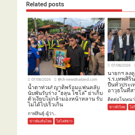
Related posts
07/08/2026
นายกฯ ลงดู
ร.ร.เทพศิริน
07/08/2026
@ch-newsthailand.com
ปืนทั่วประเ
น้ำตาท่วม! ญาติพร้อมแฟนคลับ
อาวุธในที่
นับพันรับร่าง “ฮลุน โซโล่” ย่าเก็บ
ตัวเงียบไม่กล้ามองหน้าหลาน รับ
ติดต่อโฆษณาได
ไม่ได้ไปเร็วเกิน
ข่าวทั่วไทย
ไฮไ
กาฬสินธุ์-ผู้ว่า...
ข่าวท้องถิ่นไทย
ไฮไลท์ข่าว