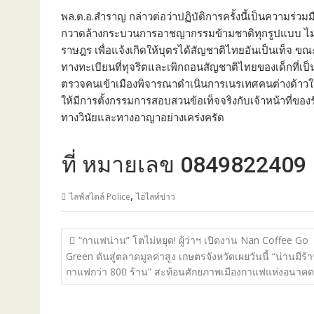
พล.ต.อ.สำราญ กล่าวต่อว่าปฏิบัติการครั้งนี้เป็นความร
กวาดล้างกระบวนการอาชญากรรมข้ามชาติทุกรูปแบบ ไม
ราษฎร เพื่อแจ้งเกิดให้บุตรได้สัญชาติไทยอันเป็นเท็จ ข
ทางทะเบียนที่ทุจริตและเพิกถอนสัญชาติไทยของเด็กที่เป็น
ตรวจคนเข้าเมืองพิจารณาดำเนินการเนรเทศคนต่างด้า
ให้มีการตั้งกรรมการสอบสวนข้อเท็จจริงกับเจ้าหน้าที่ของรั
ทางวินัยและทางอาญาอย่างเคร่งครัด
้ที่ หมายเลข 0849822409
,
ไลฟ์สไตล์ Police
ไฮไลท์ข่าว
แนะแนว
“กาแฟน่าน” โตไม่หยุด! ผู้ว่าฯ เปิดงาน Nan Coffee Go
เรื่อง
Green ดันสู่ตลาดมูลค่าสูง เกษตรจังหวัดเผยวันนี้ “น่านมีร้
กาแฟกว่า 800 ร้าน” สะท้อนศักยภาพเมืองกาแฟแห่งอนาคต