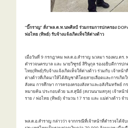
“บิ๊กราญ” สั่ง“พล.ต.ท.นพศิลป์ ร่วมกรมการปกครอง DO
พ่อไทย (ทิพย์) รับจ้างแจ้งเกิดเท็จให้ต่างด้าว
เมื่อวันที่ 9 กรกฎาคม พล.ต.อ.สําราญ นวลมา รองผบ.ตร. พ
ตำรวจนครบาล และ นายวิฑูรย์ สิรินุกุล รองอธิบดีการปกค
ไทย(ทิพย์)รับจ้างแจ้งเกิดเท็จให้ต่างด้าว ร่วมกับ เจ้าหน้
ต่างด้าวที่เกิดมาให้ได้สัญชาติโดยสายเลือดและการเกิดใน
สังคม การศึกษา การครองครองสังหาและอสังริมทรัพย์ 
หมายค้น ประกอบด้วย น.ส.สุนีย์ (สงวนนามสกุล) เจ้าหน้าท
ราย / พ่อไทย (ทิพย์) จำนวน 17 ราย และ แม่ต่างด้าว จ
พล.ต.อ.สำราญ กล่าวว่า จากกรณีที่เจ้าหน้าที่ตำรวจได้จับ
ประเทศไทยเป็นฐานฟอกเงินกว่า 70,000 ล้านบาท เมื่อ