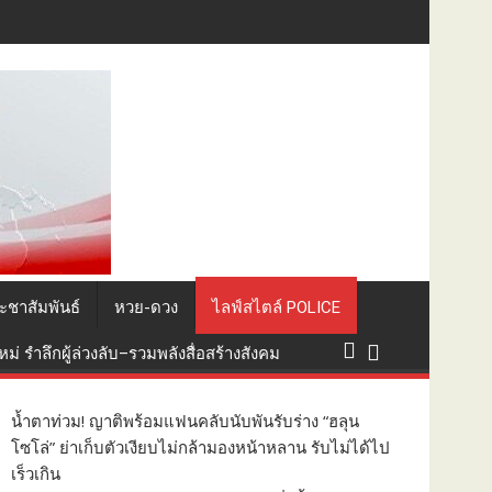
ง ปชช.พกอาวุธในที่สาธารณะ
ะชาสัมพันธ์
หวย-ดวง
ไลฟ์สไตล์ POLICE
่ รำลึกผู้ล่วงลับ–รวมพลังสื่อสร้างสังคม
น้ำตาท่วม! ญาติพร้อมแฟนคลับนับพันรับร่าง “ฮลุน
โซโล่” ย่าเก็บตัวเงียบไม่กล้ามองหน้าหลาน รับไม่ได้ไป
เร็วเกิน