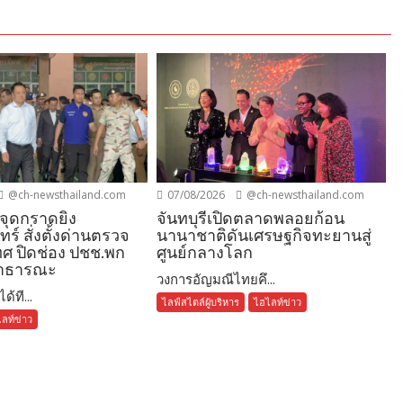
@ch-newsthailand.com
07/08/2026
@ch-newsthailand.com
จุดกราดยิง
จันทบุรีเปิดตลาดพลอยก้อน
ทร์ สั่งตั้งด่านตรวจ
นานาชาติดันเศรษฐกิจทะยานสู่
ทศ ปิดช่อง ปชช.พก
ศูนย์กลางโลก
สาธารณะ
วงการอัญมณีไทยคึ...
้ที...
ไลฟ์สไตล์ผู้บริหาร
ไฮไลท์ข่าว
ลท์ข่าว