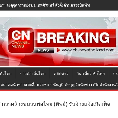
กฯ ลงดูจุดกราดยิงร.ร.เทพศิรินทร์ สั่งตั้งด่านตรวจปืนทั่วประเทศ ปิดช่อ
ทั่วไทย
ข่าวท้องถิ่นไทย
คลิปข่าว
กิน-เที่ยว-ทั่วไทย
ปร
สมาคมนักข่าวและสื่อมวลชน จ.ชัยภูมิ ทำบุญวันนักข่าว เปิดสำนักงานใหม
 กวาดล้างขบวนพ่อไทย (ทิพย์) รับจ้างแจ้งเกิดเท็จ