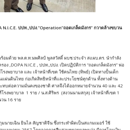
PA N.I.C.E. ปปท.,ปปง.”Operation”ถอดเกล็ดมังกร” กวาดล้างขบวน
ร้อมด้วย พล.ต.ท.นพศิลป์ พูลสวัสดิ์ ผบช.ประจำ สง.ผบ.ตร. นำกำลัง
รอง ,DOPA N.IC.E , ปปท.,ปปง. เปิดปฏิบัติการ “ถอดเกล็ดมังกร” พ่อ
าที่โรงพยาบาล และ เจ้าหน้าที่เขต ใช้คนไทย (ทิพย์) เปิดทางปั้นเด็ก
แผ่นดินไทย ก่อเกิดสิทธิหน้าที่และประโยชน์ทุกด้าน ทั้งทางด้าน
กระทบต่อความมั่นคงของชาติ ศาลจึงได้ออกหมายจำนวน 40 และ 42
ี่โรงพยาบาล 1 ราย / น.ส.ศิริพร (สงวนนามสกุล) เจ้าหน้าที่เขต 1
ำนวน 16 ราย
กุมนายเฉิน ยินไล สัญชาติจีน ซึ่งกระทำผิดเป็นสแกมเมอร์ ใช้
เดือนเมษายน 2567 โดยจากการสืบสวนขยายผลพบว่า มีการโอนเงิน