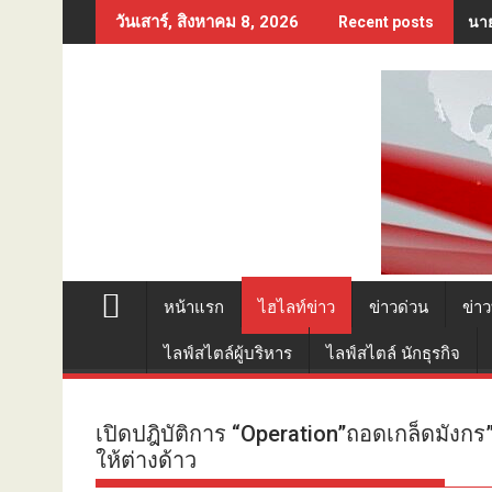
Skip
นาย
วันเสาร์, สิงหาคม 8, 2026
Recent posts
to
content
หน้าแรก
ไฮไลท์ข่าว
ข่าวด่วน
ข่าว
ไลฟ์สไตล์ผู้บริหาร
ไลฟ์สไตล์ นักธุรกิจ
เปิดปฎิบัติการ “Operation”ถอดเกล็ดมังกร”
ให้ต่างด้าว