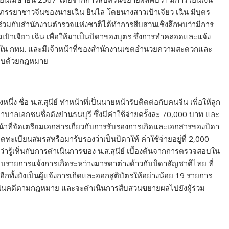
ป็นภรรยาชาวจีนของนายเฉิน ยินไล โดยนางสาวเป้าเจียว เฉิน มีบุตร
ร่วมกับสำนักงานตำรวจแห่งชาติได้ทำการสืบสวนเชิงลึกพบว่ามีการ
าเจียว เฉิน เพื่อให้มาเป็นบิดาของบุตร ซึ่งการทำคลอดและแจ้ง
่งใน กทม. และมีเจ้าหน้าที่ของสำนักงานเขตอำนวยความสะดวกและ
ิชอบด้วยกฎหมาย
 ชื่อ น.ส.สุนีย์ ทำหน้าที่เป็นนายหน้ารับติดต่อกับคนจีน เพื่อให้ลูก
ลเอกชนชื่อดังย่านธนบุรี ซึ่งมีค่าใช้จ่ายครั้งละ 70,000 บาท และ
้าที่จัดเตรียมเอกสารเกี่ยวกับการรับรองการเกิดและเอกสารของบิดา
เบียนสมรสหรือมารับรองว่าเป็นบิดาให้ ค่าใช้จ่ายอยู่ที่ 2,000 –
อว่ารู้เห็นกับการดำเนินการของ น.ส.สุนีย์ เบื้องต้นจากการตรวจสอบใน
ยการแจ้งการเกิดระหว่างมารดาต่างด้าวกับบิดาสัญชาติไทย ที่
กทั้งยังเป็นผู้แจ้งการเกิดและออกสูติบัตรให้อย่างน้อย 19 รายการ
อดำเนินคดีตามกฎหมาย และจะดำเนินการสืบสวนขยายผลไปยังผู้ร่วม