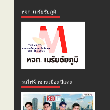
หจก. เมรัยชัยภูมิ
รถไฟฟ้าชานเมือง สีแดง