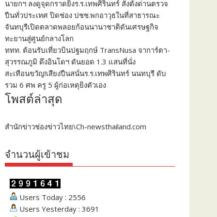
นายกฯ ลงดูจุดกราดยิงร.ร.เทพศิรินทร์ สั่งตั้งด่านตรวจ
ปืนทั่วประเทศ ปิดช่อง ปชช.พกอาวุธในที่สาธารณะ
จันทบุรีเปิดตลาดพลอยก้อนนานาชาติดันเศรษฐกิจ
ทะยานสู่ศูนย์กลางโลก
ททท. ต้อนรับเที่ยวบินปฐมฤกษ์ TransNusa จาการ์ตา-
สุวรรณภูมิ ดึงอินโดฯ ดันยอด 1.3 แสนที่นั่ง
สะเทือนขวัญ!เสียงปืนสนั่นร.ร.เทพศิรินทร์ นนทบุรี ดับ
รวม 6 ศพ ครู 5 ผู้ก่อเหตุยิงตัวเอง
โพสต์ล่าสุด
สำนักข่าวช่องข่าวไทย\Ch-newsthailand.com
จำนวนผู้เข้าชม
Users Today : 2556
Users Yesterday : 3691