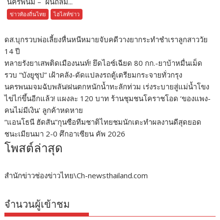
นครพนม – ฝนถล่ม...
ข่าวท้องถิ่นไทย
ไฮไลท์ข่าว
ดส.บุกรวบพ่อเลี้ยงหื่นหนีหมายจับคดีวางยากระทำชำเราลูกสาววัย
14 ปี
ทลายรังยาเสพติดเมืองนนท์! ยึดไอซ์เฉียด 80 กก.-ยาบ้าหมื่นเม็ด
รวบ “บังยูซุป” เฝ้าคลัง-ดัดแปลงรถตู้เตรียมกระจายทั่วกรุง
นครพนมจมฉับพลัน!ฝนตกหนักน้ำทะลักท่วม เร่งระบายสู่แม่น้ำโขง
ไข่ไก่ขึ้นอีกแล้ว! แผงละ 120 บาท ร้านชุมชนโคราชโอด ‘ของแพง-
คนไม่มีเงิน’ ลูกค้าหดหาย
“แอนโธนี ฮัดสัน”กุนซือทีมชาติไทยชมนักเตะทำผลงานดีสุดยอด
ชนะเมียนมา 2-0 ศึกอาเซียน คัพ 2026
โพสต์ล่าสุด
สำนักข่าวช่องข่าวไทย\Ch-newsthailand.com
จำนวนผู้เข้าชม