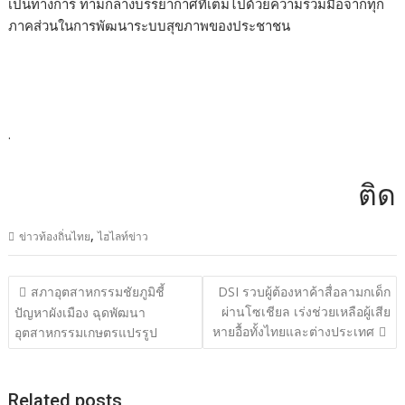
เป็นทางการ ท่ามกลางบรรยากาศที่เต็มไปด้วยความร่วมมือจากทุก
ภาคส่วนในการพัฒนาระบบสุขภาพของประชาชน
.
ติดต่อ
,
ข่าวท้องถิ่นไทย
ไฮไลท์ข่าว
แนะแนว
สภาอุตสาหกรรมชัยภูมิชี้
DSI รวบผู้ต้องหาค้าสื่อลามกเด็ก
เรื่อง
ผ่านโซเชียล เร่งช่วยเหลือผู้เสีย
ปัญหาผังเมือง ฉุดพัฒนา
หายอื้อทั้งไทยและต่างประเทศ
อุตสาหกรรมเกษตรแปรรูป
Related posts