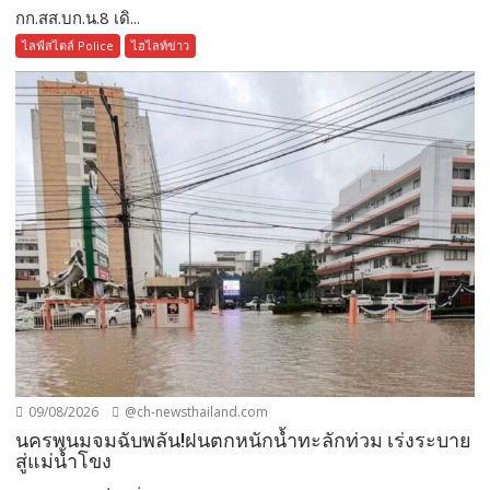
กก.สส.บก.น.8 เดิ...
ไลฟ์สไตล์ Police
ไฮไลท์ข่าว
09/08/2026
@ch-newsthailand.com
นครพนมจมฉับพลัน!ฝนตกหนักน้ำทะลักท่วม เร่งระบาย
สู่แม่น้ำโขง