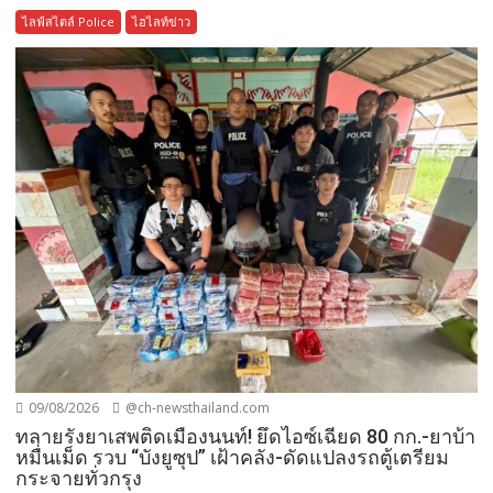
ไลฟ์สไตล์ Police
ไฮไลท์ข่าว
09/08/2026
@ch-newsthailand.com
ทลายรังยาเสพติดเมืองนนท์! ยึดไอซ์เฉียด 80 กก.-ยาบ้า
หมื่นเม็ด รวบ “บังยูซุป” เฝ้าคลัง-ดัดแปลงรถตู้เตรียม
กระจายทั่วกรุง