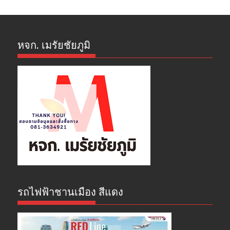
หจก. เมรัยชัยภูมิ
รถไฟฟ้าชานเมือง สีแดง