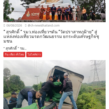
06/08/2026
@ch-newsthailand.com
“ สุรศักดิ์ ” รมว.ท่องเที่ยวฯดัน “วัดปราสาทภูฝ้าย” สู่
แหล่งท่องเที่ยวมรดกวัฒนธรรม ยกระดับเศรษฐกิจชุ
มชน
“ สุรศักดิ์ ” รม...
กิน-เที่ยว-ทั่วไทย
ไฮไลท์ข่าว