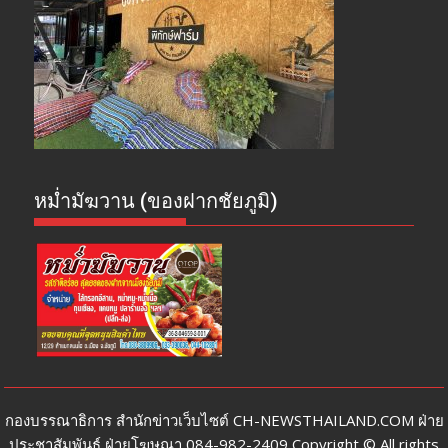
หม่ำมัฆวาน (ของฝากชัยภูมิ)
กองบรรณาธิการ สำนักข่าวเว็บไซต์ CH-NEWSTHAILAND.COM ฝ่าย
ประชาสัมพันธ์ ฝ่ายโฆษณา 084-982-2409 Copyright © All rights