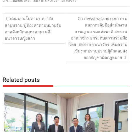
ข่าวท้องถิ่นไทย
ไลฟ์สไตล์ Police
ไฮไลท์ข่าว
แนะแนว
คอมมานโดตามรวบ “ส่ง
Ch-newsthailand.com กรม
เรื่อง
ศุลกากรจับมือสำนักงาน
สามพราน”ผู้ต้องหาตามหมายจับ
อาชญากรรมแห่งชาติ สหราช
ศาลจังหวัดสมุทรสาครคดี
อาณาจักร ยกระดับความร่วมมือ
อนาจารหญิงสาว
ไทย–สหราชอาณาจักร เพิ่มความ
เข้มงวดปราบปรามผู้ลักลอบส่ง
ออกกัญชาผิดกฎหมาย
Related posts