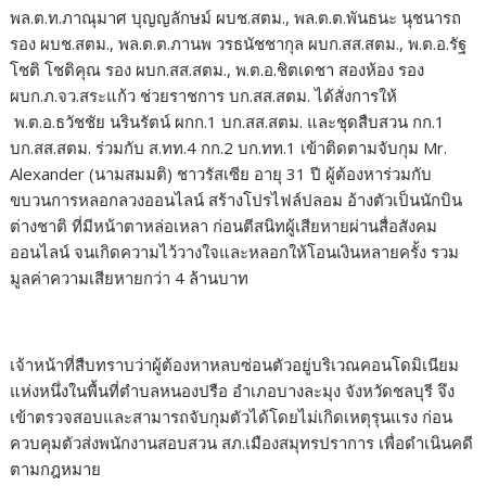
พล.ต.ท.ภาณุมาศ บุญญลักษม์ ผบช.สตม., พล.ต.ต.พันธนะ นุชนารถ
รอง ผบช.สตม., พล.ต.ต.ภานพ วรธนัชชากุล ผบก.สส.สตม., พ.ต.อ.รัฐ
โชติ โชติคุณ รอง ผบก.สส.สตม., พ.ต.อ.ชิตเดชา สองห้อง รอง
ผบก.ภ.จว.สระแก้ว ช่วยราชการ บก.สส.สตม. ได้สั่งการให้
พ.ต.อ.ธวัชชัย นรินรัตน์ ผกก.1 บก.สส.สตม. และชุดสืบสวน กก.1
บก.สส.สตม. ร่วมกับ ส.ทท.4 กก.2 บก.ทท.1 เข้าติดตามจับกุม Mr.
Alexander (นามสมมติ) ชาวรัสเซีย อายุ 31 ปี ผู้ต้องหาร่วมกับ
ขบวนการหลอกลวงออนไลน์ สร้างโปรไฟล์ปลอม อ้างตัวเป็นนักบิน
ต่างชาติ ที่มีหน้าตาหล่อเหลา ก่อนตีสนิทผู้เสียหายผ่านสื่อสังคม
ออนไลน์ จนเกิดความไว้วางใจและหลอกให้โอนเงินหลายครั้ง รวม
มูลค่าความเสียหายกว่า 4 ล้านบาท
เจ้าหน้าที่สืบทราบว่าผู้ต้องหาหลบซ่อนตัวอยู่บริเวณคอนโดมิเนียม
แห่งหนึ่งในพื้นที่ตำบลหนองปรือ อำเภอบางละมุง จังหวัดชลบุรี จึง
เข้าตรวจสอบและสามารถจับกุมตัวได้โดยไม่เกิดเหตุรุนแรง ก่อน
ควบคุมตัวส่งพนักงานสอบสวน สภ.เมืองสมุทรปราการ เพื่อดำเนินคดี
ตามกฎหมาย