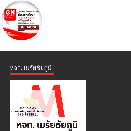
หจก. เมรัยชัยภูมิ