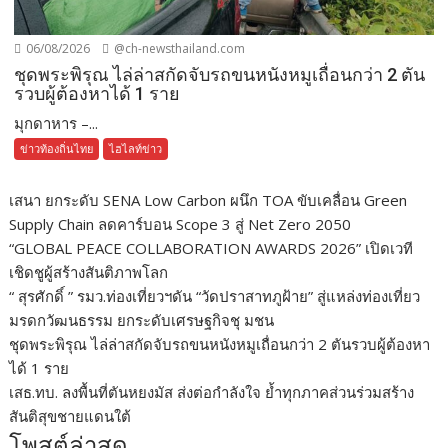
06/08/2026
@ch-newsthailand.com
ชุดพระพิรุณ ไล่ล่าสกัดจับรถขนหนังหมูเถื่อนกว่า 2 ตัน
รวบผู้ต้องหาได้ 1 ราย
มุกดาหาร –...
ข่าวท้องถิ่นไทย
ไฮไลท์ข่าว
เสนา ยกระดับ SENA Low Carbon ผนึก TOA ขับเคลื่อน Green
Supply Chain ลดคาร์บอน Scope 3 สู่ Net Zero 2050
“GLOBAL PEACE COLLABORATION AWARDS 2026” เปิดเวที
เชิดชูผู้สร้างสันติภาพโลก
“ สุรศักดิ์ ” รมว.ท่องเที่ยวฯดัน “วัดปราสาทภูฝ้าย” สู่แหล่งท่องเที่ยว
มรดกวัฒนธรรม ยกระดับเศรษฐกิจชุ มชน
ชุดพระพิรุณ ไล่ล่าสกัดจับรถขนหนังหมูเถื่อนกว่า 2 ตันรวบผู้ต้องหา
ได้ 1 ราย
เสธ.ทบ. ลงพื้นที่ตันหยงมัส ส่งต่อกำลังใจ ย้ำทุกภาคส่วนร่วมสร้าง
สันติสุขชายแดนใต้
โพสต์ล่าสุด