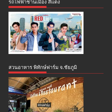
รถไฟฟ้าชานเมือง สีแดง
สวนอาหาร พิทักษ์ฟาร์ม จ.ชัยภูมิ