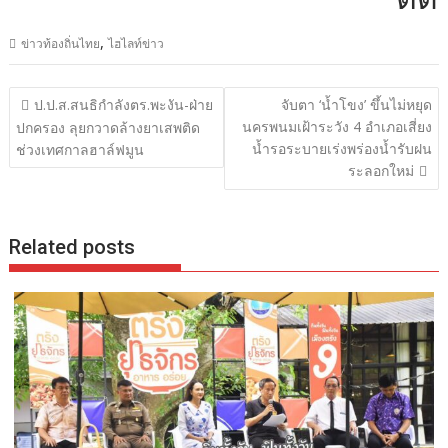
,
ข่าวท้องถิ่นไทย
ไฮไลท์ข่าว
แนะแนว
ป.ป.ส.สนธิกำลังตร.พะงัน-ฝ่าย
จับตา ‘น้ำโขง’ ขึ้นไม่หยุด
เรื่อง
นครพนมเฝ้าระวัง 4 อำเภอเสี่ยง
ปกครอง ลุยกวาดล้างยาเสพติด
น้ำรอระบายเร่งพร่องน้ำรับฝน
ช่วงเทศกาลฮาล์ฟมูน
ระลอกใหม่
Related posts