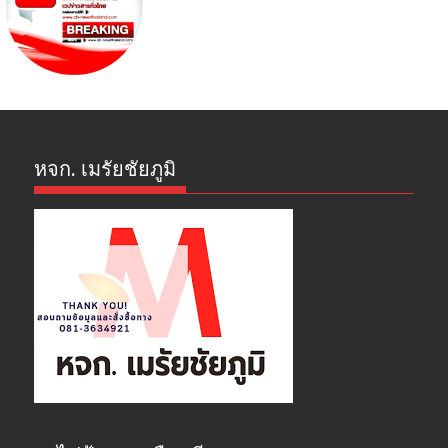
หจก. เมรัยชัยภูมิ