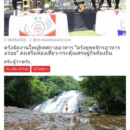
08/08/2026
@ch-newsthailand.com
ตรังจัดงานใหญ่!เทศกาลอาหาร “ตรังยุทธจักรอาหาร
อร่อย” ส่งเสริมท่องเที่ยว-กระตุ้นเศรษฐกิจท้องถิ่น
ตรัง-ผู้ว่าฯตรัง...
กิน-เที่ยว-ทั่วไทย
ไฮไลท์ข่าว