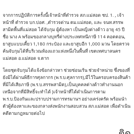
จากการปฏิบัติการครั้งนี้เจ้าหน้าที่ตำรวจ สภ.แม่สอด ชป. 1. , เจ้า
หน้าที่ ตำรวจ บก.ปอศ. ,ตำรวจด่าน ตม.แม่สอด, และ จนท.สรรพ
สามิตพื้นที่แม่สอด ได้จับกุม ผู้ต้องหา เป็นหญิงต่างด้าว อายุ 45 ปี
ชื่อ นาง A พร้อมของกลางบุหรี่ต่างประเทศหนีภาษี 114 คอตตอน,
ยาสูบแบบเคี้ยว 1,180 กระป๋อง และยาสูบอีก 1,000 มวน โดยตรวจ
ค้นจับกุมได้ที่บริเวณห้องแถวแห่งหนึ่งในพื้นที่ เขตเทศบาลนคร
แม่สอด อ.แม่สอด จ.ตาก
โดยชุดจับกุมได้แจ้งข้อกล่าวหา ช่วยซ่อนเร้น ช่วยจำหน่าย ซึ่งของที่
ยังมิได้ผ่านพิธีการศุลกากร (พ.ร.บ.ศุลกากร),มีไว้ในครอบครองสินค้า
ที่มิได้เสียภาษี (พ.ร.บ.สรรพสามิต),เป็นบุคคลต่างด้าวทำงานนอก
เหนือจากที่มีสิทธิ์จะทำได้ }เจ้าหน้าที่ได้ดำเนินการตาม
พ.ร.บ.ป้องกันและปราบปรามการทรมานฯ อย่างเคร่งครัด พร้อมนำ
ตัวผู้ต้องหาและของกลางส่งพนักงานสอบสวน สภ.แม่สอด เพื่อดำเนิน
คดีตามกฎหมายต่อไป
ติดต่อ