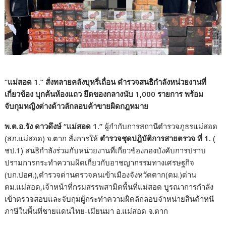
“แม่สอด 1.” สั่งทลายคลังบุหรี่เถื่อน ตำรวจสนธิกำลังหน่วยงานที่
เกี่ยวข้อง บุกค้นห้องแถว ยึดของกลางนับ 1,000 รายการ พร้อม
จับกุมหญิงต่างด้าวลักลอบค้าขายผิดกฎหมาย
พ.ต.อ.รัง ดาวดึงษ์ “แม่สอด 1.”
ผู้กำกับการสถานีตำรวจภูธรแม่สอด
(สภ.แม่สอด) จ.ตาก สั่งการให้
ตำรวจชุดปฎิบัติการสายตรวจ ที่ 1.
(
ชป.1) สนธิกำลังร่วมกับหน่วยงานที่เกี่ยวข้องกองบังคับการปราบ
ปรามการกระทำความผิดเกี่ยวกับอาชญากรรมทางเศรษฐกิจ
(บก.ปอศ.),ตำรวจด่านตรวจคนเข้าเมืองจังหวัดตาก(ตม.)ด่าน
ตม.แม่สอด,เจ้าหน้าที่กรมสรรพสามิตพื้นที่แม่สอด บูรณาการกำลัง
เข้าตรวจสอบและจับกุมผู้กระทำความผิดลักลอบจำหน่ายสินค้าหนี
ภาษีในพื้นที่ชายแดนไทย-เมียนมา อ.แม่สอด จ.ตาก