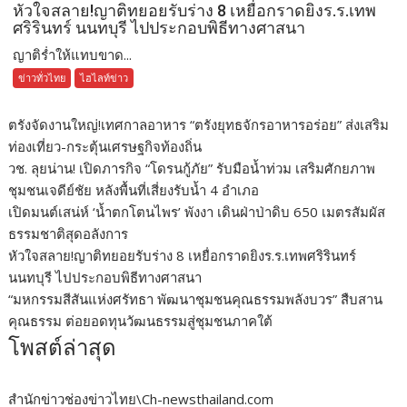
หัวใจสลาย!ญาติทยอยรับร่าง 8 เหยื่อกราดยิงร.ร.เทพ
ศริรินทร์ นนทบุรี ไปประกอบพิธีทางศาสนา
ญาติร่ำให้แทบขาด...
ข่าวทั่วไทย
ไฮไลท์ข่าว
ตรังจัดงานใหญ่!เทศกาลอาหาร “ตรังยุทธจักรอาหารอร่อย” ส่งเสริม
ท่องเที่ยว-กระตุ้นเศรษฐกิจท้องถิ่น
วช. ลุยน่าน! เปิดภารกิจ “โดรนกู้ภัย” รับมือน้ำท่วม เสริมศักยภาพ
ชุมชนเจดีย์ชัย หลังพื้นที่เสี่ยงรับน้ำ 4 อำเภอ
เปิดมนต์เสน่ห์ ‘น้ำตกโตนไพร’ พังงา เดินฝ่าป่าดิบ 650 เมตรสัมผัส
ธรรมชาติสุดอลังการ
หัวใจสลาย!ญาติทยอยรับร่าง 8 เหยื่อกราดยิงร.ร.เทพศริรินทร์
นนทบุรี ไปประกอบพิธีทางศาสนา
“มหกรรมสีสันแห่งศรัทธา พัฒนาชุมชนคุณธรรมพลังบวร” สืบสาน
คุณธรรม ต่อยอดทุนวัฒนธรรมสู่ชุมชนภาคใต้
โพสต์ล่าสุด
สำนักข่าวช่องข่าวไทย\Ch-newsthailand.com