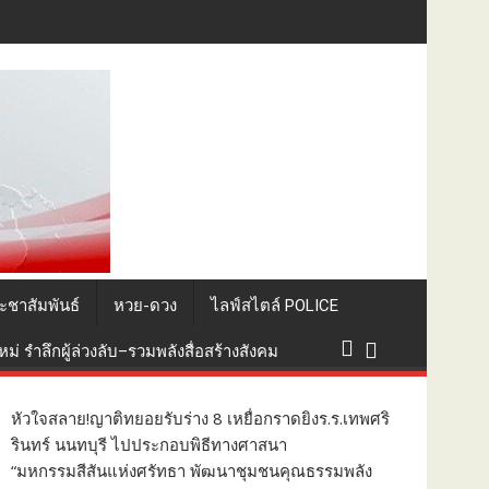
อยอดทุนวัฒนธรรมสู่ชุมชนภาคใต้
ะชาสัมพันธ์
หวย-ดวง
ไลฟ์สไตล์ POLICE
่ รำลึกผู้ล่วงลับ–รวมพลังสื่อสร้างสังคม
หัวใจสลาย!ญาติทยอยรับร่าง 8 เหยื่อกราดยิงร.ร.เทพศริ
รินทร์ นนทบุรี ไปประกอบพิธีทางศาสนา
“มหกรรมสีสันแห่งศรัทธา พัฒนาชุมชนคุณธรรมพลัง