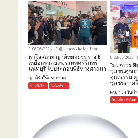
08/08/2026
@ch-newsthailand.com
หัวใจสลาย!ญาติทยอยรับร่าง 8
08/08/2026
เหยื่อกราดยิงร.ร.เทพศริรินทร์
“มหกรรมสีส
นนทบุรี ไปประกอบพิธีทางศาสนา
ชุมชนคุณธ
คุณธรรม ต่
ญาติร่ำให้แทบขาด...
ชุมชนภาคใ
ข่าวทั่วไทย
ไฮไลท์ข่าว
ศน. ร่วมกับสำน
กิน-เที่ยว-ทั่วไทย