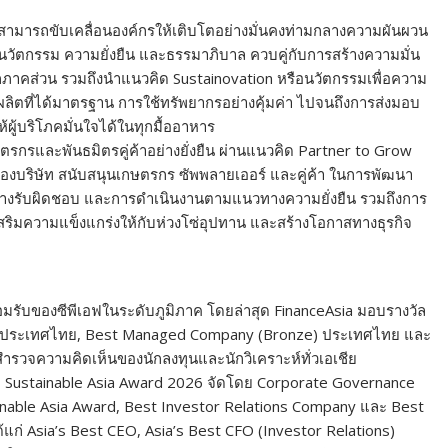
สามารถขับเคลื่อนองค์กรให้เติ
บโตอย่างมั่นคงท่ามกลางความผั
นผวน
นวัตกรรม ความยั่งยืน และธรรมาภิบาล ควบคู่กับการสร้างความมั่
น
กภาคส่วน รวมถึงนำแนวคิด Sustainovation หรือนวัตกรรมเพื่อความ
รผลิตที่ได้มาตรฐาน การใช้ทรัพยากรอย่างคุ้มค่า ไปจนถึงการส่งมอบ
ู้บริโภคมั่นใจได้ในทุ
กมื้ออาหาร
ษตรกรและพั
นธมิตรคู่ค้าอย่างยั่งยืน ผ่านแนวคิด Partner to Grow
องบริษัท สนับสนุนเกษตรกร ซัพพลายเออร์ และคู่ค้า ในการพัฒนา
่างรับผิดชอบ และการดำเนินงานตามแนวทางความยั่
งยืน รวมถึงการ
สริมความแข็งแกร่งให้
กับห่วงโซ่อุปทาน และสร้างโอกาสทางธุรกิจ
มรั
บของซีพีเอฟในระดับภูมิภาค โดยล่าสุด FinanceAsia มอบรางวัล
 ประเทศไทย, Best Managed Company (Bronze) ประเทศไทย และ
สำรวจความคิดเห็นของนั
กลงทุนและนักวิเคราะห์ทั่วเอเชี
ย
ละ Sustainable Asia Award 2026 จัดโดย Corporate Governance
ainable Asia Award, Best Investor Relations Company และ Best
ก่ Asia’s Best CEO, Asia’s Best CFO (Investor Relations)