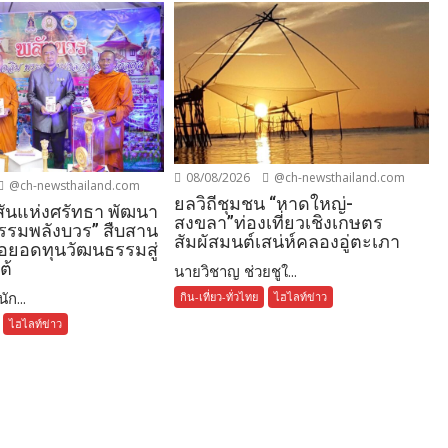
08/08/2026
@ch-newsthailand.com
@ch-newsthailand.com
ยลวิถีชุมชน “หาดใหญ่-
ันแห่งศรัทธา พัฒนา
สงขลา”ท่องเที่ยวเชิงเกษตร
รรมพลังบวร” สืบสาน
สัมผัสมนต์เสน่ห์คลองอู่ตะเภา
อยอดทุนวัฒนธรรมสู่
ต้
นายวิชาญ ช่วยชูใ...
ัก...
กิน-เที่ยว-ทั่วไทย
ไฮไลท์ข่าว
ไฮไลท์ข่าว