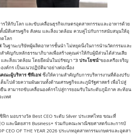
รให้กั
บโลก และขับเคลื่อนธุรกิจเกษตรอุ
ตสาหกรรมและอาหารด้วย
ทั้งมิติเศรษฐกิจ สังคม และสิ่งแวดล้อม ควบคู่ไปกับการสนับสนุนให้อุ
ลาดโลก
ฟ
ในฐานะบริษัทผู้ผลิตอาหารชั้นนำ ไม่หยุดนิ่งในการนำนวั
ตกรรมและ
มสำคัญกับหลั
กธรรมาภิบาลเพื่อสร้างคุณค่าให้กับผู้มีส่
วนได้ส่วนเสีย
งคม และสิ่งแวดล้อม โดยยึดมั่นในปรัชญา
“3 ประโยชน์”
ของเครือเจริญ
ค์กร เป็นแนวปฏิบัติมาอย่างต่อเนื่อง
คณะผู้บริหาร ซีพีเอฟ
ซึ่งให้ความสำคัญกับการบริ
หารงานที่ต้องปรับ
กเต็มไปด้วยความผั
นผวนทั้งด้านเศรษฐกิจและภูมิรั
ฐศาสตร์ เพื่อไปสู่
งยืน สามารถขับเคลื่อนองค์กรไปสู่
การยอมรับในระดับภูมิภาค สะท้อน
ประเทศ
ซิ
ฟิก มอบรางวัล Best CEO ระดับ Silver ประเทศไทย ขณะที่
 CEO และนิตยสาร Business+ ร่วมกับคณะพาณิชยศาสตร์และการบั
TOP CEO OF THE YEAR 2026 ประเภทอุตสาหกรรมเกษตรและอุ
ตสา