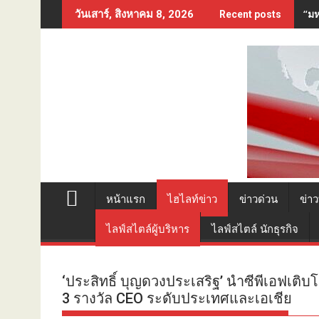
Skip
“มห
วันเสาร์, สิงหาคม 8, 2026
Recent posts
to
content
หน้าแรก
ไฮไลท์ข่าว
ข่าวด่วน
ข่าว
ไลฟ์สไตล์ผู้บริหาร
ไลฟ์สไตล์ นักธุรกิจ
‘ประสิทธิ์ บุญดวงประเสริฐ’ นำซีพีเอฟเติ
3 รางวัล CEO ระดับประเทศและเอเชีย