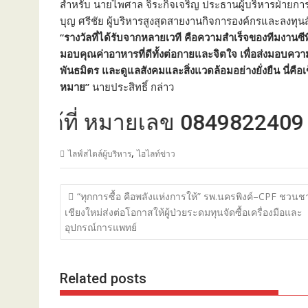
สำหรับ นายไพศาล จิระกิจเจริญ ประธานผู้บริหารฝ่ายกา
บุญ ศรีชัย ผู้บริหารสูงสุดสายงานกิ
จการองค์กรและลงทุนสั
“รางวัลที่ได้รับจากหลายเวที คือความสำเร็จของทีมงานซีพ
มอบคุณค่าอาหารที่
ดีทั้งต่อกายและจิตใจ เพื่อส่งมอบความ
พันธมิตร และดูแลสังคมและสิ่งแวดล้อมอย่
างยั่งยืน นี่คื
หมาย”
นายประสิทธิ์ กล่าว
้ที่ หมายเลข 0849822409
,
ไลฟ์สไตล์ผู้บริหาร
ไฮไลท์ข่าว
แนะแนว
“ทุกการซื้อ คือพลังแห่งการให้” รพ.นครพิงค์–CPF ชวนช
เรื่อง
เชียงใหม่ส่งต่อโอกาสให้ผู้ป่วยระดมทุนจัดซื้อเครื่องมือและ
อุปกรณ์การแพทย์
Related posts