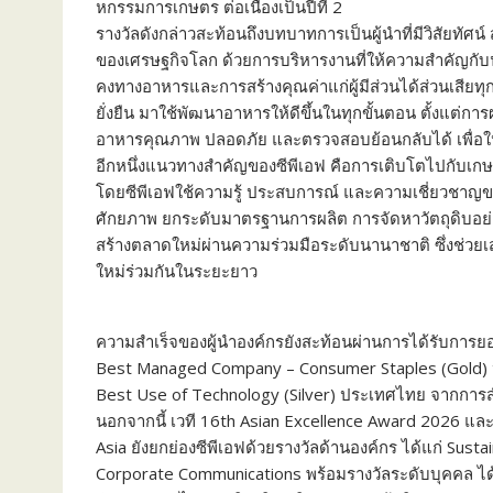
หกรรมการเกษตร ต่อเนื่องเป็นปีที่ 2
รางวัลดังกล่าวสะท้อนถึ
งบทบาทการเป็นผู้นำที่มีวิสัยทั
ศน์ 
ของเศรษฐกิจโลก ด้วยการบริหารงานที่ให้ความสำคั
ญกับ
คงทางอาหารและการสร้างคุณค่
าแก่ผู้มีส่วนได้ส่วนเสียทุ
ยั่งยืน มาใช้พัฒนาอาหารให้ดีขึ้นในทุ
กขั้นตอน ตั้งแต่กา
อาหารคุณภาพ ปลอดภัย และตรวจสอบย้อนกลับได้ เพื่อให้ผ
อีกหนึ่งแนวทางสำคัญของซีพีเอฟ คือการเติบโตไปกับเก
โดยซีพีเอฟใช้ความรู้ ประสบการณ์ และความเชี่ยวชาญข
ศักยภาพ ยกระดับมาตรฐานการผลิต การจัดหาวัตถุดิบอย
สร้างตลาดใหม่ผ่
านความร่วมมือระดับนานาชาติ ซึ่งช่วยเ
ใหม่ร่
วมกันในระยะยาว
ความสำเร็จของผู้นำองค์กรยั
งสะท้อนผ่านการได้รับการยอ
Best Managed Company – Consumer Staples (Gold)
Best Use of Technology (Silver) ประเทศไทย จากการ
นอกจากนี้ เวที 16th Asian Excellence Award 2026 แ
Asia ยังยกย่องซีพีเอฟด้วยรางวัลด้
านองค์กร ได้แก่ Sust
Corporate Communications พร้อมรางวัลระดับบุคคล ได้แ