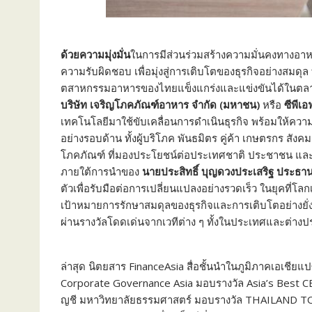
ด้วยความมุ่งมั่น
ในการมีส่วนร่
วมสร้างความมั่นคงทางอาหา
ความรับผิ
ดชอบ เพื่อมุ่งสู่การเติบโตของธุรกิ
จอย่างสมดุล 
ตสาหกรรมอาหารของไทยแข็งแกร่
งและแข่งขันได้ในต
บริษัท เจริญโภคภัณฑ์อาหาร จำกัด (มหาชน)
หรือ
ซีพีเอ
เทคโนโลยีมาใช้ขับเคลื่
อนการดำเนินธุรกิจ พร้อมให้ควา
อย่างรอบด้าน ทั้งผู้บริโภค พันธมิตร คู่ค้า เกษตรกร สั
โภคภัณฑ์ ที่มองประโยชน์ต่อประเทศชาติ ประชาชน และอง
ภายใต้การนำของ
นายประสิทธิ์ บุญดวงประเสริฐ ประธาน
ตัวเพื่อรับมื
อต่อการเปลี่ยนแปลงอย่างรวดเร็ว ในยุคที่โล
เป้าหมายการรักษาสมดุ
ลของธุรกิจและการเติบโตอย่างยั่
ผ่านรางวัลโดดเด่นจากเวที
ต่าง ๆ ทั้งในประเทศและต่าง
ล่าสุด นิตยสาร FinanceAsia สื่อชั้นนำในภูมิภาคเอเชียแป
Corporate Governance Asia มอบรางวัล Asia’s Best
ญชี มหาวิทยาลัยธรรมศาสตร์ มอบรางวัล THAILAND 