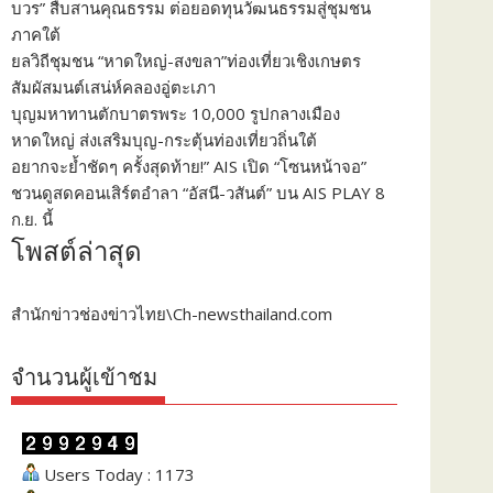
บวร” สืบสานคุณธรรม ต่อยอดทุนวัฒนธรรมสู่ชุมชน
ภาคใต้
ยลวิถีชุมชน “หาดใหญ่-สงขลา”ท่องเที่ยวเชิงเกษตร
สัมผัสมนต์เสน่ห์คลองอู่ตะเภา
บุญมหาทานตักบาตรพระ 10,000 รูปกลางเมือง
หาดใหญ่ ส่งเสริมบุญ-กระตุ้นท่องเที่ยวถิ่นใต้
อยากจะย้ำชัดๆ ครั้งสุดท้าย!” AIS เปิด “โซนหน้าจอ”
ชวนดูสดคอนเสิร์ตอำลา “อัสนี-วสันต์” บน AIS PLAY 8
ก.ย. นี้
โพสต์ล่าสุด
สำนักข่าวช่องข่าวไทย\Ch-newsthailand.com
จำนวนผู้เข้าชม
Users Today : 1173