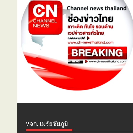
หจก. เมรัยชัยภูมิ