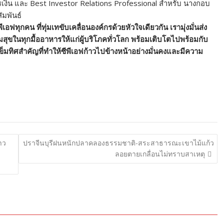
รเงิน และ Best Investor Relations Professional สำหรับ นางกอบ
มพันธ์
ี
เอฟทุกคน ที่ทุ่มเทขับเคลื่อนองค์กรด้
วยหัวใจเดียวกัน เรามุ่งมั่นส่ง
สุขในทุกมื้
ออาหารให้แก่ผู้บริโภคทั่วโลก พร้อมเติบโตไปพร้อมกับ
อเข็มทิศสำคัญที่ทำให้ซีพี
เอฟก้าวไปข้างหน้าอย่างมั่
นคงและมีความ
าว
ปราจีนบุรีฝนหนักปลาคลองธรรมชาติ-สระสาธารณะเขาไม้แก้ว
ลอยตายเกลื่อนไม่ทราบสาเหตุ