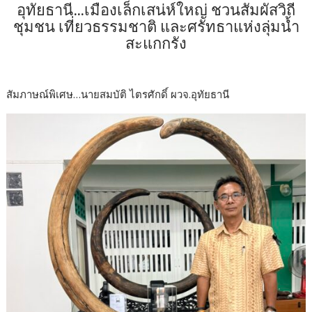
อุทัยธานี…เมืองเล็กเสน่ห์ใหญ่ ชวนสัมผัสวิถี
ชุมชน เที่ยวธรรมชาติ และศรัทธาแห่งลุ่มน้ำ
สะแกกรัง
สัมภาษณ์พิเศษ…นายสมบัติ ไตรศักดิ์ ผวจ.อุทัยธานี