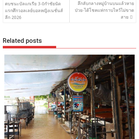
เรื่อง
ลึกลับกลางหมู่บ้านบนแล้วหาย
ตบชนะบัลแกเรีย 3-0กำชัยนัด
ป่วย-ได้โชคแห่กราบไหว้ไม่ขาด
แรกศึกวอลเลย์บอลหญิงเนชั่นส์
สาย
ลีก 2026
Related posts