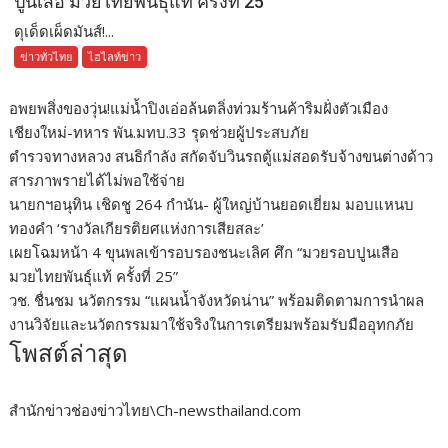
ปูนเสือ มวยไทยพันธุ์แท้ ครั้งที่ 25”
ดุเด็ดเผ็ดมันส์!...
ข่าวทั่วไทย
ไฮไลท์ข่าว
อพยพสิ่งของวุ่น!แม่น้ำปิงเอ่อล้นตลิ่งท่วมร้านค้าริมฝั่งตัวเมือง
เชียงใหม่-ทหาร พัน.มทบ.33 รุดช่วยผู้ประสบภัย
ตำรวจทางหลวง สนธิกำลัง สกัดจับวินรถตู้แม่สอดรับจ้างขนต่างด้าว
สารภาพรายได้ไม่พอใช้จ่าย
นายกฯอนุทิน เชิดชู 264 กำนัน- ผู้ใหญ่บ้านยอดเยี่ยม มอบแหนบ
ทองคำ ‘รางวัลเกียรติยศแห่งการเสียสละ’
เผยโฉมหน้า 4 ขุนพลเข้ารอบรองชนะเลิศ ศึก “มวยรอบปูนเสือ
มวยไทยพันธุ์แท้ ครั้งที่ 25”
วช. ชื่นชม นวัตกรรม “แผนน้ำจังหวัดน่าน” พร้อมติดตามการนำผล
งานวิจัยและนวัตกรรมมาใช้จริงในการเตรียมพร้อมรับมืออุทกภัย
โพสต์ล่าสุด
สำนักข่าวช่องข่าวไทย\Ch-newsthailand.com