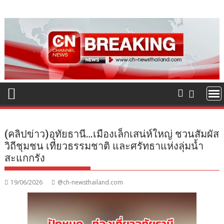
Skip
to
content
(คลิปข่าว)อุทัยธานี…เมืองเล็กเสน่ห์ใหญ่ ชวนสัมผัส
วิถีชุมชน เที่ยวธรรมชาติ และศรัทธาแห่งลุ่มน้ำ
สะแกกรัง
19/06/2026
@ch-newsthailand.com