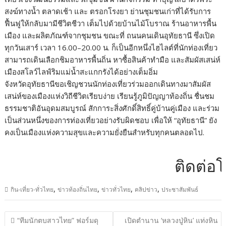
สงฆ์ทางน้ำ ตลาดเช้า และ ตรอกโรงยา ย่านชุมชนเก่าที่ได้รับการ
ฟื้นฟูให้กลับมามีชีวิตชีวา เต็มไปด้วยบ้านไม้โบราณ ร้านอาหารพื้น
เมือง และผลิตภัณฑ์จากชุมชน ขณะที่ ถนนคนเดินอุทัยธานี ซึ่งเปิด
ทุกวันเสาร์ เวลา 16.00–20.00 น. ก็เป็นอีกหนึ่งไฮไลต์ที่นักท่องเที่ยว
สามารถเดินเลือกชิมอาหารพื้นถิ่น หาซื้อสินค้าทำมือ และสัมผัสเสน่ห์
เมืองสโลว์ไลฟ์ริมแม่น้ำสะแกกรังได้อย่างเต็มอิ่ม
จังหวัดอุทัยธานีขอเชิญชวนนักท่องเที่ยวร่วมออกเดินทางมาสัมผัส
เสน่ห์ของเมืองแห่งวิถีชีวิตเรียบง่าย เรียนรู้ภูมิปัญญาท้องถิ่น ชื่นชม
ธรรมชาติอันอุดมสมบูรณ์ สักการะสิ่งศักดิ์สิทธิ์คู่บ้านคู่เมือง และร่วม
เป็นส่วนหนึ่งของการท่องเที่ยวอย่างรับผิดชอบ เพื่อให้ “อุทัยธานี” ยัง
คงเป็นเมืองแห่งความสุขและความยั่งยืนสำหรับทุกคนตลอดไป.
ติดต่อโฆษณาได
,
,
,
,
กิน-เที่ยว-ทั่วไทย
ข่าวท้องถิ่นไทย
ข่าวทั่วไทย
คลิปข่าว
ประชาสัมพันธ์
แนะแนว
“ทีมนักตบสาวไทย” ฟอร์มดุ
เปิดตำนาน ‘หลวงปู่หิน’ แท่งหิน