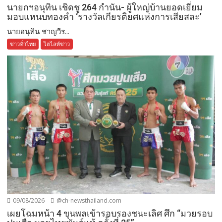
นายกฯอนุทิน เชิดชู 264 กำนัน- ผู้ใหญ่บ้านยอดเยี่ยม
มอบแหนบทองคำ ‘รางวัลเกียรติยศแห่งการเสียสละ’
นายอนุทิน ชาญวีร...
ข่าวทั่วไทย
ไฮไลท์ข่าว
09/08/2026
@ch-newsthailand.com
เผยโฉมหน้า 4 ขุนพลเข้ารอบรองชนะเลิศ ศึก “มวยรอบ