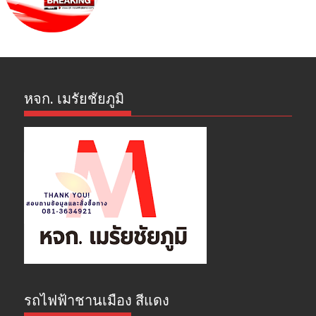
หจก. เมรัยชัยภูมิ
รถไฟฟ้าชานเมือง สีแดง