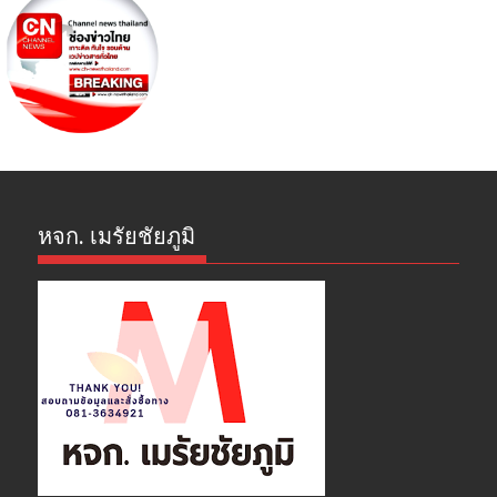
หจก. เมรัยชัยภูมิ