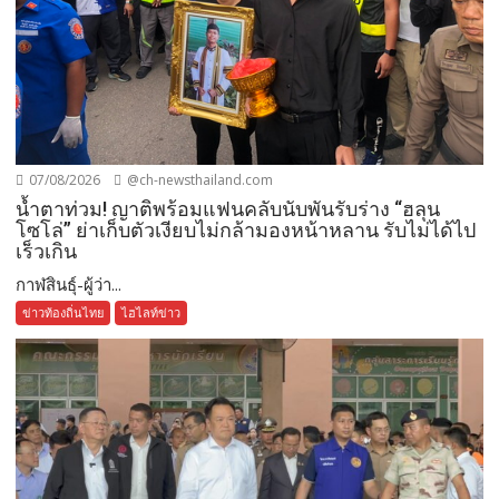
07/08/2026
@ch-newsthailand.com
น้ำตาท่วม! ญาติพร้อมแฟนคลับนับพันรับร่าง “ฮลุน
โซโล่” ย่าเก็บตัวเงียบไม่กล้ามองหน้าหลาน รับไม่ได้ไป
เร็วเกิน
กาฬสินธุ์-ผู้ว่า...
ข่าวท้องถิ่นไทย
ไฮไลท์ข่าว