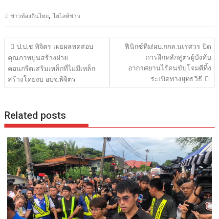
,
ข่าวท้องถิ่นไทย
ไฮไลท์ข่าว
แนะแนว
ป.ป.ช.พิจิตร เผยผลทดสอบ
ฟีนิกซ์ทีม!ผบ.กกล.นเรศวร ปิด
เรื่อง
การฝึกหลักสูตรผู้บังคับ
คุณภาพปูนสร้างฝาย
อากาศยานไร้คนขับโจมตีทิ้ง
คอนกรีตเสริมเหล็กที่ไม่มีเหล็ก
ระเบิดทางยุทธวิธี
สร้างโดยงบ อบจ.พิจิตร
Related posts