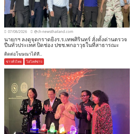
07/08/2026
@ch-newsthailand.com
นายกฯ ลงดูจุดกราดยิงร.ร.เทพศิรินทร์ สั่งตั้งด่านตรวจ
ปืนทั่วประเทศ ปิดช่อง ปชช.พกอาวุธในที่สาธารณะ
ติดต่อโฆษณาได้ที...
ข่าวทั่วไทย
ไฮไลท์ข่าว