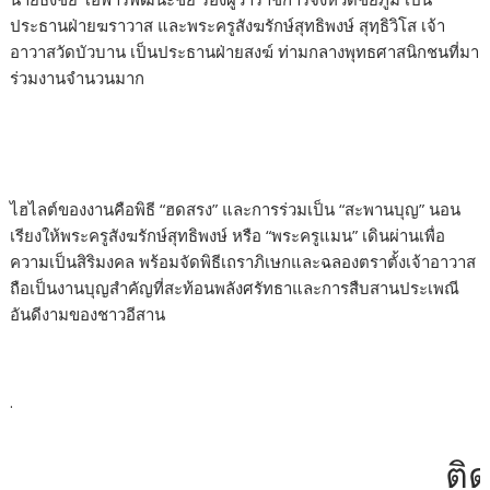
ประธานฝ่ายฆราวาส และพระครูสังฆรักษ์สุทธิพงษ์ สุทฺธิวิโส เจ้า
อาวาสวัดบัวบาน เป็นประธานฝ่ายสงฆ์ ท่ามกลางพุทธศาสนิกชนที่มา
ร่วมงานจำนวนมาก
ไฮไลต์ของงานคือพิธี “ฮดสรง” และการร่วมเป็น “สะพานบุญ” นอน
เรียงให้พระครูสังฆรักษ์สุทธิพงษ์ หรือ “พระครูแมน” เดินผ่านเพื่อ
ความเป็นสิริมงคล พร้อมจัดพิธีเถราภิเษกและฉลองตราตั้งเจ้าอาวาส
ถือเป็นงานบุญสำคัญที่สะท้อนพลังศรัทธาและการสืบสานประเพณี
อันดีงามของชาวอีสาน
.
ติดต