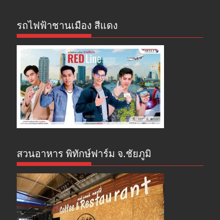
รถไฟฟ้าชานเมือง สีแดง
สวนอาหาร พิทักษ์ฟาร์ม จ.ชัยภูมิ