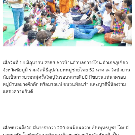
เมื่อวันที่ 14 มิถุนายน 2569 ชาวบ้านตำบลกวางโจน อำเภอภูเขียว
จังหวัดชัยภูมิ ร่วมจัดพิธีอุปสมบทหมู่ชายไทย 52 นาค ณ วัดบัวบาน
นับเป็นการบวชหมู่ครั้งใหญ่ในรอบหลายสิบปี มีขบวนแห่นาครอบ
หมู่บ้านอย่างคึกคัก พร้อมรถแห่ ขบวนฟ้อนรำ และญาติพี่น้องร่วม
แสดงความยินดี
เมื่อขบวนถึงวัด มีนางรำกว่า 200 คนฟ้อนถวายเป็นพุทธบูชา โดยมี
นายธงชัย โอฬารพัฒนะชัย รองผู้ว่าราชการจังหวัดชัยภูมิ เป็น