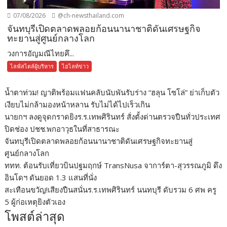
07/08/2026
@ch-newsthailand.com
จันทบุรีเปิดตลาดพลอยก้อนนานาชาติดันเศรษฐกิจ
ทะยานสู่ศูนย์กลางโลก
วงการอัญมณีไทยคึ...
ไลฟ์สไตล์ผู้บริหาร
ไฮไลท์ข่าว
น้ำตาท่วม! ญาติพร้อมแฟนคลับนับพันรับร่าง “ฮลุน โซโล่” ย่าเก็บตัว
เงียบไม่กล้ามองหน้าหลาน รับไม่ได้ไปเร็วเกิน
นายกฯ ลงดูจุดกราดยิงร.ร.เทพศิรินทร์ สั่งตั้งด่านตรวจปืนทั่วประเทศ
ปิดช่อง ปชช.พกอาวุธในที่สาธารณะ
จันทบุรีเปิดตลาดพลอยก้อนนานาชาติดันเศรษฐกิจทะยานสู่
ศูนย์กลางโลก
ททท. ต้อนรับเที่ยวบินปฐมฤกษ์ TransNusa จาการ์ตา-สุวรรณภูมิ ดึง
อินโดฯ ดันยอด 1.3 แสนที่นั่ง
สะเทือนขวัญ!เสียงปืนสนั่นร.ร.เทพศิรินทร์ นนทบุรี ดับรวม 6 ศพ ครู
5 ผู้ก่อเหตุยิงตัวเอง
โพสต์ล่าสุด