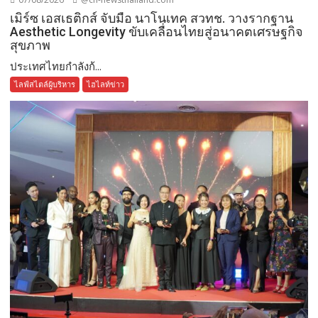
เมิร์ซ เอสเธติกส์ จับมือ นาโนเทค สวทช. วางรากฐาน
Aesthetic Longevity ขับเคลื่อนไทยสู่อนาคตเศรษฐกิจ
สุขภาพ
ประเทศไทยกำลังก้...
ไลฟ์สไตล์ผู้บริหาร
ไฮไลท์ข่าว