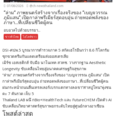
07/08/2026
@ch-newsthailand.com
“ล่าม” ภาพยนตร์สร้างจากเรื่องจริงของ “เบญจวรรณ
ภูมิแสน” เปิดกาล่าพรีเมียร์สุดอบอุ่น ถ่ายทอดพลังของ
ภาษา…ที่เปลี่ยนชีวิตผู้คน
อบอวลไปด้วยบรรยา...
ข่าวทั่วไทย
ไฮไลท์ข่าว
DSI-ศปพ.5 บูรณาการตำรวจภาค 5 สกัดเฮโรอีนกว่า 8.6 กิโลกรัม
ซุกขวดครีมกันแดดเตรียมส่งออสเตรเลีย
เมิร์ซ เอสเธติกส์ จับมือ นาโนเทค สวทช. วางรากฐาน Aesthetic
Longevity ขับเคลื่อนไทยสู่อนาคตเศรษฐกิจสุขภาพ
“ล่าม” ภาพยนตร์สร้างจากเรื่องจริงของ “เบญจวรรณ ภูมิแสน” เปิด
กาล่าพรีเมียร์สุดอบอุ่น ถ่ายทอดพลังของภาษา…ที่เปลี่ยนชีวิตผู้คน
ฝนกระหน่ำถนนลื่นเทรลเลอร์เบรกแตกทางลงเขา”ศาลปูโทน”พุ่งชน
ดะ 7 คันรวด เจ็บ 5
Thailand LAB ผนึ กBio+HealthTech และ FutureCHEM เปิดตัว AI
ขับเคลื่อนวิทยาศาสตร์สุขภาพยกระดับไทยสู่ศูนย์กลางอาเซียน
โพสต์ล่าสุด