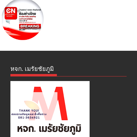
หจก. เมรัยชัยภูมิ