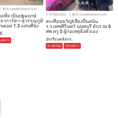
@ch-newsthailand.com
07/08/2026
@ch-newsthailand.com
บเที่ยวบินปฐมฤกษ์
จาการ์ตา-สุวรรณภูมิ
สะเทือนขวัญ!เสียงปืนสนั่น
ันยอด 1.3 แสนที่นั่ง
ร.ร.เทพศิรินทร์ นนทบุรี ดับรวม 6
ศพ ครู 5 ผู้ก่อเหตุยิงตัวเอง
่...
นักเรียนคลั่ง!กร...
ลท์ข่าว
ข่าวทั่วไทย
ไฮไลท์ข่าว