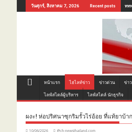
Skip
ททท
วันศุกร์, สิงหาคม 7, 2026
Recent posts
to
content
หน้าแรก
ไฮไลท์ข่าว
ข่าวด่วน
ข่าว
ไลฟ์สไตล์ผู้บริหาร
ไลฟ์สไตล์ นักธุรกิจ
ผงะ! ห่อปริศนาซุกริมรั้วไร่อ้อย ที่แท้ยาบ้า
10/06/2026
@ch-newsthailand.com