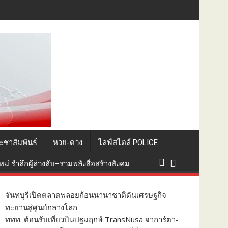
ยอด 1.3 แสนที่นั่ง
ะชาสัมพันธ์
หวย-ดวง
ไลฟ์สไตล์ POLICE
่ รำลึกผู้ล่วงลับ–รวมพลังสื่อสร้างสังคม
จันทบุรีเปิดตลาดพลอยก้อนนานาชาติดันเศรษฐกิจ
ทะยานสู่ศูนย์กลางโลก
ททท. ต้อนรับเที่ยวบินปฐมฤกษ์ TransNusa จาการ์ตา-