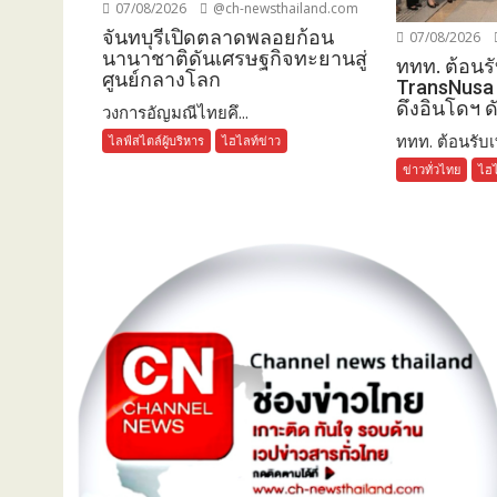
07/08/2026
@ch-newsthailand.com
จันทบุรีเปิดตลาดพลอยก้อน
07/08/2026
นานาชาติดันเศรษฐกิจทะยานสู่
ททท. ต้อนรั
ศูนย์กลางโลก
TransNusa 
ดึงอินโดฯ ด
วงการอัญมณีไทยคึ...
ททท. ต้อนรับเที
ไลฟ์สไตล์ผู้บริหาร
ไฮไลท์ข่าว
ข่าวทั่วไทย
ไฮไ