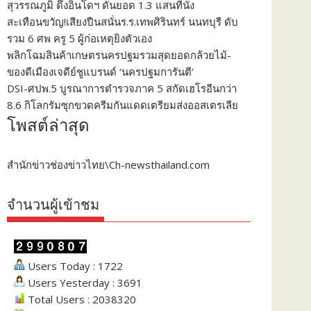
สุวรรณภูมิ ดึงอินโดฯ ดันยอด 1.3 แสนที่นั่ง
สะเทือนขวัญ!เสียงปืนสนั่นร.ร.เทพศิรินทร์ นนทบุรี ดับ
รวม 6 ศพ ครู 5 ผู้ก่อเหตุยิงตัวเอง
พลิกโฉมสินค้าเกษตรนครปฐมรวมสุดยอดกล้วยไม้-
ของดีเมืองเจดีย์ชูแบรนด์ ‘นครปฐมการันตี’
DSI-ศปพ.5 บูรณาการตำรวจภาค 5 สกัดเฮโรอีนกว่า
8.6 กิโลกรัมซุกขวดครีมกันแดดเตรียมส่งออสเตรเลีย
โพสต์ล่าสุด
สำนักข่าวช่องข่าวไทย\Ch-newsthailand.com
จำนวนผู้เข้าชม
Users Today : 1722
Users Yesterday : 3691
Total Users : 2038320