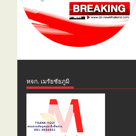
หจก. เมรัยชัยภูมิ