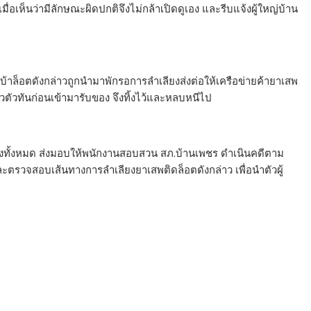
มื่อเห็นว่ามีลักษณะผิดปกติจึงไม่กล้าเปิดดูเอง และรีบแจ้งผู้ใหญ่บ้าน
ายาบ้าล็อตดังกล่าวถูกนำมาพักรอการลำเลียงส่งต่อให้เครือข่ายค้ายาเสพ
จะไหวตัวทันก่อนเข้ามารับของ จึงทิ้งไว้และหลบหนีไป
างทั้งหมด ส่งมอบให้พนักงานสอบสวน สภ.บ้านเพชร ดำเนินคดีตาม
ละตรวจสอบเส้นทางการลำเลียงยาเสพติดล็อตดังกล่าว เพื่อนำตัวผู้