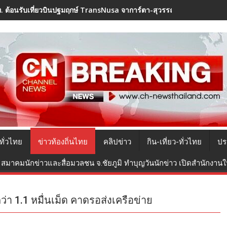
. ต้อนรับเที่ยวบินปฐมฤกษ์ TransNusa จาการ์ตา-สุวรรณภูมิ ดึงอินโดฯ ดัน
ทั่วไทย
ข่าวท้องถิ่นไทย
คลิปข่าว
กิน-เที่ยว-ทั่วไทย
ปร
สมาคมนักข่าวและสื่อมวลชน จ.ชัยภูมิ ทำบุญวันนักข่าว เปิดสำนักงานใหม
กว่า 1.1 หมื่นเม็ด คาดรอส่งเครือข่าย