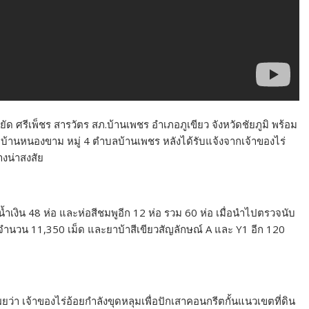
หยัด ศรีเพ็ชร สารวัตร สภ.บ้านเพชร อำเภอภูเขียว จังหวัดชัยภูมิ พร้อม
าบ้านหนองขาม หมู่ 4 ตำบลบ้านเพชร หลังได้รับแจ้งจากเจ้าของไร่
างน่าสงสัย
เงิน 48 ห่อ และห่อสีชมพูอีก 12 ห่อ รวม 60 ห่อ เมื่อนำไปตรวจนับ
จำนวน 11,350 เม็ด และยาบ้าสีเขียวสัญลักษณ์ A และ Y1 อีก 120
ดเผยว่า เจ้าของไร่อ้อยกำลังขุดหลุมเพื่อปักเสาคอนกรีตกั้นแนวเขตที่ดิน