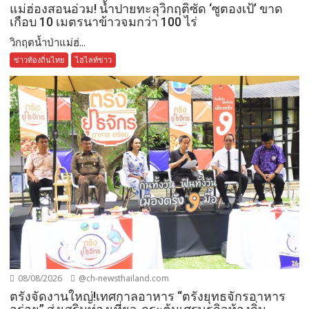
แม่ฮ่องสอนอ่วม! น้ำปายทะลุวิกฤติซัด ‘ซูตองเป้’ ขาด
เกือบ 10 เมตรนาข้าวจมกว่า 100 ไร่
วิกฤตน้ำป่าแม่ฮ่...
ข่าวท้องถิ่นไทย
ไฮไลท์ข่าว
08/08/2026
@ch-newsthailand.com
ตรังจัดงานใหญ่!เทศกาลอาหาร “ตรังยุทธจักรอาหาร