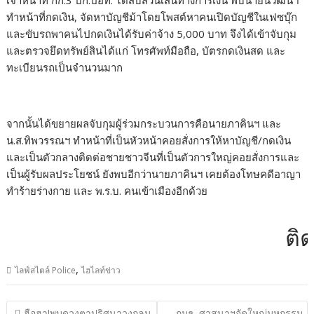
ทำหน้าที่กดเงิน, จัดหาบัญชีม้าโดยโพสต์หาคนเปิดบัญชีในเฟซบุ๊ก
และขับรถพาคนไปกดเงินได้รับค่าจ้าง 5,000 บาท จึงได้เข้าจับกุม
และตรวจยึดทรัพย์สินได้แก่ โทรศัพท์มือถือ, บัตรกดเงินสด และ
ทะเบียนรถเป็นจำนวนมาก
จากนั้นได้ขยายผลจับกุมผู้ร่วมกระบวนการคือนายภาคินฯ และ
น.ส.ทิพวรรณฯ ทำหน้าที่เป็นหัวหน้าคอยสั่งการให้หาบัญชี/กดเงิน
และเป็นตัวกลางติดต่อชายชาวจีนที่เป็นตัวการใหญ่คอยสั่งการและ
เป็นผู้รับผลประโยชน์ ยังพบอีกว่านายภาคินฯ เคยต้องโทษคดีอาญา
ทำร้ายร่างกาย และ พ.ร.บ. คนเข้าเมืองอีกด้วย
ติดต่
,
ไลฟ์สไตล์ Police
ไฮไลท์ข่าว
แนะแนว
ฮือฮา!พบดวงตาปริศนาวงกลม
กมธ. ศาสนาฯจัดใหญ่มหกรรม