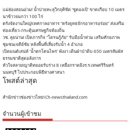
แม่ฮ่องสอนอ่วม! น้ำปายทะลุวิกฤติซัด ‘ซูตองเป้’ ขาดเกือบ 10 เมตร
นาข้าวจมกว่า 100 ไร่
ตรังจัดงานใหญ่!เทศกาลอาหาร “ตรังยุทธจักรอาหารอร่อย” ส่งเสริม
ท่องเที่ยว-กระตุ้นเศรษฐกิจท้องถิ่น
วช. ลุยน่าน! เปิดภารกิจ “โดรนกู้ภัย” รับมือน้ำท่วม เสริมศักยภาพ
ชุมชนเจดีย์ชัย หลังพื้นที่เสี่ยงรับน้ำ 4 อำเภอ
เปิดมนต์เสน่ห์ ‘น้ำตกโตนไพร’ พังงา เดินฝ่าป่าดิบ 650 เมตรสัมผัส
ธรรมชาติสุดอลังการ
หัวใจสลาย!ญาติทยอยรับร่าง 8 เหยื่อกราดยิงร.ร.เทพศริรินทร์
นนทบุรี ไปประกอบพิธีทางศาสนา
โพสต์ล่าสุด
สำนักข่าวช่องข่าวไทย\Ch-newsthailand.com
จำนวนผู้เข้าชม