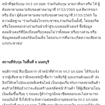
หน้าที่ชุดจับกุม กก.3 บก.ปอท. ร่วมกันจับกุม นายภาคินฯ หรือ ไล้ ผู้
ต้องหาตามหมายจับของศาลอาญาที่ 3152/2569 น.ส.ทิพวรรณฯ
หรือ มีนา ผู้ต้องหาตามหมายจับของศาลอาญาที่ 3153/2569 ใน
ความผิดฐาน “ร่วมกันฉ้อโกงประชาชน,ร่วมกันเป็นอั้งยี่, โดยทุจริต
หรือโดยหลอกลวงร่วมกันนำเข้าสู่ระบบคอมพิวเตอร์ ซึ่งข้อมูล
คอมพิวเตอร์ที่บิดเบือนหรือปลอมไม่ว่าทั้งหมด หรือบางส่วน หรือ
ข้อมูลคอมพิวเตอร์อันเป็นเท็จ โดยประการที่น่าจะเกิดความเสียหาย
แก่ประชาชน”
สถานที่จับกุม ในพื้นที่ จ.นนทบุรี
พฤติการณ์ สืบเนื่องจาก เจ้าหน้าที่ตำรวจ กก.3 บก.ปอท. ได้รับแจ้ง
จากผู้เสียหายว่ามีเพจเฟซบุ๊กชื่อว่า “เคลียร์ตู้ ถุงแบรนด์เนมแท้” ส่ง
ลิงก์ให้กดไปยังแอปพลิเคชันไลน์ เป็นกลุ่มเกี่ยวกับการลงขายสินค้า
คนร้ายใช้ข้ออ้างว่าจะต้องสร้างเครดิตหน้าร้านค้า ให้ผู้เสียหายโอน
เงินเพิ่มขึ้นเรื่อย ๆ ก่อนจะรู้ตัวว่าถูกมิจฉาชีพหลอกและไม่สามารถ
ถอนเงินได้ จึงได้เข้าแจ้งความต่อพนักงานสอบสวน กก.3 บก.ปอท.
เจ้าหน้าที่ กก.3 บก.ปอท. ได้สืบสวนเส้นทางการเงิน พบนายนิวัฒน์ฯ