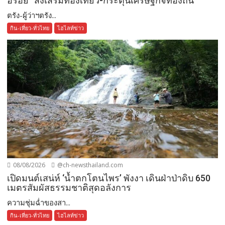
อร่อย” ส่งเสริมท่องเที่ยว-กระตุ้นเศรษฐกิจท้องถิ่น
ตรัง-ผู้ว่าฯตรัง...
กิน-เที่ยว-ทั่วไทย
ไฮไลท์ข่าว
08/08/2026
@ch-newsthailand.com
เปิดมนต์เสน่ห์ ‘น้ำตกโตนไพร’ พังงา เดินฝ่าป่าดิบ 650
เมตรสัมผัสธรรมชาติสุดอลังการ
ความชุ่มฉ่ำของสา...
กิน-เที่ยว-ทั่วไทย
ไฮไลท์ข่าว