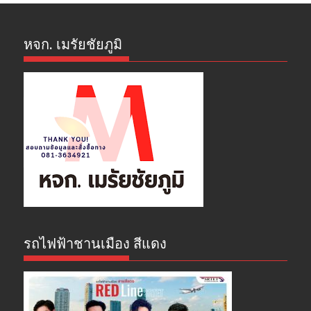
หจก. เมรัยชัยภูมิ
รถไฟฟ้าชานเมือง สีแดง