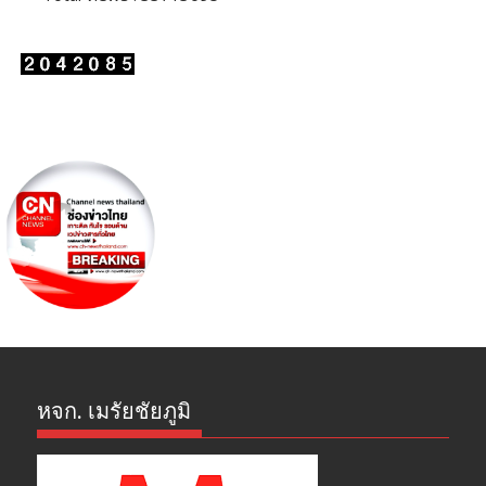
หจก. เมรัยชัยภูมิ