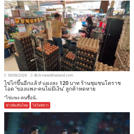
09/08/2026
@ch-newsthailand.com
ไข่ไก่ขึ้นอีกแล้ว! แผงละ 120 บาท ร้านชุมชนโคราช
โอด ‘ของแพง-คนไม่มีเงิน’ ลูกค้าหดหาย
“ไข่แพง-คนซื้อน้...
ข่าวท้องถิ่นไทย
ไฮไลท์ข่าว