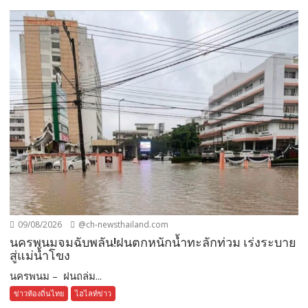
09/08/2026
@ch-newsthailand.com
นครพนมจมฉับพลัน!ฝนตกหนักน้ำทะลักท่วม เร่งระบาย
สู่แม่น้ำโขง
นครพนม – ฝนถล่ม...
ข่าวท้องถิ่นไทย
ไฮไลท์ข่าว