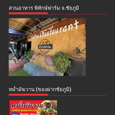
สวนอาหาร พิทักษ์ฟาร์ม จ.ชัยภูมิ
หม่ำมัฆวาน (ของฝากชัยภูมิ)