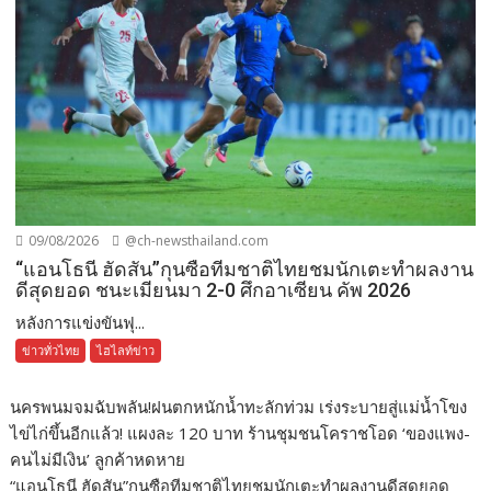
09/08/2026
@ch-newsthailand.com
“แอนโธนี ฮัดสัน”กุนซือทีมชาติไทยชมนักเตะทำผลงาน
ดีสุดยอด ชนะเมียนมา 2-0 ศึกอาเซียน คัพ 2026
หลังการแข่งขันฟุ...
ข่าวทั่วไทย
ไฮไลท์ข่าว
นครพนมจมฉับพลัน!ฝนตกหนักน้ำทะลักท่วม เร่งระบายสู่แม่น้ำโขง
ไข่ไก่ขึ้นอีกแล้ว! แผงละ 120 บาท ร้านชุมชนโคราชโอด ‘ของแพง-
คนไม่มีเงิน’ ลูกค้าหดหาย
“แอนโธนี ฮัดสัน”กุนซือทีมชาติไทยชมนักเตะทำผลงานดีสุดยอด