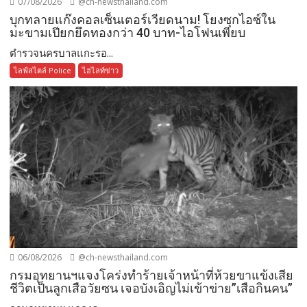
07/08/2026
@ch-newsthailand.com
บุกทลายแก๊งคอลเซ็นเตอร์เวียดนาม! โยงซุกไอซ์ใน
มะขามเปียกยึดทองกว่า 40 บาท-ไอโฟนเพียบ
ตำรวจนครบาลแกะรอ...
ไลฟ์สไตล์ Police
ไฮไลท์ข่าว
06/08/2026
@ch-newsthailand.com
กรมอุทยานฯแจงโคร่งทำร้ายเจ้าหน้าที่ห้วยขาแข้งเสีย
ชีวิตเป็นลูกเสือวัยซน เจอบังเอิญไม่เข้าข่าย”เสือกินคน”