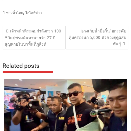
,
ข่าวทั่วไทย
ไฮไลท์ข่าว
แนะแนว
เจ้าหน้าที่ระดมกำลังกว่า 100
‘อ่างเก็บน้ำมี่อวิ๋น’ ยกระดับ
เรื่อง
คุ้มครองนก 5,000 ตัวช่วงฤดูผสม
ชีวิตปูพรมค้นหาชายวัย 27 ปี
พันธุ์
สูญหายในป่าพื้นที่ภูสิงห์
Related posts