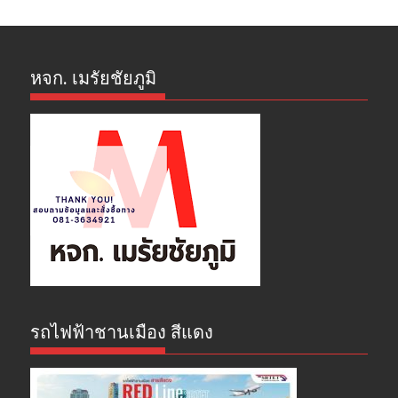
หจก. เมรัยชัยภูมิ
รถไฟฟ้าชานเมือง สีแดง