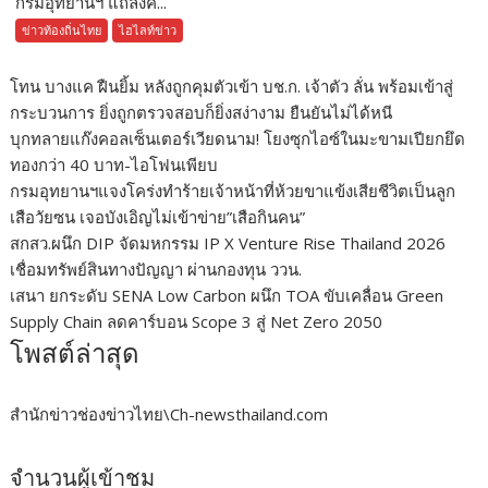
กรมอุทยานฯ แถลงค...
ข่าวท้องถิ่นไทย
ไฮไลท์ข่าว
โทน บางแค ฝืนยิ้ม หลังถูกคุมตัวเข้า บช.ก. เจ้าตัว ลั่น พร้อมเข้าสู่
กระบวนการ ยิ่งถูกตรวจสอบก็ยิ่งสง่างาม ยืนยันไม่ได้หนี
บุกทลายแก๊งคอลเซ็นเตอร์เวียดนาม! โยงซุกไอซ์ในมะขามเปียกยึด
ทองกว่า 40 บาท-ไอโฟนเพียบ
กรมอุทยานฯแจงโคร่งทำร้ายเจ้าหน้าที่ห้วยขาแข้งเสียชีวิตเป็นลูก
เสือวัยซน เจอบังเอิญไม่เข้าข่าย”เสือกินคน”
สกสว.ผนึก DIP จัดมหกรรม IP X Venture Rise Thailand 2026
เชื่อมทรัพย์สินทางปัญญา ผ่านกองทุน ววน.
เสนา ยกระดับ SENA Low Carbon ผนึก TOA ขับเคลื่อน Green
Supply Chain ลดคาร์บอน Scope 3 สู่ Net Zero 2050
โพสต์ล่าสุด
สำนักข่าวช่องข่าวไทย\Ch-newsthailand.com
จำนวนผู้เข้าชม