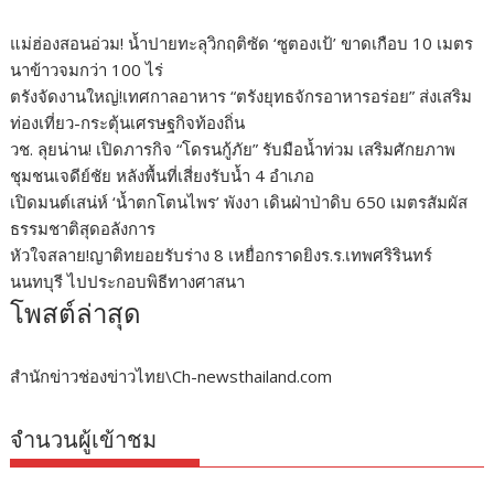
แม่ฮ่องสอนอ่วม! น้ำปายทะลุวิกฤติซัด ‘ซูตองเป้’ ขาดเกือบ 10 เมตร
นาข้าวจมกว่า 100 ไร่
ตรังจัดงานใหญ่!เทศกาลอาหาร “ตรังยุทธจักรอาหารอร่อย” ส่งเสริม
ท่องเที่ยว-กระตุ้นเศรษฐกิจท้องถิ่น
วช. ลุยน่าน! เปิดภารกิจ “โดรนกู้ภัย” รับมือน้ำท่วม เสริมศักยภาพ
ชุมชนเจดีย์ชัย หลังพื้นที่เสี่ยงรับน้ำ 4 อำเภอ
เปิดมนต์เสน่ห์ ‘น้ำตกโตนไพร’ พังงา เดินฝ่าป่าดิบ 650 เมตรสัมผัส
ธรรมชาติสุดอลังการ
หัวใจสลาย!ญาติทยอยรับร่าง 8 เหยื่อกราดยิงร.ร.เทพศริรินทร์
นนทบุรี ไปประกอบพิธีทางศาสนา
โพสต์ล่าสุด
สำนักข่าวช่องข่าวไทย\Ch-newsthailand.com
จำนวนผู้เข้าชม