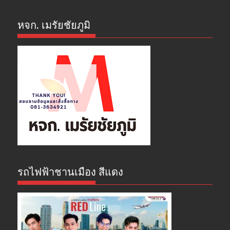
หจก. เมรัยชัยภูมิ
รถไฟฟ้าชานเมือง สีแดง