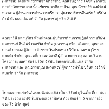
(มหาชน) โดยน้ำแร่ธรรมชาติตราช้าง, คุณเจษฎากร โคชส์ ผู้อำนวย
การสำนักการตลาด น้ำแร่ธรรมชาติตราช้าง, คุณณัชชารีย์ พงษ์รัตน์
ธนาเดช ผู้อำนวยการด้านการบริหารกลุ่มงานบริหารสินทรัพย์ บริษัท
กัลฟ์ ดีเวลลอปเมนท์ จำกัด (มหาชน) หรือ GULF
คุณชาลินี ผลานุวัตร หัวหน้าคณะผู้บริหารด้านการปฏิบัติการ บริษัท
แอดวานซ์ อินโฟร์ เซอร์วิส จำกัด (มหาชน) หรือ เอไอเอส, คุณก่อง
กานต์ กาทอง ผู้จัดการฝ่ายขายในประเทศ บริษัท มอลเทน (ไทย
แลนด์) จำกัด, คุณฤทธิ์กร เทศน์สาลี ผู้อำนวยการ กลุ่มงานบริหาร
โครงการยุทธศาสตร์ บริษัท จัสมิน อินเตอร์เนชั่นแนล จำกัด
(มหาชน) และ คุณธรรมนูญ สงวนหงษ์ ผู้จัดการทั่วไป บริษัท วอริกซ์
สปอร์ต จำกัด (มหาชน)
โดยผลการแข่งขันในรอบชิงชนะเลิศ เป็น บุรีรัมย์ ยูไนเต็ด ที่เอาชนะ
พีที ประจวบ เอฟซี ในช่วงต่อเวลาพิเศษ ด้วยสกอร์ 1-0 จากการยิง
ของ โรเบิร์ต ซูลจ์