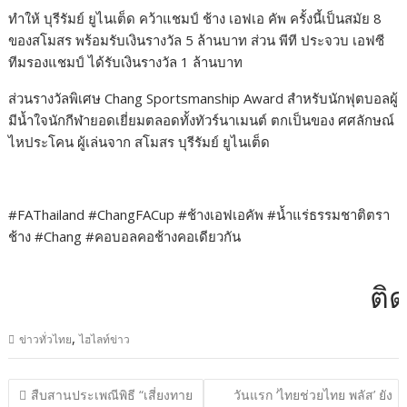
ทำให้ บุรีรัมย์ ยูไนเต็ด คว้าแชมป์ ช้าง เอฟเอ คัพ ครั้งนี้เป็นสมัย 8
ของสโมสร พร้อมรับเงินรางวัล 5 ล้านบาท ส่วน พีที ประจวบ เอฟซี
ทีมรองแชมป์ ได้รับเงินรางวัล 1 ล้านบาท
ส่วนรางวัลพิเศษ Chang Sportsmanship Award สำหรับนักฟุตบอลผู้
มีน้ำใจนักกีฬายอดเยี่ยมตลอดทั้งทัวร์นาเมนต์ ตกเป็นของ ศศลักษณ์
ไหประโคน ผู้เล่นจาก สโมสร บุรีรัมย์ ยูไนเต็ด
#FAThailand #ChangFACup #ช้างเอฟเอคัพ #น้ำแร่ธรรมชาติตรา
ช้าง #Chang #คอบอลคอช้างคอเดียวกัน
ติดต่
,
ข่าวทั่วไทย
ไฮไลท์ข่าว
แนะแนว
สืบสานประเพณีพิธี “เสี่ยงทาย
วันแรก ‘ไทยช่วยไทย พลัส’ ยัง