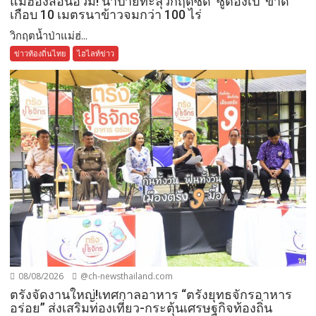
แม่ฮ่องสอนอ่วม! น้ำปายทะลุวิกฤติซัด ‘ซูตองเป้’ ขาด
เกือบ 10 เมตรนาข้าวจมกว่า 100 ไร่
วิกฤตน้ำป่าแม่ฮ่...
ข่าวท้องถิ่นไทย
ไฮไลท์ข่าว
08/08/2026
@ch-newsthailand.com
ตรังจัดงานใหญ่!เทศกาลอาหาร “ตรังยุทธจักรอาหาร
อร่อย” ส่งเสริมท่องเที่ยว-กระตุ้นเศรษฐกิจท้องถิ่น