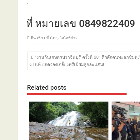
.
ที่ หมายเลข 0849822409
,
กิน-เที่ยว-ทั่วไทย
ไฮไลท์ข่าว
แนะแนว
“งานวันเกษตรปราจีนบุรี ครั้งที่ 60” คึกคักคนทะลักชิมทุเ
เรื่อง
GI แท้-ยอดจองเกลี้ยงพรีเมียมลูกละแสน!
Related posts