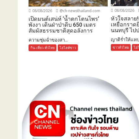
08/08/2026
08/08/2026
@ch-newsthailand.com
หัวใจสลาย!
เปิดมนต์เสน่ห์ ‘น้ำตกโตนไพร’
เหยื่อกราดย
พังงา เดินฝ่าป่าดิบ 650 เมตร
นนทบุรี ไป
สัมผัสธรรมชาติสุดอลังการ
ญาติร่ำให้แทบ
ความชุ่มฉ่ำของสา...
ข่าวทั่วไทย
ไฮไ
กิน-เที่ยว-ทั่วไทย
ไฮไลท์ข่าว