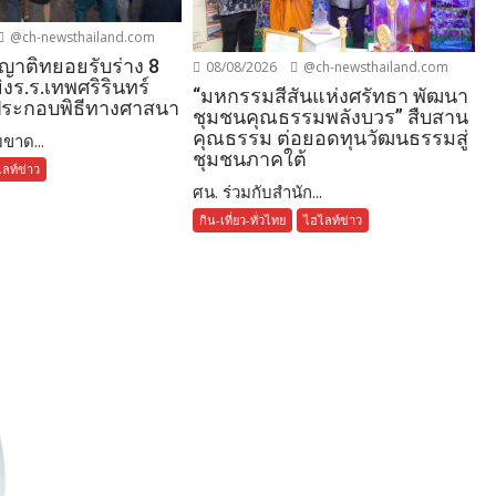
@ch-newsthailand.com
ญาติทยอยรับร่าง 8
08/08/2026
@ch-newsthailand.com
ิงร.ร.เทพศริรินทร์
“มหกรรมสีสันแห่งศรัทธา พัฒนา
ประกอบพิธีทางศาสนา
ชุมชนคุณธรรมพลังบวร” สืบสาน
คุณธรรม ต่อยอดทุนวัฒนธรรมสู่
ขาด...
ชุมชนภาคใต้
ลท์ข่าว
ศน. ร่วมกับสำนัก...
กิน-เที่ยว-ทั่วไทย
ไฮไลท์ข่าว