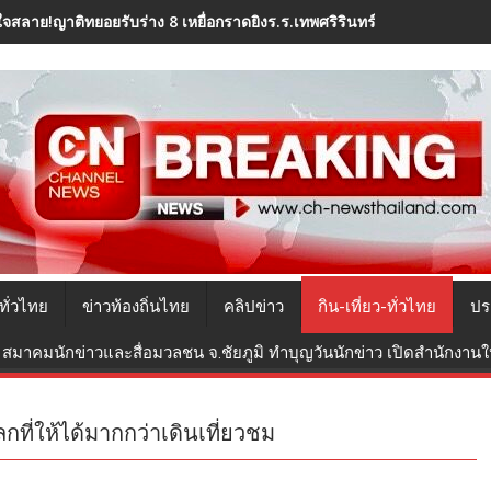
ใจสลาย!ญาติทยอยรับร่าง 8 เหยื่อกราดยิงร.ร.เทพศริรินทร์ นนทบุรี ไปปร
ทั่วไทย
ข่าวท้องถิ่นไทย
คลิปข่าว
กิน-เที่ยว-ทั่วไทย
ปร
สมาคมนักข่าวและสื่อมวลชน จ.ชัยภูมิ ทำบุญวันนักข่าว เปิดสำนักงานใหม
กที่ให้ได้มากกว่าเดินเที่ยวชม