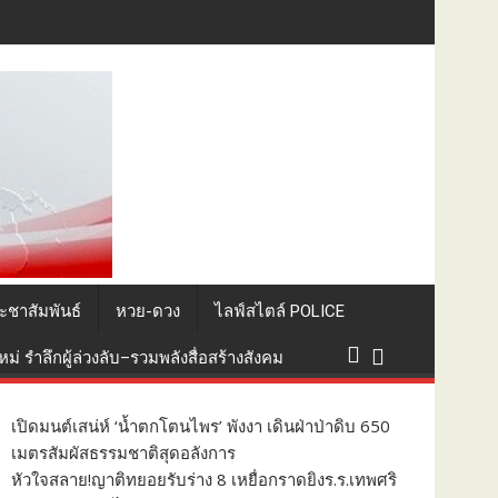
ะกอบพิธีทางศาสนา
ะชาสัมพันธ์
หวย-ดวง
ไลฟ์สไตล์ POLICE
่ รำลึกผู้ล่วงลับ–รวมพลังสื่อสร้างสังคม
เปิดมนต์เสน่ห์ ‘น้ำตกโตนไพร’ พังงา เดินฝ่าป่าดิบ 650
เมตรสัมผัสธรรมชาติสุดอลังการ
หัวใจสลาย!ญาติทยอยรับร่าง 8 เหยื่อกราดยิงร.ร.เทพศริ