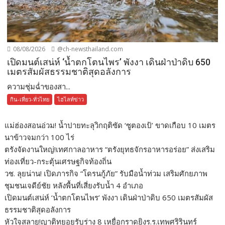
08/08/2026
@ch-newsthailand.com
เปิดมนต์เสน่ห์ ‘น้ำตกโตนไพร’ พังงา เดินฝ่าป่าดิบ 650
เมตรสัมผัสธรรมชาติสุดอลังการ
ความชุ่มฉ่ำของสา...
กิน-เที่ยว-ทั่วไทย
ไฮไลท์ข่าว
แม่ฮ่องสอนอ่วม! น้ำปายทะลุวิกฤติซัด ‘ซูตองเป้’ ขาดเกือบ 10 เมตร
นาข้าวจมกว่า 100 ไร่
ตรังจัดงานใหญ่!เทศกาลอาหาร “ตรังยุทธจักรอาหารอร่อย” ส่งเสริม
ท่องเที่ยว-กระตุ้นเศรษฐกิจท้องถิ่น
วช. ลุยน่าน! เปิดภารกิจ “โดรนกู้ภัย” รับมือน้ำท่วม เสริมศักยภาพ
ชุมชนเจดีย์ชัย หลังพื้นที่เสี่ยงรับน้ำ 4 อำเภอ
เปิดมนต์เสน่ห์ ‘น้ำตกโตนไพร’ พังงา เดินฝ่าป่าดิบ 650 เมตรสัมผัส
ธรรมชาติสุดอลังการ
หัวใจสลาย!ญาติทยอยรับร่าง 8 เหยื่อกราดยิงร.ร.เทพศริรินทร์