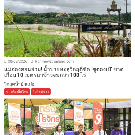
08/08/2026
@ch-newsthailand.com
แม่ฮ่องสอนอ่วม! น้ำปายทะลุวิกฤติซัด ‘ซูตองเป้’ ขาด
เกือบ 10 เมตรนาข้าวจมกว่า 100 ไร่
วิกฤตน้ำป่าแม่ฮ่...
ข่าวท้องถิ่นไทย
ไฮไลท์ข่าว