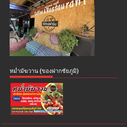
หม่ำมัฆวาน (ของฝากชัยภูมิ)