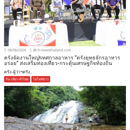
08/08/2026
@ch-newsthailand.com
ตรังจัดงานใหญ่!เทศกาลอาหาร “ตรังยุทธจักรอาหาร
อร่อย” ส่งเสริมท่องเที่ยว-กระตุ้นเศรษฐกิจท้องถิ่น
ตรัง-ผู้ว่าฯตรัง...
กิน-เที่ยว-ทั่วไทย
ไฮไลท์ข่าว