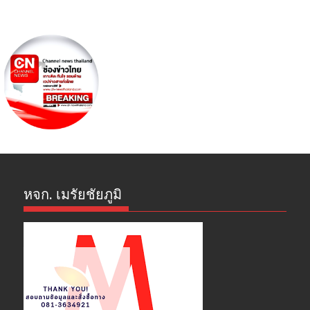
หจก. เมรัยชัยภูมิ