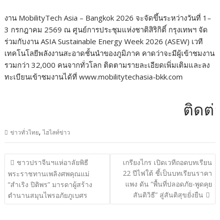
งาน MobilityTech Asia – Bangkok 2026 จะจัดขึ้นระหว่างวันที่ 1–
3 กรกฎาคม 2569 ณ ศูนย์การประชุมแห่งชาติสิริกิติ์ กรุงเทพฯ จัด
ร่วมกับงาน ASIA Sustainable Energy Week 2026 (ASEW) เวที
เทคโนโลยีพลังงานสะอาดชั้นนำของภูมิภาค คาดว่าจะมีผู้เข้าชมงาน
รวมกว่า 32,000 คนจากทั่วโลก ติดตามรายละเอียดเพิ่มเติมและลง
ทะเบียนเข้าชมงานได้ที่ www.mobilitytechasia-bkk.com
ติดต่อโ
,
ข่าวทั่วไทย
ไฮไลท์ข่าว
แนะแนว
ชาวปราจีนฯแห่อาลัยพิธี
เกรียงไกร เปิดเวทีถอดบทเรียน
เรื่อง
22 ปีไฟใต้ ชี้เป็นบทเรียนราคา
พระราชทานเพลิงศพคุณแม่
แพง ดัน “พื้นที่ปลอดภัย-พูดคุย
“สำเริง ปิติพร” มารดาผู้สร้าง
สันติวิธี” สู่สันติสุขยั่งยืน
ตำนานสมุนไพรอภัยภูเบศร