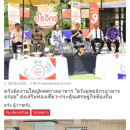
08/08/2026
@ch-newsthailand.com
ตรังจัดงานใหญ่!เทศกาลอาหาร “ตรังยุทธจักรอาหาร
อร่อย” ส่งเสริมท่องเที่ยว-กระตุ้นเศรษฐกิจท้องถิ่น
ตรัง-ผู้ว่าฯตรัง...
กิน-เที่ยว-ทั่วไทย
ไฮไลท์ข่าว