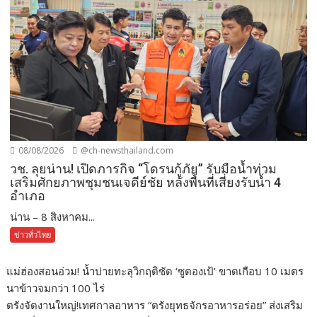
08/08/2026
@ch-newsthailand.com
วช. ลุยน่าน! เปิดภารกิจ “โดรนกู้ภัย” รับมือน้ำท่วม
เสริมศักยภาพชุมชนเจดีย์ชัย หลังพื้นที่เสี่ยงรับน้ำ 4
อำเภอ
น่าน – 8 สิงหาคม...
ข่าวทั่วไทย
แม่ฮ่องสอนอ่วม! น้ำปายทะลุวิกฤติซัด ‘ซูตองเป้’ ขาดเกือบ 10 เมตร
นาข้าวจมกว่า 100 ไร่
ตรังจัดงานใหญ่!เทศกาลอาหาร “ตรังยุทธจักรอาหารอร่อย” ส่งเสริม