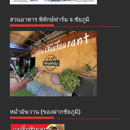
สวนอาหาร พิทักษ์ฟาร์ม จ.ชัยภูมิ
หม่ำมัฆวาน (ของฝากชัยภูมิ)