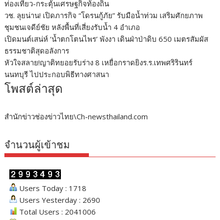
ท่องเที่ยว-กระตุ้นเศรษฐกิจท้องถิ่น
วช. ลุยน่าน! เปิดภารกิจ “โดรนกู้ภัย” รับมือน้ำท่วม เสริมศักยภาพ
ชุมชนเจดีย์ชัย หลังพื้นที่เสี่ยงรับน้ำ 4 อำเภอ
เปิดมนต์เสน่ห์ ‘น้ำตกโตนไพร’ พังงา เดินฝ่าป่าดิบ 650 เมตรสัมผัส
ธรรมชาติสุดอลังการ
หัวใจสลาย!ญาติทยอยรับร่าง 8 เหยื่อกราดยิงร.ร.เทพศริรินทร์
นนทบุรี ไปประกอบพิธีทางศาสนา
โพสต์ล่าสุด
สำนักข่าวช่องข่าวไทย\Ch-newsthailand.com
จำนวนผู้เข้าชม
Users Today : 1718
Users Yesterday : 2690
Total Users : 2041006