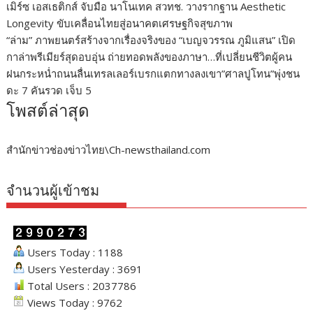
เมิร์ซ เอสเธติกส์ จับมือ นาโนเทค สวทช. วางรากฐาน Aesthetic
Longevity ขับเคลื่อนไทยสู่อนาคตเศรษฐกิจสุขภาพ
“ล่าม” ภาพยนตร์สร้างจากเรื่องจริงของ “เบญจวรรณ ภูมิแสน” เปิด
กาล่าพรีเมียร์สุดอบอุ่น ถ่ายทอดพลังของภาษา…ที่เปลี่ยนชีวิตผู้คน
ฝนกระหน่ำถนนลื่นเทรลเลอร์เบรกแตกทางลงเขา”ศาลปูโทน”พุ่งชน
ดะ 7 คันรวด เจ็บ 5
โพสต์ล่าสุด
สำนักข่าวช่องข่าวไทย\Ch-newsthailand.com
จำนวนผู้เข้าชม
Users Today : 1188
Users Yesterday : 3691
Total Users : 2037786
Views Today : 9762