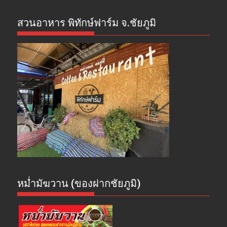
สวนอาหาร พิทักษ์ฟาร์ม จ.ชัยภูมิ
หม่ำมัฆวาน (ของฝากชัยภูมิ)