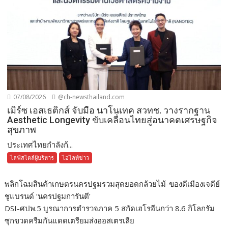
07/08/2026
@ch-newsthailand.com
เมิร์ซ เอสเธติกส์ จับมือ นาโนเทค สวทช. วางรากฐาน
Aesthetic Longevity ขับเคลื่อนไทยสู่อนาคตเศรษฐกิจ
สุขภาพ
ประเทศไทยกำลังก้...
ไลฟ์สไตล์ผู้บริหาร
ไฮไลท์ข่าว
พลิกโฉมสินค้าเกษตรนครปฐมรวมสุดยอดกล้วยไม้-ของดีเมืองเจดีย์
ชูแบรนด์ ‘นครปฐมการันตี’
DSI-ศปพ.5 บูรณาการตำรวจภาค 5 สกัดเฮโรอีนกว่า 8.6 กิโลกรัม
ซุกขวดครีมกันแดดเตรียมส่งออสเตรเลีย