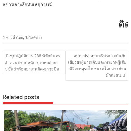
#ข่าวเจาะลึกทันเหตุการณ์
ติดต่
,
ข่าวทั่วไทย
ไฮไลท์ข่าว
แนะแนว
ชุดปฏิบัติการ 238 พิทักษ์นคร
คปภ. ประสานบริษัทประกันภัย
เรื่อง
เยียวยาผู้บาดเจ็บและทายาทผู้เสีย
ลำดวนปราบหนัก รวบพ่อค้ายา
ชีวิตเหตุรถไฟชนรถโดยสารย่าน
ขุขันธ์พร้อมยาเสพติด-อาวุธปืน
มักกะสัน
Related posts