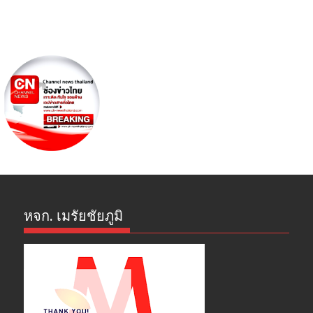
หจก. เมรัยชัยภูมิ