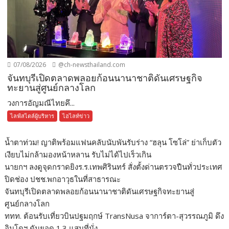
07/08/2026
@ch-newsthailand.com
จันทบุรีเปิดตลาดพลอยก้อนนานาชาติดันเศรษฐกิจ
ทะยานสู่ศูนย์กลางโลก
วงการอัญมณีไทยคึ...
ไลฟ์สไตล์ผู้บริหาร
ไฮไลท์ข่าว
น้ำตาท่วม! ญาติพร้อมแฟนคลับนับพันรับร่าง “ฮลุน โซโล่” ย่าเก็บตัว
เงียบไม่กล้ามองหน้าหลาน รับไม่ได้ไปเร็วเกิน
นายกฯ ลงดูจุดกราดยิงร.ร.เทพศิรินทร์ สั่งตั้งด่านตรวจปืนทั่วประเทศ
ปิดช่อง ปชช.พกอาวุธในที่สาธารณะ
จันทบุรีเปิดตลาดพลอยก้อนนานาชาติดันเศรษฐกิจทะยานสู่
ศูนย์กลางโลก
ททท. ต้อนรับเที่ยวบินปฐมฤกษ์ TransNusa จาการ์ตา-สุวรรณภูมิ ดึง
อินโดฯ ดันยอด 1.3 แสนที่นั่ง