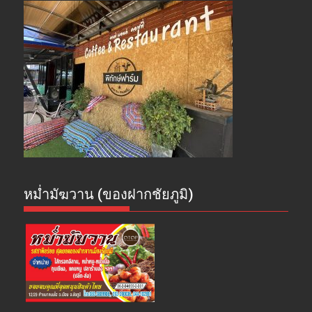
หม่ำมัฆวาน (ของฝากชัยภูมิ)