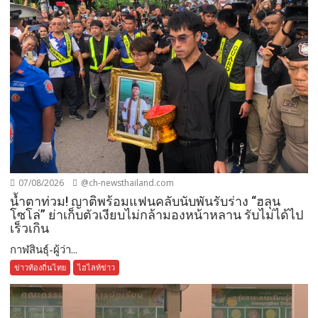
07/08/2026
@ch-newsthailand.com
น้ำตาท่วม! ญาติพร้อมแฟนคลับนับพันรับร่าง “ฮลุน
โซโล่” ย่าเก็บตัวเงียบไม่กล้ามองหน้าหลาน รับไม่ได้ไป
เร็วเกิน
กาฬสินธุ์-ผู้ว่า...
ข่าวท้องถิ่นไทย
ไฮไลท์ข่าว