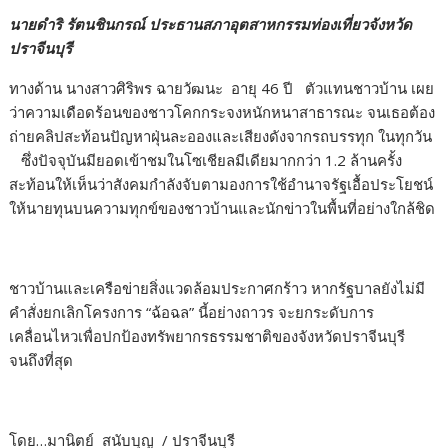
นายดำริ รัตนชินกรณ์ ประธานสภาอุตสาหกรรมท่องเที่ยวจังหวัด
ปราจีนบุรี
ทางด้าน นางสาวศิริพร ฉายวัฒนะ อายุ 46 ปี ตัวแทนชาวบ้าน เผย
ว่าความเดือดร้อนของชาวโคกกระจงหนักหนาสาธารณะ จนเธอต้อง
ถ่ายคลิปสะท้อนปัญหาฝุ่นละอองและเสียงดังจากรถบรรทุก ในทุกวัน
ซึ่งปัจจุบันมียอดเข้าชมในโซเชียลมีเดียมากกว่า 1.2 ล้านครั้ง
สะท้อนให้เห็นว่าสังคมกำลังจับตามองการใช้อำนาจรัฐเอื้อประโยชน์
ให้นายทุนบนความทุกข์ของชาวบ้านและนักข่าวในพื้นที่อย่างใกล้ชิด
ชาวบ้านและเครือข่ายสิ่งแวดล้อมประกาศกร้าว หากรัฐบาลยังไม่มี
คำสั่งยกเลิกโครงการ “ฉ้อฉล” นี้อย่างถาวร จะยกระดับการ
เคลื่อนไหวเพื่อปกป้องทรัพยากรธรรมชาติของจังหวัดปราจีนบุรี
จนถึงที่สุด
โดย…มานิตย์ สนับบุญ / ปราจีนบุรี