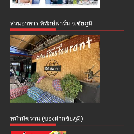
สวนอาหาร พิทักษ์ฟาร์ม จ.ชัยภูมิ
หม่ำมัฆวาน (ของฝากชัยภูมิ)