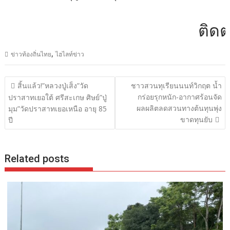
ติดต่อโ
,
ข่าวท้องถิ่นไทย
ไฮไลท์ข่าว
แนะแนว
สิ้นแล้ว!”หลวงปู่เส็ง”วัด
ชาวสวนทุเรียนนนท์วิกฤต น้ำ
เรื่อง
กร่อยรุกหนัก-อากาศร้อนจัด
ปราสาทเยอใต้ ศรีสะเกษ ศิษย์”ปู่
ผลผลิตลดสวนทางต้นทุนพุ่ง
มุม”วัดปราสาทเยอเหนือ อายุ 85
ขาดทุนยับ
ปี
Related posts