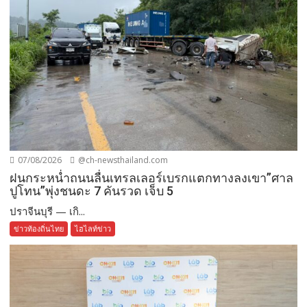
07/08/2026
@ch-newsthailand.com
ฝนกระหน่ำถนนลื่นเทรลเลอร์เบรกแตกทางลงเขา”ศาล
ปูโทน”พุ่งชนดะ 7 คันรวด เจ็บ 5
ปราจีนบุรี — เกิ...
ข่าวท้องถิ่นไทย
ไฮไลท์ข่าว