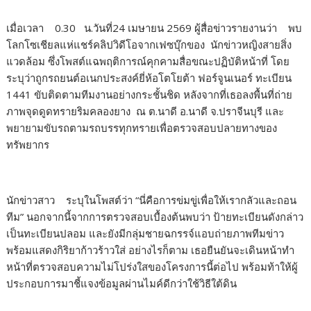
เมื่อเวลา 0.30 น.วันที่24 เมษายน 2569 ผู้สื่อข่าวรายงานว่า พบ
โลกโซเชียลแห่แชร์คลิปวิดีโอจากเฟซบุ๊กของ นักข่าวหญิงสายสิ่ง
แวดล้อม ซึ่งโพสต์แฉพฤติการณ์คุกคามสื่อขณะปฏิบัติหน้าที่ โดย
ระบุว่าถูกรถยนต์อเนกประสงค์ยี่ห้อโตโยต้า ฟอร์จูนเนอร์ ทะเบียน
1441 ขับติดตามทีมงานอย่างกระชั้นชิด หลังจากที่เธอลงพื้นที่ถ่าย
ภาพจุดดูดทรายริมคลองยาง ณ ต.นาดี อ.นาดี จ.ปราจีนบุรี และ
พยายามขับรถตามรถบรรทุกทรายเพื่อตรวจสอบปลายทางของ
ทรัพยากร
นักข่าวสาว ระบุในโพสต์ว่า “นี่คือการข่มขู่เพื่อให้เรากลัวและถอน
ทีม” นอกจากนี้จากการตรวจสอบเบื้องต้นพบว่า ป้ายทะเบียนดังกล่าว
เป็นทะเบียนปลอม และยังมีกลุ่มชายฉกรรจ์แอบถ่ายภาพทีมข่าว
พร้อมแสดงกิริยาก้าวร้าวใส่ อย่างไรก็ตาม เธอยืนยันจะเดินหน้าทำ
หน้าที่ตรวจสอบความไม่โปร่งใสของโครงการนี้ต่อไป พร้อมท้าให้ผู้
ประกอบการมาชี้แจงข้อมูลผ่านไมค์ดีกว่าใช้วิธีใต้ดิน