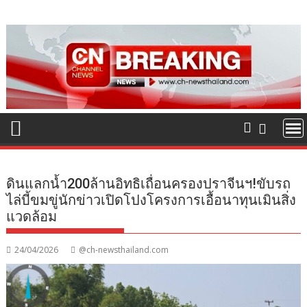
Skip
to
content
ดินแลกน้ำ200ล้านอิทธิเถื่อนครองปราจีนฯ!ขับรถ
ไล่บี้ขมขู่นักข่าวเปิดโปงโครงการเอื้อนาทุนเมินสิ่ง
แวดล้อม
24/04/2026
@ch-newsthailand.com