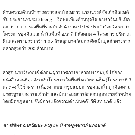
ด้านความคืบหน้าการตรวจสอบโครงการ นายณรงค์ชัย ภักดีณรงค์
ชัย ประธานชมรม Strong – จิตพอเพียงต้านทุจริต จ.ปราจีนบุรี เปิด
เผยว่า จากการลงพื้นที่ร่วมกับสำนักงาน ป.ป.ช. ประจำจังหวัด พบว่า
โครงการขุดดินแลกน้ำในพื้นที่ อ.นาดี มีทั้งหมด 4 โครงการ ปริมาณ
ดินและทรายรวมกว่า 1.05 ล้านลูกบาศก์เมตร คิดเป็นมูลค่าทางการ
ตลาดสูงกว่า 200 ล้านบาท
ล่าสุด นายวีระพันธ์ ดีอ่อน ผู้ว่าราชการจังหวัดปราจีนบุรี ได้ออก
หนังสือด่วนที่สุดสั่งระงับโครงการในพื้นที่ ต.สะพานหิน (โครงการที่ 3
และ 4) ไว้ชั่วคราว เนื่องจากพบว่ารูปแบบการขุดลอกไม่ถูกต้องตาม
มาตรฐานของกรมเจ้าท่า และมีเบาะแสการลักลอบดูดทรายจำหน่าย
โดยผิดกฎหมาย ซึ่งมีการแจ้งความดำเนินคดีไว้ที่ สภ.นาดี แล้ว
นางศิริพร ฉายวัฒนะ อายุ 46 ปี ราษฎรชาวอำเภอนาดี