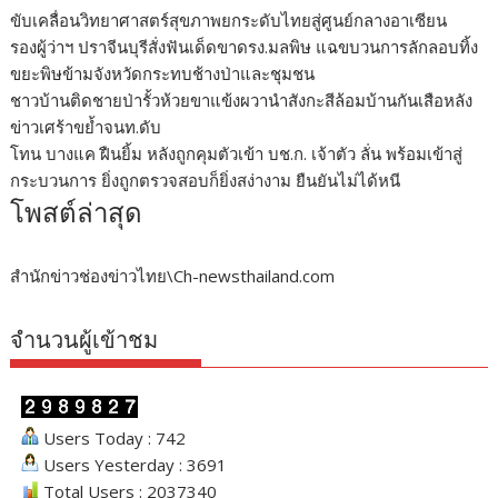
ขับเคลื่อนวิทยาศาสตร์สุขภาพยกระดับไทยสู่ศูนย์กลางอาเซียน
รองผู้ว่าฯ ปราจีนบุรีสั่งฟันเด็ดขาดรง.มลพิษ แฉขบวนการลักลอบทิ้ง
ขยะพิษข้ามจังหวัดกระทบช้างป่าและชุมชน
ชาวบ้านติดชายป่ารั้วห้วยขาแข้งผวานำสังกะสีล้อมบ้านกันเสือหลัง
ข่าวเศร้าขย้ำจนท.ดับ
โทน บางแค ฝืนยิ้ม หลังถูกคุมตัวเข้า บช.ก. เจ้าตัว ลั่น พร้อมเข้าสู่
กระบวนการ ยิ่งถูกตรวจสอบก็ยิ่งสง่างาม ยืนยันไม่ได้หนี
โพสต์ล่าสุด
สำนักข่าวช่องข่าวไทย\Ch-newsthailand.com
จำนวนผู้เข้าชม
Users Today : 742
Users Yesterday : 3691
Total Users : 2037340