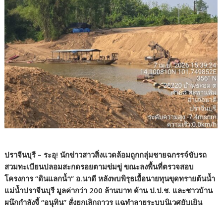
ปราจีนบุรี – ระอุ! นักข่าวสาวสิ่งแวดล้อมถูกกลุ่มชายฉกรรจ์ขับรถ
สวมทะเบียนปลอมสะกดรอยตามข่มขู่ ขณะลงพื้นที่ตรวจสอบ
โครงการ “ดินแลกน้ำ” อ.นาดี หลังพบพิรุธเอื้อนายทุนขุดทรายต้นน้ำ
แม่น้ำปราจีนบุรี มูลค่ากว่า 200 ล้านบาท ด้าน ป.ป.ช. และชาวบ้าน
ผนึกกำลังจี้ “อนุทิน” สั่งยกเลิกถาวร แฉทำลายระบบนิเวศยับเยิน