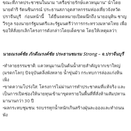
ขณะที่ภาคประชาชนในนาม “เครือข่ายรักษ์แควหนุมาน” นำโดย
นายดำริ รัตนชินกรณ์ ประธานสภาอุตสาหกรรมท่องเที่ยวจังหวัด
ปราจีนบุรี ก่อนหน้านี้ ได้ยื่นจดหมายเปิดผนึกถึง นายอนุทิน ชาญ
วีรกูล รองนายกรัฐมนตรีและรัฐมนตรีว่าการกระทรวงมหาดไทย เพื่อ
ขอให้สั่งยกเลิกโครงการดังกล่าวโดยเด็ดขาด โดยให้เหตุผลว่า:
นายณรงค์ชัย ภักดีณรงค์ชัย ประธานชมรม Strong – จ.ปราจีนบุรี
•ทำลายธรรมชาติ: แควหนุมานเป็นต้นน้ำสายสำคัญจากเขาใหญ่
(มรดกโลก) ปัจจุบันตลิ่งพังทลาย น้ำขุ่นมัว กระทบการล่องแก่งหิน
เพิง
•ขาดความโปร่งใส: โครงการไม่ผ่านการทำประชาคมที่แท้จริง และ
เป็นการเปิดช่องให้นายทุนเข้ามาขุดทรายในพื้นที่ที่สั่งห้ามสัมปทาน
มานานกว่า 30 ปี
•ผลกระทบชุมชน: รถบรรทุกน้ำหนักเกินสร้างฝุ่นละอองและทำถนน
พัง