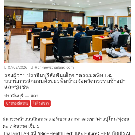
07/08/2026
@ch-newsthailand.com
รองผู้ว่าฯ ปราจีนบุรีสั่งฟันเด็ดขาดรง.มลพิษ แฉ
ขบวนการลักลอบทิ้งขยะพิษข้ามจังหวัดกระทบช้างป่า
และชุมชน
ปราจีนบุรี — สถา...
ข่าวท้องถิ่นไทย
ไฮไลท์ข่าว
ฝนกระหน่ำถนนลื่นเทรลเลอร์เบรกแตกทางลงเขา”ศาลปูโทน”พุ่งชน
ดะ 7 คันรวด เจ็บ 5
Thailand LAB ผนึ กBio+HealthTech และ FutureCHEM เปิดตัว AI