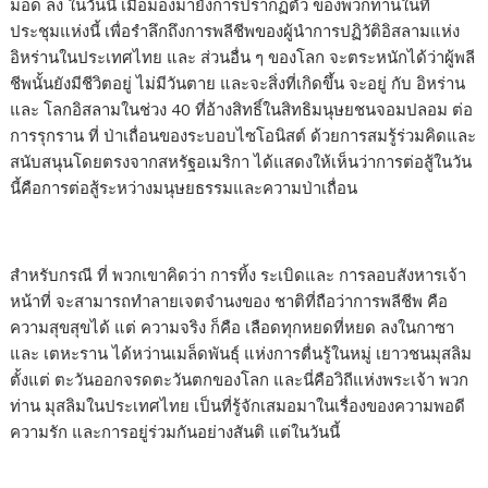
มอด ลง ในวันนี้ เมื่อมองมายังการปรากฏตัว ของพวกท่านในที่
ประชุมแห่งนี้ เพื่อรำลึกถึงการพลีชีพของผู้นำการปฏิวัติอิสลามแห่ง
อิหร่านในประเทศไทย และ ส่วนอื่น ๆ ของโลก จะตระหนักได้ว่าผู้พลี
ชีพนั้นยังมีชีวิตอยู่ ไม่มีวันตาย และจะสิ่งที่เกิดขึ้น จะอยู่ กับ อิหร่าน
และ โลกอิสลามในช่วง 40 ที่อ้างสิทธิ์ในสิทธิมนุษยชนจอมปลอม ต่อ
การรุกราน ที่ ป่าเถื่อนของระบอบไซโอนิสต์ ด้วยการสมรู้ร่วมคิดและ
สนับสนุนโดยตรงจากสหรัฐอเมริกา ได้แสดงให้เห็นว่าการต่อสู้ในวัน
นี้คือการต่อสู้ระหว่างมนุษยธรรมและความป่าเถื่อน
สำหรับกรณี ที่ พวกเขาคิดว่า การทิ้ง ระเบิดและ การลอบสังหารเจ้า
หน้าที่ จะสามารถทำลายเจตจำนงของ ชาติที่ถือว่าการพลีชีพ คือ
ความสุขสุขได้ แต่ ความจริง ก็คือ เลือดทุกหยดที่หยด ลงในกาซา
และ เตหะราน ได้หว่านเมล็ดพันธุ์ แห่งการตื่นรู้ในหมู่ เยาวชนมุสลิม
ตั้งแต่ ตะวันออกจรดตะวันตกของโลก และนี่คือวิถีแห่งพระเจ้า พวก
ท่าน มุสลิมในประเทศไทย เป็นที่รู้จักเสมอมาในเรื่องของความพอดี
ความรัก และการอยู่ร่วมกันอย่างสันติ แต่ในวันนี้