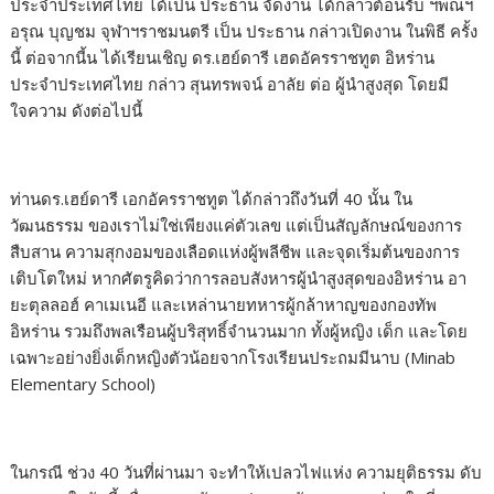
ประจำประเทศไทย ได้เป็น ประธาน จัดงาน ได้กล่าวต้อนรับ ฯพณฯ
อรุณ บุญชม จุฬาฯราชมนตรี เป็น ประธาน กล่าวเปิดงาน ในพิธี ครั้ง
นี้ ต่อจากนี้น ได้เรียนเชิญ ดร.เฮย์ดารี เฮดอัครราชทูต อิหร่าน
ประจำประเทศไทย กล่าว สุนทรพจน์ อาลัย ต่อ ผู้นำสูงสุด โดยมี
ใจความ ดังต่อไปนี้
ท่านดร.เฮย์ดารี เอกอัครราชทูต ได้กล่าวถึงวันที่ 40 นั้น ใน
วัฒนธรรม ของเราไม่ใช่เพียงแค่ตัวเลข แต่เป็นสัญลักษณ์ของการ
สืบสาน ความสุกงอมของเลือดแห่งผู้พลีชีพ และจุดเริ่มต้นของการ
เติบโตใหม่ หากศัตรูคิดว่าการลอบสังหารผู้นำสูงสุดของอิหร่าน อา
ยะตุลลอฮ์ คาเมเนอี และเหล่านายทหารผู้กล้าหาญของกองทัพ
อิหร่าน รวมถึงพลเรือนผู้บริสุทธิ์จำนวนมาก ทั้งผู้หญิง เด็ก และโดย
เฉพาะอย่างยิ่งเด็กหญิงตัวน้อยจากโรงเรียนประถมมีนาบ (Minab
Elementary School)
ในกรณี ช่วง 40 วันที่ผ่านมา จะทำให้เปลวไฟแห่ง ความยุติธรรม ดับ