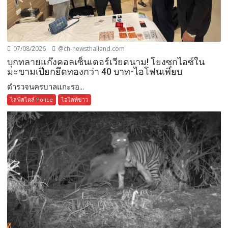
07/08/2026
@ch-newsthailand.com
บุกทลายแก๊งคอลเซ็นเตอร์เวียดนาม! โยงซุกไอซ์ใน
มะขามเปียกยึดทองกว่า 40 บาท-ไอโฟนเพียบ
ตำรวจนครบาลแกะรอ...
ไลฟ์สไตล์ Police
ไฮไลท์ข่าว