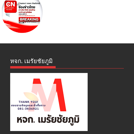
หจก. เมรัยชัยภูมิ