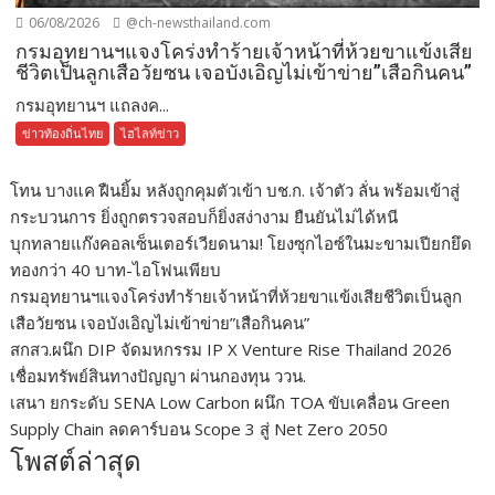
06/08/2026
@ch-newsthailand.com
กรมอุทยานฯแจงโคร่งทำร้ายเจ้าหน้าที่ห้วยขาแข้งเสีย
ชีวิตเป็นลูกเสือวัยซน เจอบังเอิญไม่เข้าข่าย”เสือกินคน”
กรมอุทยานฯ แถลงค...
ข่าวท้องถิ่นไทย
ไฮไลท์ข่าว
โทน บางแค ฝืนยิ้ม หลังถูกคุมตัวเข้า บช.ก. เจ้าตัว ลั่น พร้อมเข้าสู่
กระบวนการ ยิ่งถูกตรวจสอบก็ยิ่งสง่างาม ยืนยันไม่ได้หนี
บุกทลายแก๊งคอลเซ็นเตอร์เวียดนาม! โยงซุกไอซ์ในมะขามเปียกยึด
ทองกว่า 40 บาท-ไอโฟนเพียบ
กรมอุทยานฯแจงโคร่งทำร้ายเจ้าหน้าที่ห้วยขาแข้งเสียชีวิตเป็นลูก
เสือวัยซน เจอบังเอิญไม่เข้าข่าย”เสือกินคน”
สกสว.ผนึก DIP จัดมหกรรม IP X Venture Rise Thailand 2026
เชื่อมทรัพย์สินทางปัญญา ผ่านกองทุน ววน.
เสนา ยกระดับ SENA Low Carbon ผนึก TOA ขับเคลื่อน Green
Supply Chain ลดคาร์บอน Scope 3 สู่ Net Zero 2050
โพสต์ล่าสุด