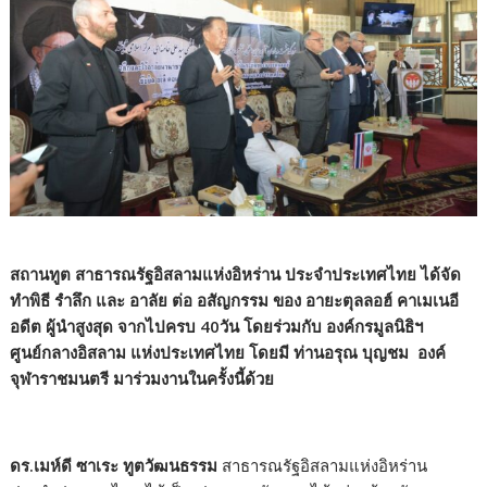
สถานทูต สาธารณรัฐอิสลามแห่งอิหร่าน ประจำประเทศไทย ได้จัด
ทำพิธี รำลึก และ อาลัย ต่อ อสัญกรรม ของ อายะตุลลอฮ์ คาเมเนอี
อดีต ผู้นำสูงสุด จากไปครบ 40วัน โดยร่วมกับ องค์กรมูลนิธิฯ
ศูนย์กลางอิสลาม แห่งประเทศไทย โดยมี ท่านอรุณ บุญชม องค์
จุฬาราชมนตรี มาร่วมงานในครั้งนี้ด้วย
ดร.เมห์ดี ซาเระ ทูตวัฒนธรรม
สาธารณรัฐอิสลามแห่งอิหร่าน