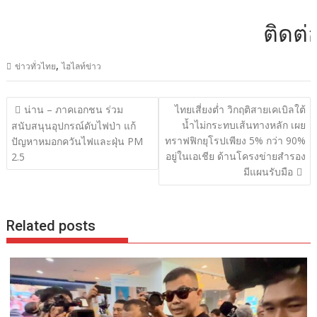
ติดต่อโ
,
ข่าวทั่วไทย
ไฮไลท์ข่าว
แนะแนว
น่าน – ภาคเอกชน ร่วม
ไทยเสี่ยงต่ำ วิกฤติสายเคเบิลใต้
เรื่อง
น้ำไม่กระทบเส้นทางหลัก เผย
สนับสนุนอุปกรณ์ดับไฟป่า แก้
ทราฟฟิกยุโรปเพียง 5% กว่า 90%
ปัญหาหมอกควันไฟและฝุ่น PM
อยู่ในเอเชีย ด้านโครงข่ายสำรอง
2.5
มีแผนรับมือ
Related posts