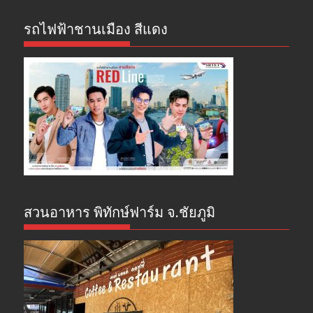
รถไฟฟ้าชานเมือง สีแดง
สวนอาหาร พิทักษ์ฟาร์ม จ.ชัยภูมิ