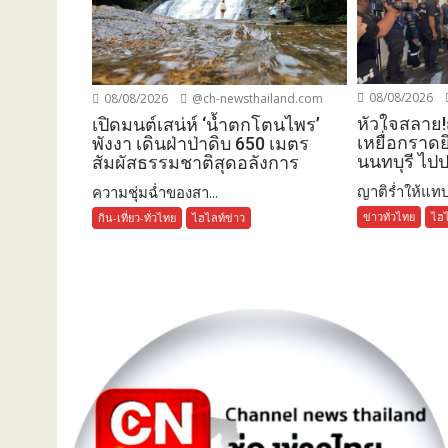
08/08/2026
08/08/2026
@ch-newsthailand.com
หัวใจสลาย!
เปิดมนต์เสน่ห์ ‘น้ำตกโตนไพร’
เหยื่อกราดย
พังงา เดินฝ่าป่าดิบ 650 เมตร
นนทบุรี ไป
สัมผัสธรรมชาติสุดอลังการ
ญาติร่ำให้แทบ
ความชุ่มฉ่ำของสา...
ข่าวทั่วไทย
ไฮไ
กิน-เที่ยว-ทั่วไทย
ไฮไลท์ข่าว