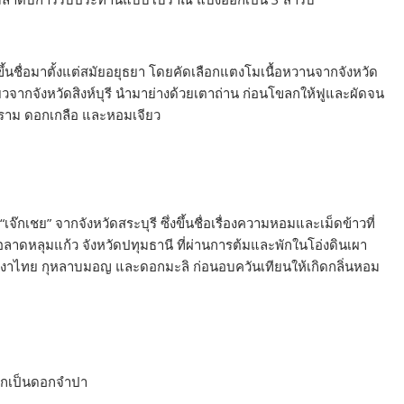
ึ้นชื่อมาตั้งแต่สมัยอยุธยา โดยคัดเลือกแตงโมเนื้อหวานจากจังหวัด
ยวจากจังหวัดสิงห์บุรี นำมาย่างด้วยเตาถ่าน ก่อนโขลกให้ฟูและผัดจน
คราม ดอกเกลือ และหอมเจียว
“เจ๊กเชย” จากจังหวัดสระบุรี ซึ่งขึ้นชื่อเรื่องความหอมและเม็ดข้าวที่
อลาดหลุมแก้ว จังหวัดปทุมธานี ที่ผ่านการต้มและพักในโอ่งดินเผา
งงาไทย กุหลาบมอญ และดอกมะลิ ก่อนอบควันเทียนให้เกิดกลิ่นหอม
ลักเป็นดอกจำปา