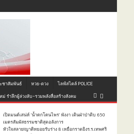
ะกอบพิธีทางศาสนา
ะชาสัมพันธ์
หวย-ดวง
ไลฟ์สไตล์ POLICE
่ รำลึกผู้ล่วงลับ–รวมพลังสื่อสร้างสังคม
เปิดมนต์เสน่ห์ ‘น้ำตกโตนไพร’ พังงา เดินฝ่าป่าดิบ 650
เมตรสัมผัสธรรมชาติสุดอลังการ
หัวใจสลาย!ญาติทยอยรับร่าง 8 เหยื่อกราดยิงร.ร.เทพศริ