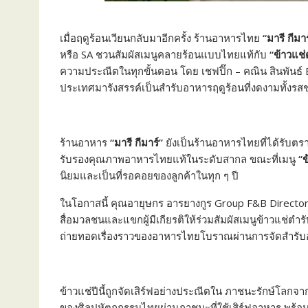
เมื่อฤดูร้อนเวียนกลับมาอีกครั้ง ร้านอาหารไทย
“มารี กีมาร
หรือ SA ชวนสัมผัสเมนูคลายร้อนแบบไทยแท้กับ
“ข้าวแช่
ความประณีตในทุกขั้นตอน โดย เชฟปิ๊ก – คณิน สินพันธ์ E
ประเทศมารังสรรค์เป็นสำรับอาหารฤดูร้อนที่งดงามทั้งรสช
ร้านอาหาร
“มารี กีมาร์”
ยังเป็นร้านอาหารไทยที่ได้รับตร
รับรองคุณภาพอาหารไทยแท้ในระดับสากล ขณะที่เมนู
“ข
นิยมและเป็นที่รอคอยของลูกค้าในทุก ๆ ปี
ในโอกาสนี้ คุณอายุษกร อารยางกูร Group F&B Director บร
สื่อมวลชนและแขกผู้มีเกียรติให้ร่วมสัมผัสเมนูข้าวแช่ต
ถ่ายทอดเรื่องราวของอาหารไทยโบราณผ่านการจัดสำรับอย่
ข้าวแช่ปีนี้ถูกจัดเสิร์ฟอย่างประณีตใน ภาชนะรักษ์โลกจา
ของศิลปหัตถกรรมไทยผ่านภาชนะที่ใช้เสิร์ฟอาหาร พร้