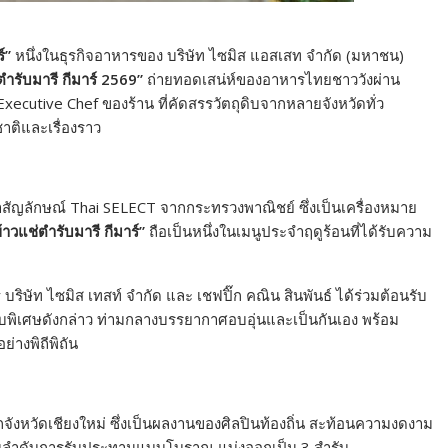
์”
หนึ่งในธุรกิจอาหารของ บริษัท ไซมิส แอสเสท จำกัด (มหาชน)
ตำรับมารี กีมาร์ 2569”
ถ่ายทอดเสน่ห์ของอาหารไทยชาววังผ่าน
xecutive Chef ของร้าน ที่คัดสรรวัตถุดิบจากหลายจังหวัดทั่ว
าติและเรื่องราว
าสัญลักษณ์ Thai SELECT จากกระทรวงพาณิชย์ ซึ่งเป็นเครื่องหมาย
้าวแช่ตำรับมารี กีมาร์”
ถือเป็นหนึ่งในเมนูประจำฤดูร้อนที่ได้รับความ
ิษัท ไซมิส เทสท์ จำกัด และ เชฟปิ๊ก คณิน สินพันธ์ ได้ร่วมต้อนรับ
ำรับพิเศษดังกล่าว ท่ามกลางบรรยากาศอบอุ่นและเป็นกันเอง พร้อม
างพิถีพิถัน
กจังหวัดเชียงใหม่ ซึ่งเป็นผลงานของศิลปินท้องถิ่น สะท้อนความงดงาม
อมลำดับการรับประทานแบบโบราณ แบ่งออกเป็น 3 สำรับ