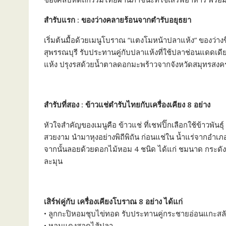
สำรับแรก : ของว่างคลายร้อนจากตำรับอยุธยา
เริ่มต้นมื้อด้วยเมนูโบราณ “แตงโมหน้าปลาแห้ง” ของว่างข
สุพรรณบุรี รับประทานคู่กับปลาแห้งที่ใช้ปลาช่อนแดดเดี
แห้ง ปรุงรสด้วยน้ำตาลดอกมะพร้าวจากจังหวัดสมุทรสง
สำรับที่สอง : ข้าวแช่ตำรับไทยกับเครื่องเคียง 8 อย่าง
หัวใจสำคัญของเมนูคือ ข้าวแช่ ที่เชฟปิ๊กเลือกใช้ข้าวพันธุ์ 
สวยงาม นำมาหุงอย่างพิถีพิถัน ก่อนแช่ใน น้ำแร่จากอำเภ
จากนั้นลอยด้วยดอกไม้หอม 4 ชนิด ได้แก่ ชมนาด กระดั
ละมุน
เสิร์ฟคู่กับ เครื่องเคียงโบราณ 8 อย่าง ได้แก่
• ลูกกะปิหอมชุบไข่ทอด รับประทานคู่กระชายอ่อนแกะส
• หอมแดงสอดไส้ปลา