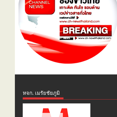
หจก. เมรัยชัยภูมิ