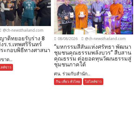
@ch-newsthailand.com
ญาติทยอยรับร่าง 8
08/08/2026
@ch-newsthailand.com
ิงร.ร.เทพศริรินทร์
“มหกรรมสีสันแห่งศรัทธา พัฒนา
ประกอบพิธีทางศาสนา
ชุมชนคุณธรรมพลังบวร” สืบสาน
คุณธรรม ต่อยอดทุนวัฒนธรรมสู่
ขาด...
ชุมชนภาคใต้
ลท์ข่าว
ศน. ร่วมกับสำนัก...
กิน-เที่ยว-ทั่วไทย
ไฮไลท์ข่าว