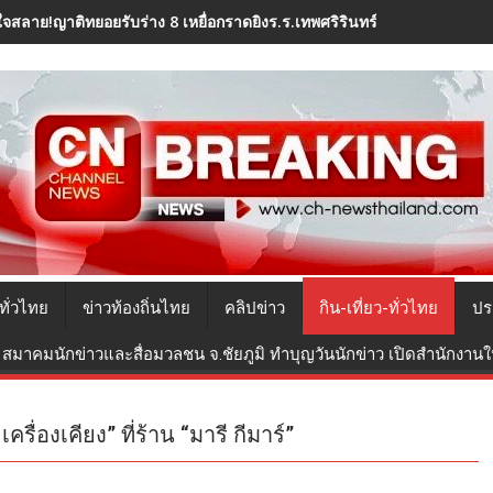
ใจสลาย!ญาติทยอยรับร่าง 8 เหยื่อกราดยิงร.ร.เทพศริรินทร์ นนทบุรี ไปปร
ทั่วไทย
ข่าวท้องถิ่นไทย
คลิปข่าว
กิน-เที่ยว-ทั่วไทย
ปร
สมาคมนักข่าวและสื่อมวลชน จ.ชัยภูมิ ทำบุญวันนักข่าว เปิดสำนักงานใหม
ื่องเคียง” ที่ร้าน “มารี กีมาร์”