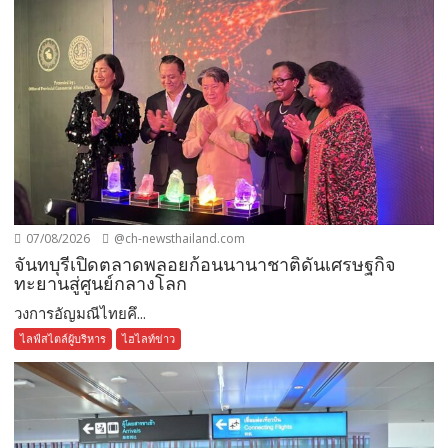
07/08/2026
@ch-newsthailand.com
จันทบุรีเปิดตลาดพลอยก้อนนานาชาติดันเศรษฐกิจ
ทะยานสู่ศูนย์กลางโลก
วงการอัญมณีไทยคึ...
ไลฟ์สไตล์ผู้บริหาร
ไฮไลท์ข่าว