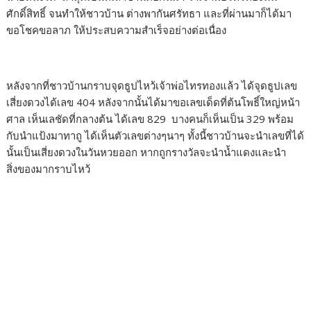
ศักดิ์สิทธิ์ จนทำให้ชาวบ้าน ต่างพากันศรัทธา และที่ผ่านมาก็ได้มา
ขอโชคขอลาภ ให้ประสบความสำเร็จอย่างต่อเนื่อง
หลังจากที่ชาวบ้านกราบจุดธูปไหว้เจ้าพ่อไทรทองแล้ว ได้จุดธูปเลข
เสี่ยงดวงได้เลข 404 หลังจากนั้นได้มาขอเลขเด็ดที่ต้นโพธิ์ใหญ่หน้า
ศาล เห็นเลชัดที่กลางต้น ได้เลข 829 บางคนก็เห็นเป็น 329 พร้อม
กับนำแป้งมาทาถู ได้เห็นตัวเลขต่างๆนาๆ ทั้งนี้ชาวบ้านจะนำเลขที่ได้
นั้นเป็นเสี่ยงดวงในวันหวยออก หากถูกรางวัลจะนำน้ำแดงและนำ
สิ่งของมากราบไหว้