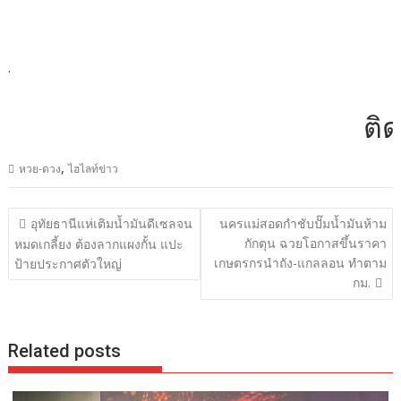
.
ติดต่
,
หวย-ดวง
ไฮไลท์ข่าว
แนะแนว
อุทัยธานีแห่เติมน้ำมันดีเซลจน
นครแม่สอดกำชับปั๊มน้ำมันห้าม
เรื่อง
กักตุน ฉวยโอกาสขึ้นราคา
หมดเกลี้ยง ต้องลากแผงกั้น แปะ
เกษตรกรนำถัง-แกลลอน ทำตาม
ป้ายประกาศตัวใหญ่
กม.
Related posts