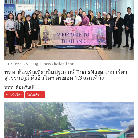
07/08/2026
@ch-newsthailand.com
ททท. ต้อนรับเที่ยวบินปฐมฤกษ์ TransNusa จาการ์ตา-
สุวรรณภูมิ ดึงอินโดฯ ดันยอด 1.3 แสนที่นั่ง
ททท. ต้อนรับเที่...
ข่าวทั่วไทย
ไฮไลท์ข่าว