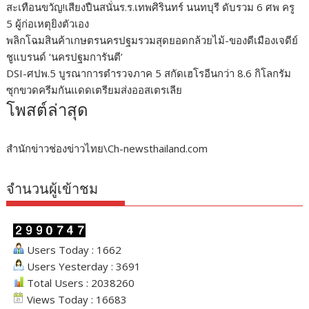
สะเทือนขวัญ!เสียงปืนสนั่นร.ร.เทพศิรินทร์ นนทบุรี ดับรวม 6 ศพ ครู
5 ผู้ก่อเหตุยิงตัวเอง
พลิกโฉมสินค้าเกษตรนครปฐมรวมสุดยอดกล้วยไม้-ของดีเมืองเจดีย์
ชูแบรนด์ ‘นครปฐมการันตี’
DSI-ศปพ.5 บูรณาการตำรวจภาค 5 สกัดเฮโรอีนกว่า 8.6 กิโลกรัม
ซุกขวดครีมกันแดดเตรียมส่งออสเตรเลีย
โพสต์ล่าสุด
สำนักข่าวช่องข่าวไทย\Ch-newsthailand.com
จำนวนผู้เข้าชม
Users Today : 1662
Users Yesterday : 3691
Total Users : 2038260
Views Today : 16683