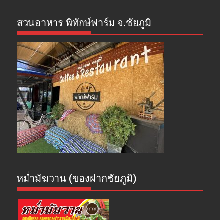
สวนอาหาร พิทักษ์ฟาร์ม จ.ชัยภูมิ
หม่ำมัฆวาน (ของฝากชัยภูมิ)