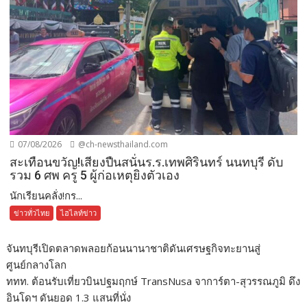
07/08/2026
@ch-newsthailand.com
สะเทือนขวัญ!เสียงปืนสนั่นร.ร.เทพศิรินทร์ นนทบุรี ดับ
รวม 6 ศพ ครู 5 ผู้ก่อเหตุยิงตัวเอง
นักเรียนคลั่ง!กร...
ข่าวทั่วไทย
ไฮไลท์ข่าว
จันทบุรีเปิดตลาดพลอยก้อนนานาชาติดันเศรษฐกิจทะยานสู่
ศูนย์กลางโลก
ททท. ต้อนรับเที่ยวบินปฐมฤกษ์ TransNusa จาการ์ตา-สุวรรณภูมิ ดึง
อินโดฯ ดันยอด 1.3 แสนที่นั่ง