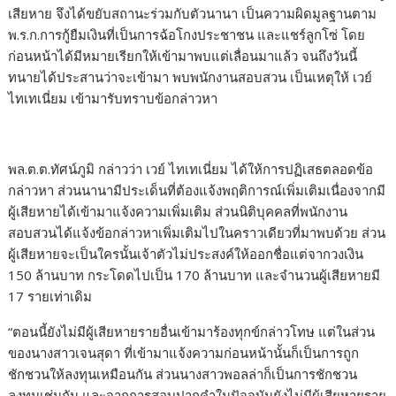
เสียหาย จึงได้ขยับสถานะร่วมกับตัวนานา เป็นความผิดมูลฐานตาม
พ.ร.ก.การกู้ยืมเงินที่เป็นการฉ้อโกงประชาชน และแชร์ลูกโซ่ โดย
ก่อนหน้าได้มีหมายเรียกให้เข้ามาพบแต่เลื่อนมาแล้ว จนถึงวันนี้
ทนายได้ประสานว่าจะเข้ามา พบพนักงานสอบสวน เป็นเหตุให้ เวย์
ไทเทเนี่ยม เข้ามารับทราบข้อกล่าวหา
พล.ต.ต.ทัศน์ภูมิ กล่าวว่า เวย์ ไทเทเนี่ยม ได้ให้การปฏิเสธตลอดข้อ
กล่าวหา ส่วนนานามีประเด็นที่ต้องแจ้งพฤติการณ์เพิ่มเติมเนื่องจากมี
ผู้เสียหายได้เข้ามาแจ้งความเพิ่มเติม ส่วนนิติบุคคลที่พนักงาน
สอบสวนได้แจ้งข้อกล่าวหาเพิ่มเติมไปในคราวเดียวที่มาพบด้วย ส่วน
ผู้เสียหายจะเป็นใครนั้นเจ้าตัวไม่ประสงค์ให้ออกชื่อแต่จากวงเงิน
150 ล้านบาท กระโดดไปเป็น 170 ล้านบาท และจำนวนผู้เสียหายมี
17 รายเท่าเดิม
“ตอนนี้ยังไม่มีผู้เสียหายรายอื่นเข้ามาร้องทุกข์กล่าวโทษ แต่ในส่วน
ของนางสาวเจนสุดา ที่เข้ามาแจ้งความก่อนหน้านั้นก็เป็นการถูก
ชักชวนให้ลงทุนเหมือนกัน ส่วนนางสาวพอลล่าก็เป็นการชักชวน
ลงทุนเช่นกัน และจากการสอบปากคำในปัจจุบันยังไม่มีผู้เสียหายราย