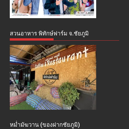
สวนอาหาร พิทักษ์ฟาร์ม จ.ชัยภูมิ
หม่ำมัฆวาน (ของฝากชัยภูมิ)