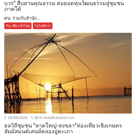
บวร” สืบสานคุณธรรม ต่อยอดทุนวัฒนธรรมสู่ชุมชน
ภาคใต้
ศน. ร่วมกับสำนัก...
กิน-เที่ยว-ทั่วไทย
ไฮไลท์ข่าว
08/08/2026
@ch-newsthailand.com
ยลวิถีชุมชน “หาดใหญ่-สงขลา”ท่องเที่ยวเชิงเกษตร
สัมผัสมนต์เสน่ห์คลองอู่ตะเภา