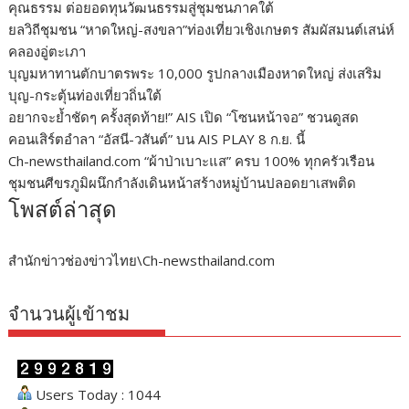
คุณธรรม ต่อยอดทุนวัฒนธรรมสู่ชุมชนภาคใต้
ยลวิถีชุมชน “หาดใหญ่-สงขลา”ท่องเที่ยวเชิงเกษตร สัมผัสมนต์เสน่ห์
คลองอู่ตะเภา
บุญมหาทานตักบาตรพระ 10,000 รูปกลางเมืองหาดใหญ่ ส่งเสริม
บุญ-กระตุ้นท่องเที่ยวถิ่นใต้
อยากจะย้ำชัดๆ ครั้งสุดท้าย!” AIS เปิด “โซนหน้าจอ” ชวนดูสด
คอนเสิร์ตอำลา “อัสนี-วสันต์” บน AIS PLAY 8 ก.ย. นี้
Ch-newsthailand.com “ผ้าป่าเบาะแส” ครบ 100% ทุกครัวเรือน
ชุมชนศีขรภูมิผนึกกำลังเดินหน้าสร้างหมู่บ้านปลอดยาเสพติด
โพสต์ล่าสุด
สำนักข่าวช่องข่าวไทย\Ch-newsthailand.com
จำนวนผู้เข้าชม
Users Today : 1044