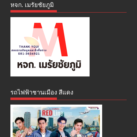
หจก. เมรัยชัยภูมิ
รถไฟฟ้าชานเมือง สีแดง