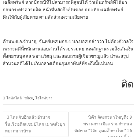
เฉลี่ยทรัพย์ หากมีกรณีที่ไม่สามารถพิสูจน์ได้ ว่าเป็นทรัพย์ที่ได้มา
ก่อนกระทำความผิด หน้าที่หลักจึงเป็นของ ปปง.ที่จะเฉลี่ยทรัพย์
คืนให้กับผู้เสียหาย ตามสัดส่วนความเสียหาย
ด้านพ.ต.อ.จำนาญ จันทร์เทศ ผกก.4 บก.ปอศ.กล่าวว่า ไม่ต้องกังวลใจ
เพราะคดีนี้พนักงานสอบสวนได้รวบรวมพยานหลักฐานรวมถึงเส้นเงิน
ทั้งพยานบุคคล พยานวัตถุ และสอบถามผู้เชี่ยวชาญแล้ว น่าจะสรุป
สำนวนคดีได้ไม่เกินกลางเดือนกุมภาพันธ์ที่จะถึงนี้แน่นอน
ติดต่อ
,
ไลฟ์สไตล์ Police
ไฮไลท์ข่าว
แนะแนว
โดนจับอีกแล้ว‘อำนาจ
นิด้า จัดเสวนาใหญ่ดึง 9
เรื่อง
พรรคการเมือง ร่วมกำหนด
รื่นเริง’อดีตแชมป์โลก เมาคลั่งบุก
ทิศทาง “วิจัย-อุดมศึกษาไทย” 26
ทุบรถชาวบ้าน