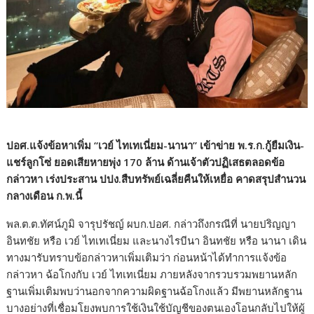
ปอศ.แจ้งข้อหาเพิ่ม “เวย์ ไทเทเนี่ยม-นานา” เข้าข่าย พ.ร.ก.กู้ยืมเงิน-
แชร์ลูกโซ่ ยอดเสียหายพุ่ง 170 ล้าน ด้านเจ้าตัวปฏิเสธตลอดข้อ
กล่าวหา เร่งประสาน ปปง.สืบทรัพย์เฉลี่ยคืนให้เหยื่อ คาดสรุปสำนวน
กลางเดือน ก.พ.นี้
พล.ต.ต.ทัศน์ภูมิ จารุปรัชญ์ ผบก.ปอศ. กล่าวถึงกรณีที่ นายปริญญา
อินทชัย หรือ เวย์ ไทเทเนี่ยม และนางไรบีนา อินทชัย หรือ นานา เดิน
ทางมารับทราบข้อกล่าวหาเพิ่มเติมว่า ก่อนหน้าได้ทำการแจ้งข้อ
กล่าวหา ฉ้อโกงกับ เวย์ ไทเทเนี่ยม ภายหลังจากรวบรวมพยานหลัก
ฐานเพิ่มเติมพบว่านอกจากความผิดฐานฉ้อโกงแล้ว มีพยานหลักฐาน
บางอย่างที่เชื่อมโยงพบการใช้เงินใช้บัญชีของตนเองโอนกลับไปให้ผู้