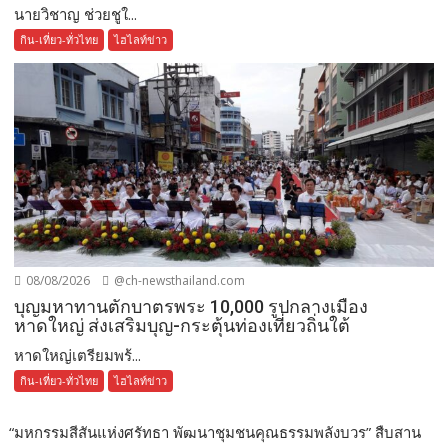
นายวิชาญ ช่วยชูใ...
กิน-เที่ยว-ทั่วไทย
ไฮไลท์ข่าว
08/08/2026
@ch-newsthailand.com
บุญมหาทานตักบาตรพระ 10,000 รูปกลางเมือง
หาดใหญ่ ส่งเสริมบุญ-กระตุ้นท่องเที่ยวถิ่นใต้
หาดใหญ่เตรียมพร้...
กิน-เที่ยว-ทั่วไทย
ไฮไลท์ข่าว
“มหกรรมสีสันแห่งศรัทธา พัฒนาชุมชนคุณธรรมพลังบวร” สืบสาน