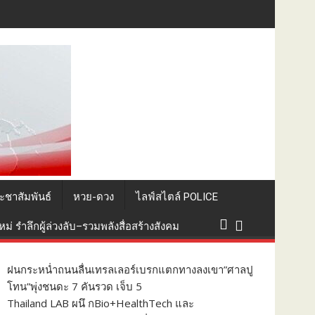
นวิทยาศาสตร์สุขภาพยกระดับไทยสู่ศูนย์กลางอาเซียน
ะชาสัมพันธ์
หวย-ดวง
ไลฟ์สไตล์ POLICE
่ รำลึกผู้ล่วงลับ–รวมพลังสื่อสร้างสังคม
ฝนกระหน่ำถนนลื่นเทรลเลอร์เบรกแตกทางลงเขา”ศาลปู
โทน”พุ่งชนดะ 7 คันรวด เจ็บ 5
Thailand LAB ผนึ กBio+HealthTech และ