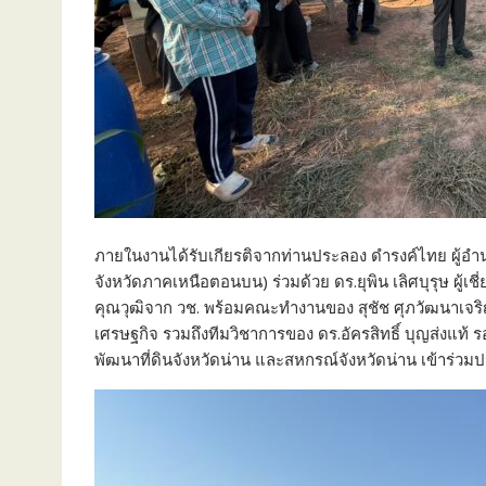
ภายในงานได้รับเกียรติจากท่านประลอง ดำรงค์ไทย ผู
จังหวัดภาคเหนือตอนบน) ร่วมด้วย ดร.ยุพิน เลิศบุรุษ ผู้
คุณวุฒิจาก วช. พร้อมคณะทำงานของ สุชัช ศุภวัฒนาเจร
เศรษฐกิจ รวมถึงทีมวิชาการของ ดร.อัครสิทธิ์ บุญส่งแท
พัฒนาที่ดินจังหวัดน่าน และสหกรณ์จังหวัดน่าน เข้าร่วม