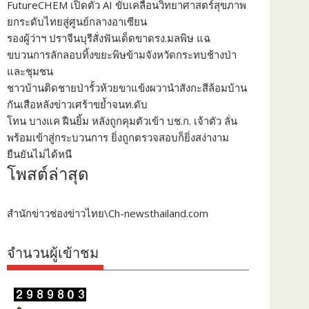
FutureCHEM เปิดตัว AI ขับเคลื่อนวิทยาศาสตร์สุขภาพ
ยกระดับไทยสู่ศูนย์กลางอาเซียน
รองผู้ว่าฯ ปราจีนบุรีสั่งฟันเด็ดขาดรง.มลพิษ แฉ
ขบวนการลักลอบทิ้งขยะพิษข้ามจังหวัดกระทบช้างป่า
และชุมชน
ชาวบ้านติดชายป่ารั้วห้วยขาแข้งผวานำสังกะสีล้อมบ้าน
กันเสือหลังข่าวเศร้าขย้ำจนท.ดับ
โทน บางแค ฝืนยิ้ม หลังถูกคุมตัวเข้า บช.ก. เจ้าตัว ลั่น
พร้อมเข้าสู่กระบวนการ ยิ่งถูกตรวจสอบก็ยิ่งสง่างาม
ยืนยันไม่ได้หนี
โพสต์ล่าสุด
สำนักข่าวช่องข่าวไทย\Ch-newsthailand.com
จำนวนผู้เข้าชม