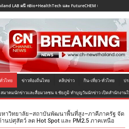
iland LAB ผนึ กBio+HealthTech และ FutureCHEM เปิดตัว AI ขับเคลื่อ
ทั่วไทย
ข่าวท้องถิ่นไทย
คลิปข่าว
กิน-เที่ยว-ทั่วไทย
ปร
สมาคมนักข่าวและสื่อมวลชน จ.ชัยภูมิ ทำบุญวันนักข่าว เปิดสำนักงานใหม
มหาวิทยาลัย–สถาบันพัฒนาพื้นที่สูง–ภาคีภาครัฐ จัด
านปศุสัตว์ ลด Hot Spot และ PM2.5 ภาคเหนือ