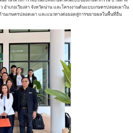
น้ำปั้ว อำเภอเวียงสา จังหวัดน่าน และโครงงานต้นแบบเกษตรปลอดเผาใน
นด้านเกษตรปลอดเผา และแนวทางต่อยอดสู่การขยายผลในพื้นที่อื่น