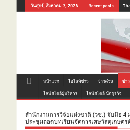
Skip
Tha
วันศุกร์, สิงหาคม 7, 2026
Recent posts
to
content
หน้าแรก
ไฮไลท์ข่าว
ข่าวด่วน
ข่าว
ไลฟ์สไตล์ผู้บริหาร
ไลฟ์สไตล์ นักธุรกิจ
สำนักงานการวิจัยแห่งชาติ (วช.) จับมือ 4 
ประชุมถอดบทเรียนจัดการเศษวัสดุเกษตรด้