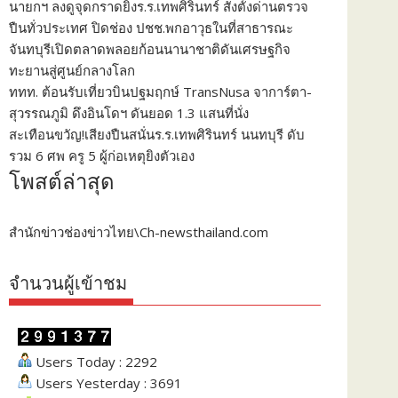
นายกฯ ลงดูจุดกราดยิงร.ร.เทพศิรินทร์ สั่งตั้งด่านตรวจ
ปืนทั่วประเทศ ปิดช่อง ปชช.พกอาวุธในที่สาธารณะ
จันทบุรีเปิดตลาดพลอยก้อนนานาชาติดันเศรษฐกิจ
ทะยานสู่ศูนย์กลางโลก
ททท. ต้อนรับเที่ยวบินปฐมฤกษ์ TransNusa จาการ์ตา-
สุวรรณภูมิ ดึงอินโดฯ ดันยอด 1.3 แสนที่นั่ง
สะเทือนขวัญ!เสียงปืนสนั่นร.ร.เทพศิรินทร์ นนทบุรี ดับ
รวม 6 ศพ ครู 5 ผู้ก่อเหตุยิงตัวเอง
โพสต์ล่าสุด
สำนักข่าวช่องข่าวไทย\Ch-newsthailand.com
จำนวนผู้เข้าชม
Users Today : 2292
Users Yesterday : 3691