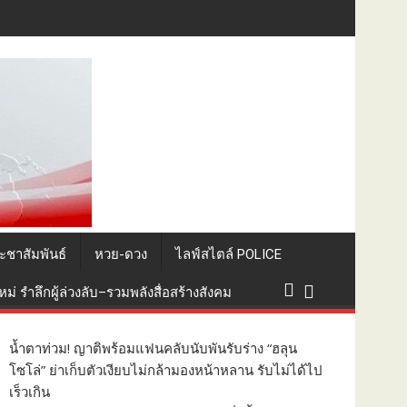
ง ปชช.พกอาวุธในที่สาธารณะ
ะชาสัมพันธ์
หวย-ดวง
ไลฟ์สไตล์ POLICE
่ รำลึกผู้ล่วงลับ–รวมพลังสื่อสร้างสังคม
น้ำตาท่วม! ญาติพร้อมแฟนคลับนับพันรับร่าง “ฮลุน
โซโล่” ย่าเก็บตัวเงียบไม่กล้ามองหน้าหลาน รับไม่ได้ไป
เร็วเกิน