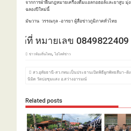
จากการฝ่าฝืนกฎหมายเครื่องดื่มแอลกอฮอล์และยาสูบ มุ่
ฉลองปีใหม่นี้
มัฆวาน วรรณกุล -อารยา ผู้สื่อข่าวภูมิภาคทั่วไทย
้ที่ หมายเลข 0849822409
,
ข่าวท้องถิ่นไทย
ไฮไลท์ข่าว
แนะแนว
สว.อุทัยธานี-สว.กทม.เป็นประธานเปิดพิธีผูกพัทธสีมา–ฝัง
เรื่อง
นิมิต วัดบ่อชุมแสง อ.สว่างอารมณ์
Related posts