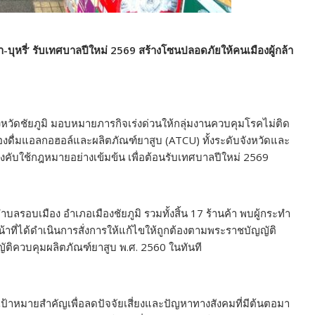
หล้า-บุหรี่’ รับเทศบาลปีใหม่ 2569 สร้างโซนปลอดภัยให้คนเมืองผู้กล้า
วัดชัยภูมิ มอบหมายภารกิจเร่งด่วนให้กลุ่มงานควบคุมโรคไม่ติด
องดื่มแอลกอฮอล์และผลิตภัณฑ์ยาสูบ (ATCU) ทั้งระดับจังหวัดและ
ังคับใช้กฎหมายอย่างเข้มข้น เพื่อต้อนรับเทศบาลปีใหม่ 2569
อบเมือง อำเภอเมืองชัยภูมิ รวมทั้งสิ้น 17 ร้านค้า พบผู้กระทำ
้าที่ได้ดำเนินการสั่งการให้แก้ไขให้ถูกต้องตามพระราชบัญญัติ
ัติควบคุมผลิตภัณฑ์ยาสูบ พ.ศ. 2560 ในทันที
เป้าหมายสำคัญเพื่อลดปัจจัยเสี่ยงและปัญหาทางสังคมที่มีต้นตอมา