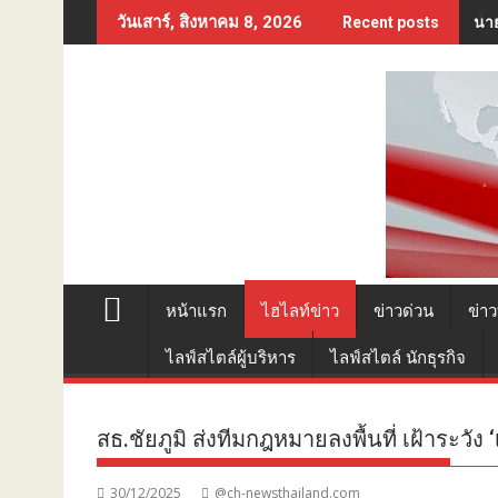
Skip
นาย
วันเสาร์, สิงหาคม 8, 2026
Recent posts
to
content
หน้าแรก
ไฮไลท์ข่าว
ข่าวด่วน
ข่าว
ไลฟ์สไตล์ผู้บริหาร
ไลฟ์สไตล์ นักธุรกิจ
สธ.ชัยภูมิ ส่งทีมกฎหมายลงพื้นที่ เฝ้าระวัง ‘
30/12/2025
@ch-newsthailand.com