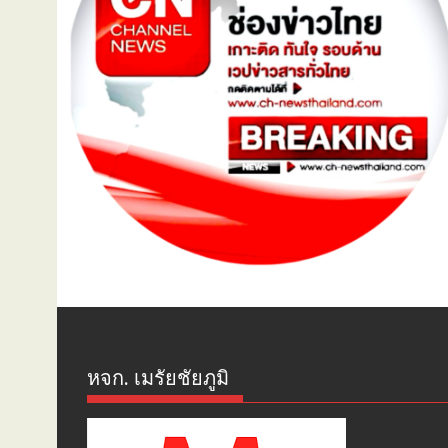
หจก. เมรัยชัยภูมิ