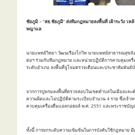
ชัยภูมิ – “สธ.ชัยภูมิ” ส่งทีมกฎหมายลงพื้นที่ เฝ้าระวัง ‘เ
พญาแล
นายแพทย์วิทยา วัฒนเรืองโกวิท นายแพทย์สาธารณสุขจังห
ต่อฯ ร่วมกับทีมกฎหมาย และหน่วยปฏิบัติการควบคุมเครื่
ระดับอำเภอ ลงพื้นที่จู่โจมตรวจเตือนและประชาสัมพันธ์บ
จากการปูพรมลงพื้นที่ตรวจสอบในเขตตำบลในเมืองและตำบลร
ความผิดและไม่ปฏิบัติตามระเบียบจำนวน 4 ราย ซึ่งเจ้าหน
ควบคุมเครื่องดื่มแอลกอฮอล์ พ.ศ. 2551 และพระราชบัญญ
ทั้งนี้ การยกระดับความเข้มข้นในการบังคับใช้กฎหมาย มี