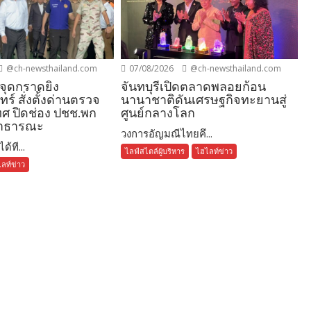
@ch-newsthailand.com
07/08/2026
@ch-newsthailand.com
จุดกราดยิง
จันทบุรีเปิดตลาดพลอยก้อน
ทร์ สั่งตั้งด่านตรวจ
นานาชาติดันเศรษฐกิจทะยานสู่
ทศ ปิดช่อง ปชช.พก
ศูนย์กลางโลก
สาธารณะ
วงการอัญมณีไทยคึ...
้ที...
ไลฟ์สไตล์ผู้บริหาร
ไฮไลท์ข่าว
ลท์ข่าว