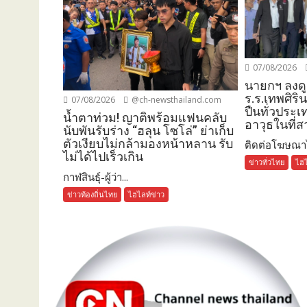
07/08/2026
นายกฯ ลงดู
ร.ร.เทพศิริน
07/08/2026
@ch-newsthailand.com
ปืนทั่วประเ
น้ำตาท่วม! ญาติพร้อมแฟนคลับ
อาวุธในที่
นับพันรับร่าง “ฮลุน โซโล่” ย่าเก็บ
ตัวเงียบไม่กล้ามองหน้าหลาน รับ
ติดต่อโฆษณาได
ไม่ได้ไปเร็วเกิน
ข่าวทั่วไทย
ไฮไ
กาฬสินธุ์-ผู้ว่า...
ข่าวท้องถิ่นไทย
ไฮไลท์ข่าว