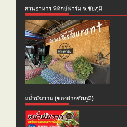
สวนอาหาร พิทักษ์ฟาร์ม จ.ชัยภูมิ
หม่ำมัฆวาน (ของฝากชัยภูมิ)