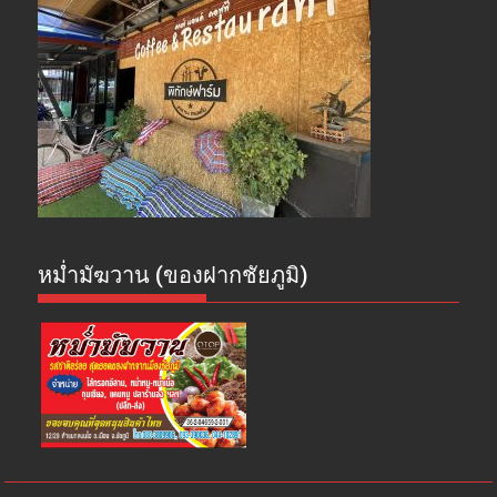
หม่ำมัฆวาน (ของฝากชัยภูมิ)