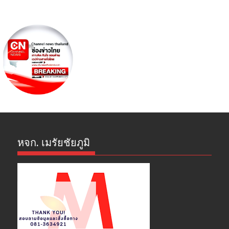
หจก. เมรัยชัยภูมิ