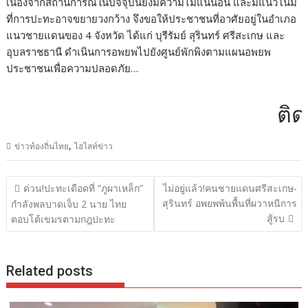
เนื่องจากสถานการณ์ในปัจจุบันยังมีความไม่แน่นอน และมีแนวโน้ม
ที่การปะทะอาจขยายวงกว้าง จึงขอให้ประชาชนที่อาศัยอยู่ในอำเภอ
แนวชายแดนของ 4 จังหวัด ได้แก่ บุรีรัมย์ สุรินทร์ ศรีสะเกษ และ
อุบลราชธานี ดำเนินการอพยพไปยังศูนย์พักพิงตามแผนอพยพ
ประชาชนเพื่อความปลอดภัย…
ติดต่
,
ข่าวท้องถิ่นไทย
ไฮไลท์ข่าว
แนะแนว
ด่วน!ปะทะเดือดที่ “ภูผาเหล็ก”
ไม่อยู่แล้ว!คนชายแดนศรีสะเกษ-
เรื่อง
สุรินทร์ อพยพพ้นพื้นที่ผวาหนีการ
กำลังพลบาดเจ็บ 2 นาย ไทย
สู้รบ
ตอบโต้เขมรตามกฎปะทะ
Related posts