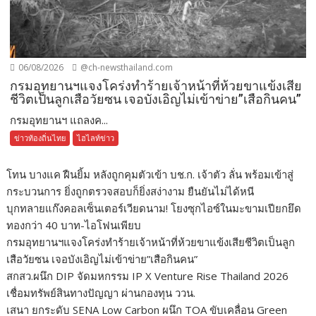
06/08/2026
@ch-newsthailand.com
กรมอุทยานฯแจงโคร่งทำร้ายเจ้าหน้าที่ห้วยขาแข้งเสีย
ชีวิตเป็นลูกเสือวัยซน เจอบังเอิญไม่เข้าข่าย”เสือกินคน”
กรมอุทยานฯ แถลงค...
ข่าวท้องถิ่นไทย
ไฮไลท์ข่าว
โทน บางแค ฝืนยิ้ม หลังถูกคุมตัวเข้า บช.ก. เจ้าตัว ลั่น พร้อมเข้าสู่
กระบวนการ ยิ่งถูกตรวจสอบก็ยิ่งสง่างาม ยืนยันไม่ได้หนี
บุกทลายแก๊งคอลเซ็นเตอร์เวียดนาม! โยงซุกไอซ์ในมะขามเปียกยึด
ทองกว่า 40 บาท-ไอโฟนเพียบ
กรมอุทยานฯแจงโคร่งทำร้ายเจ้าหน้าที่ห้วยขาแข้งเสียชีวิตเป็นลูก
เสือวัยซน เจอบังเอิญไม่เข้าข่าย”เสือกินคน”
สกสว.ผนึก DIP จัดมหกรรม IP X Venture Rise Thailand 2026
เชื่อมทรัพย์สินทางปัญญา ผ่านกองทุน ววน.
เสนา ยกระดับ SENA Low Carbon ผนึก TOA ขับเคลื่อน Green