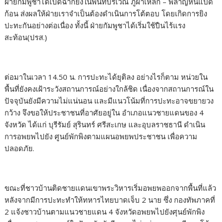
ฝ่ายกัมพูชาได้เปิดฉากยิงในพื้นที่บริเวณ ภูผาเหล็ก – พลาญหินแปด
ก้อน ส่งผลให้ฝ่ายเราจำเป็นต้องดำเนินการโต้ตอบ โดยเกิดการยิง
ปะทะกันอย่างต่อเนื่อง ทั้งนี้ ฝ่ายกัมพูชาได้เริ่มใช้ปืนไร้แรง
สะท้อน(ปรส.)
ต่อมาในเวลา 14.50 น. การปะทะได้ยุติลง อย่างไรก็ตาม หน่วยใน
พื้นที่ยังคงเฝ้าระวังสถานการณ์อย่างใกล้ชิด เนื่องจากสถานการณ์ใน
ปัจจุบันยังมีความไม่แน่นอน และมีแนวโน้มที่การปะทะอาจขยายวง
กว้าง จึงขอให้ประชาชนที่อาศัยอยู่ใน อำเภอแนวชายแดนของ 4
จังหวัด ได้แก่ บุรีรัมย์ สุรินทร์ ศรีสะเกษ และอุบลราชธานี ดำเนิน
การอพยพไปยัง ศูนย์พักพิงตามแผนอพยพประชาชน เพื่อความ
ปลอดภัย.
ขณะที่ชาวบ้านติดชายเเดนเขาพระวิหารเริ่มอพยพออกจากพื้นที่แล้ว
หลังจากมีการปะทะทำให้ทหารไทยบาดเจ็บ 2 นาย ซึ่ง กองทัพภาคที่
2 แจ้งชาวบ้านตามแนวชายแดน 4 จังหวัดอพยพไปยังศุนย์พักพิง