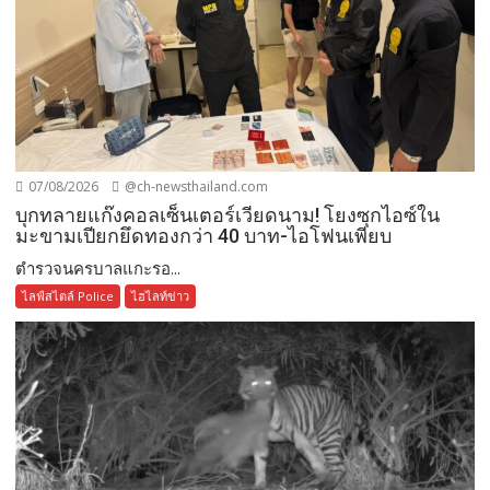
07/08/2026
@ch-newsthailand.com
บุกทลายแก๊งคอลเซ็นเตอร์เวียดนาม! โยงซุกไอซ์ใน
มะขามเปียกยึดทองกว่า 40 บาท-ไอโฟนเพียบ
ตำรวจนครบาลแกะรอ...
ไลฟ์สไตล์ Police
ไฮไลท์ข่าว