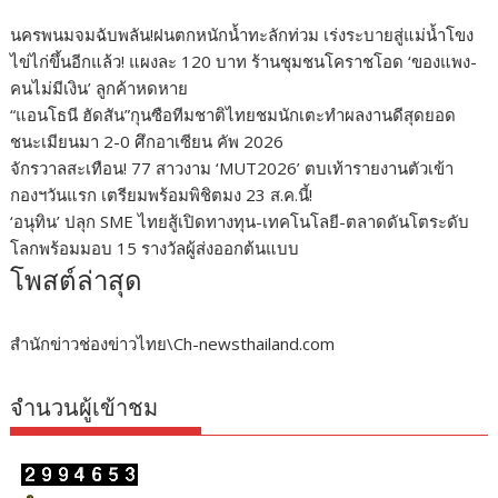
นครพนมจมฉับพลัน!ฝนตกหนักน้ำทะลักท่วม เร่งระบายสู่แม่น้ำโขง
ไข่ไก่ขึ้นอีกแล้ว! แผงละ 120 บาท ร้านชุมชนโคราชโอด ‘ของแพง-
คนไม่มีเงิน’ ลูกค้าหดหาย
“แอนโธนี ฮัดสัน”กุนซือทีมชาติไทยชมนักเตะทำผลงานดีสุดยอด
ชนะเมียนมา 2-0 ศึกอาเซียน คัพ 2026
จักรวาลสะเทือน! 77 สาวงาม ‘MUT2026’ ตบเท้ารายงานตัวเข้า
กองฯวันแรก เตรียมพร้อมพิชิตมง 23 ส.ค.นี้!
‘อนุทิน’ ปลุก SME ไทยสู้เปิดทางทุน-เทคโนโลยี-ตลาดดันโตระดับ
โลกพร้อมมอบ 15 รางวัลผู้ส่งออกต้นแบบ
โพสต์ล่าสุด
สำนักข่าวช่องข่าวไทย\Ch-newsthailand.com
จำนวนผู้เข้าชม