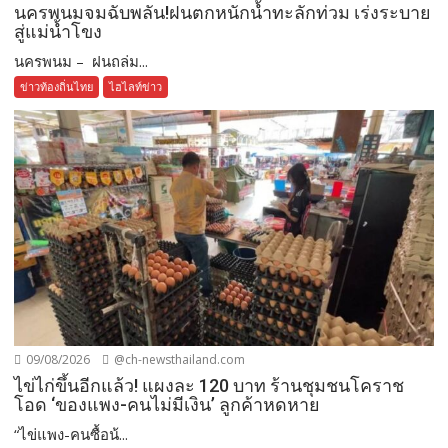
นครพนมจมฉับพลัน!ฝนตกหนักน้ำทะลักท่วม เร่งระบาย
สู่แม่น้ำโขง
นครพนม – ฝนถล่ม...
ข่าวท้องถิ่นไทย
ไฮไลท์ข่าว
09/08/2026
@ch-newsthailand.com
ไข่ไก่ขึ้นอีกแล้ว! แผงละ 120 บาท ร้านชุมชนโคราช
โอด ‘ของแพง-คนไม่มีเงิน’ ลูกค้าหดหาย
“ไข่แพง-คนซื้อน้...