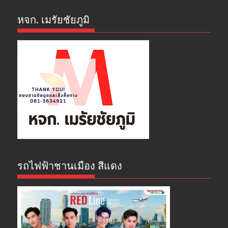
หจก. เมรัยชัยภูมิ
รถไฟฟ้าชานเมือง สีแดง