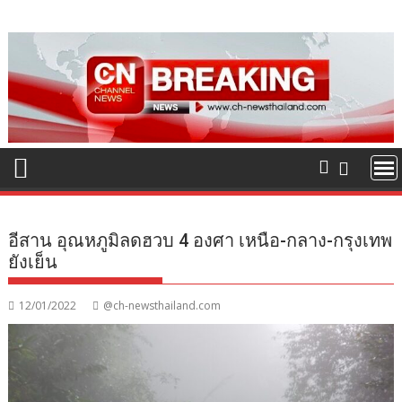
Skip
to
content
อีสาน อุณหภูมิลดฮวบ 4 องศา เหนือ-กลาง-กรุงเทพ
ยังเย็น
12/01/2022
@ch-newsthailand.com