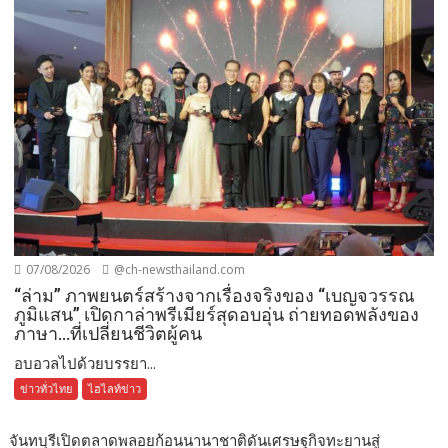
07/08/2026
@ch-newsthailand.com
“ล่าม” ภาพยนตร์สร้างจากเรื่องจริงของ “เบญจวรรณ
ภูมิแสน” เปิดกาล่าพรีเมียร์สุดอบอุ่น ถ่ายทอดพลังของ
ภาษา…ที่เปลี่ยนชีวิตผู้คน
อบอวลไปด้วยบรรยา...
ข่าวทั่วไทย
ไฮไลท์ข่าว
จันทบุรีเปิดตลาดพลอยก้อนนานาชาติดันเศรษฐกิจทะยานสู่