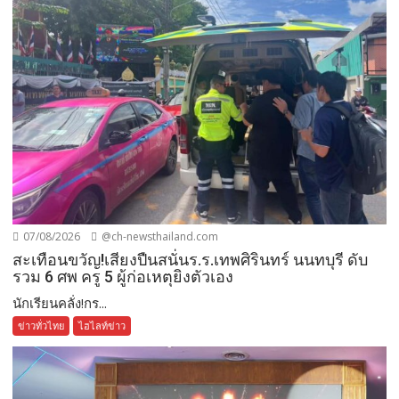
07/08/2026
@ch-newsthailand.com
สะเทือนขวัญ!เสียงปืนสนั่นร.ร.เทพศิรินทร์ นนทบุรี ดับ
รวม 6 ศพ ครู 5 ผู้ก่อเหตุยิงตัวเอง
นักเรียนคลั่ง!กร...
ข่าวทั่วไทย
ไฮไลท์ข่าว