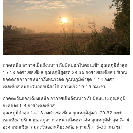
ภาคเหนือ อากาศเย็นถึงหนาว กับมีหมอกในตอนเช้า อุณหภูมิต่ำสุด
15-18 องศาเซลเซียส อุณหภูมิสูงสุด 29-36 องศาเซลเซียส บริเวณ
ยอดดอยอากาศหนาวถึงหนาวจัด อุณหภูมิต่ำสุด 4-14 องศา
เซลเซียส ลมตะวันออกเฉียงใต้ ความเร็ว 10-15 กม./ชม.
ภาคตะวันออกเฉียงเหนือ อากาศเย็นถึงหนาว กับมีลมแรง อุณหภูมิ
จะลดลง 1-4 องศาเซลเซียส
อุณหภูมิต่ำสุด 14-18 องศาเซลเซียส อุณหภูมิสูงสุด 29-32 องศา
เซลเซียส บริเวณยอดภูอากาศหนาวถึงหนาวจัด อุณหภูมิต่ำสุด 7-14
องศาเซลเซียส ลมตะวันออกเฉียงเหนือ ความเร็ว 15-30 กม./ชม.