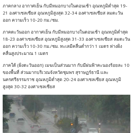
ภาคกลาง อากาศเย็น กับมีหมอกบางในตอนเช้า อุณหภูมิต่ำสุด 19-
21 องศาเซลเซียส อุณหภูมิสูงสุด 32-34 องศาเซลเซียส ลมตะวัน
ออก ความเร็ว 10-20 กม./ชม.
ภาคตะวันออก อากาศเย็น กับมีหมอกบางในตอนเช้า อุณหภูมิต่ำสุด
18-23 องศาเซลเซียส อุณหภูมิสูงสุด 31-33 องศาเซลเซียส ลมตะวัน
ออก ความเร็ว 10-30 กม./ชม. ทะเลมีคลื่นต่ำกว่า 1 เมตร ห่างฝั่ง
คลื่นสูงประมาณ 1 เมตร
ภาคใต้ (ฝั่งตะวันออก) เมฆเป็นส่วนมาก กับมีฝนฟ้าคะนองร้อยละ 10
ของพื้นที่ ส่วนมากบริเวณจังหวัดชุมพร สุราษฏร์ธานี และ
นครศรีธรรมราช อุณหภูมิต่ำสุด 20-24 องศาเซลเซียส อุณหภูมิ
สูงสุด 30-32 องศาเซลเซียส