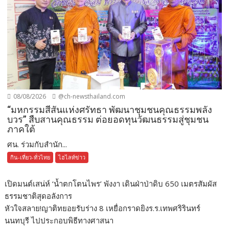
08/08/2026
@ch-newsthailand.com
“มหกรรมสีสันแห่งศรัทธา พัฒนาชุมชนคุณธรรมพลัง
บวร” สืบสานคุณธรรม ต่อยอดทุนวัฒนธรรมสู่ชุมชน
ภาคใต้
ศน. ร่วมกับสำนัก...
กิน-เที่ยว-ทั่วไทย
ไฮไลท์ข่าว
เปิดมนต์เสน่ห์ ‘น้ำตกโตนไพร’ พังงา เดินฝ่าป่าดิบ 650 เมตรสัมผัส
ธรรมชาติสุดอลังการ
หัวใจสลาย!ญาติทยอยรับร่าง 8 เหยื่อกราดยิงร.ร.เทพศริรินทร์
นนทบุรี ไปประกอบพิธีทางศาสนา