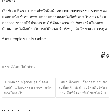
เยอรมนี
เร็กซ์เฮป ฮิดา ประธานสำนักพิมพ์ Fan Noli Publishing House ของ
แอลเบเนีย ชื่นชมความหลากหลายของหนังสือจีนภายในงาน พร้อม
กล่าวว่า “หลายปีที่ผ่านมา ฉันได้ศึกษาความสำเร็จของจีนในหลาย
ด้านผ่านหนังสือเกี่ยวกับประวัติศาสตร์ ปรัชญา จิตวิทยาและการทูต”
ที่มา People’s Daily Online
ติดต่
,
ข่าวทั่วไทย
ไฮไลท์ข่าว
แนะแนว
พิพิธภัณฑ์อู่ชวน จุดเช็คอิน
แม่นก-น้องแพน ร้องกองปราบขอ
เรื่อง
เปลี่ยนตัว พงส. เร่งรัดคดีปริศนา
ใหม่ด้านวัฒนธรรม-การท่องเที่ยว
การเสียชีวิตจากพิษไซยาไนด์
มองโกเลียใน