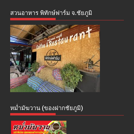
สวนอาหาร พิทักษ์ฟาร์ม จ.ชัยภูมิ
หม่ำมัฆวาน (ของฝากชัยภูมิ)