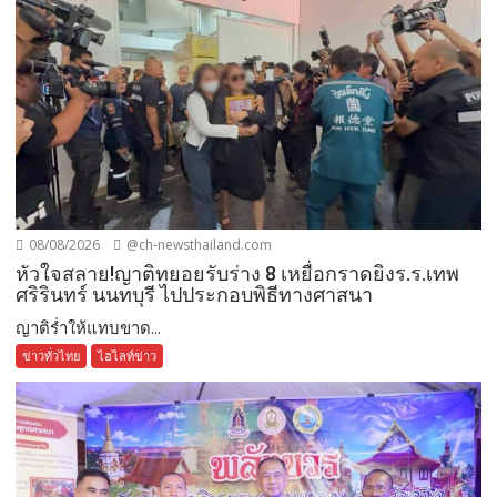
08/08/2026
@ch-newsthailand.com
หัวใจสลาย!ญาติทยอยรับร่าง 8 เหยื่อกราดยิงร.ร.เทพ
ศริรินทร์ นนทบุรี ไปประกอบพิธีทางศาสนา
ญาติร่ำให้แทบขาด...
ข่าวทั่วไทย
ไฮไลท์ข่าว