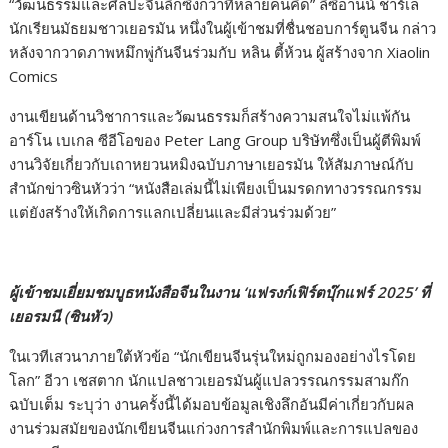
“วัฒนธรรมและศิลปะจีนลึกซึ้งกว่าที่หลายคนคิด” ลิซิอานน์ ชาร์เล
นักเรียนมัธยมชาวเยอรมัน หนึ่งในผู้เข้าชมที่ชื่นชอบการ์ตูนจีน กล่าว
หลังจากวาดภาพหมึกพู่กันจีนร่วมกับ หลิน ตี้ห้วน ผู้สร้างจาก Xiaolin
Comics
งานเขียนด้านวิชาการและวัฒนธรรมก็สร้างความสนใจไม่แพ้กัน
อาร์โน เบเกล ซีอีโอของ Peter Lang Group บริษัทซึ่งเป็นผู้ตีพิมพ์
งานวิจัยเกี่ยวกับเถาหยวนหมิงฉบับภาษาเยอรมัน ให้สัมภาษณ์กับ
สำนักข่าวซินหัวว่า “หนังสือเล่มนี้ไม่เพียงเป็นมรดกทางวรรณกรรม
แต่ยังสร้างให้เกิดการแลกเปลี่ยนและมีส่วนร่วมด้วย”
ผู้เข้าชมเยี่ยมชมบูธหนังสือจีนในงาน ‘แฟรงก์เฟิร์ตบุ๊กแฟร์ 2025’ ที่
เยอรมนี (ซินหัว)
ในเวทีเสวนาภายใต้หัวข้อ “นักเขียนจีนรุ่นใหม่ถูกมองอย่างไรโดย
โลก” อีวา เชสตาก นักแปลชาวเยอรมันผู้แปลวรรณกรรมสามก๊ก
ฉบับเต็ม ระบุว่า งานครั้งนี้ได้มอบข้อมูลเชิงลึกอันมีค่าเกี่ยวกับผล
งานร่วมสมัยของนักเขียนจีนแก่วงการสำนักพิมพ์และการแปลของ