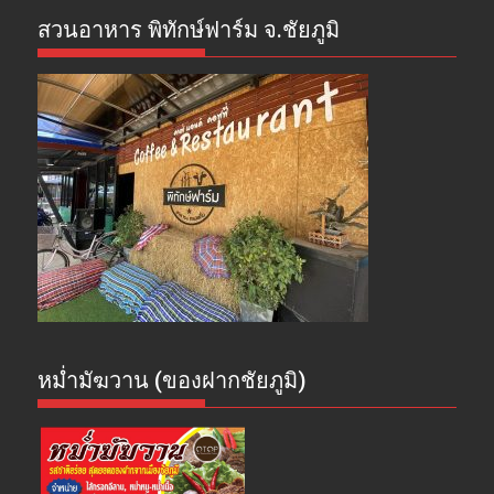
สวนอาหาร พิทักษ์ฟาร์ม จ.ชัยภูมิ
หม่ำมัฆวาน (ของฝากชัยภูมิ)