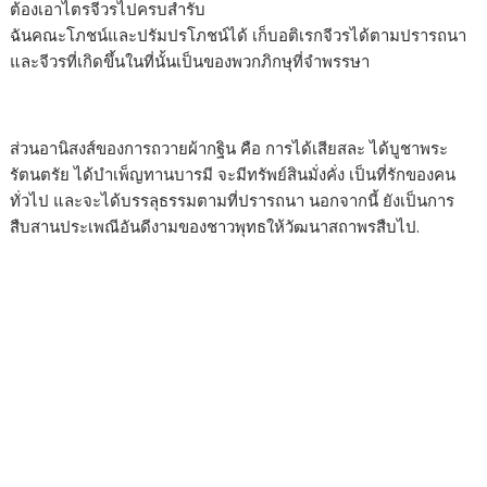
ต้องเอาไตรจีวรไปครบสำรับ
ฉันคณะโภชน์และปรัมปรโภชน์ได้ เก็บอติเรกจีวรได้ตามปรารถนา
และจีวรที่เกิดขึ้นในที่นั้นเป็นของพวกภิกษุที่จำพรรษา
ส่วนอานิสงส์ของการถวายผ้ากฐิน คือ การได้เสียสละ ได้บูชาพระ
รัตนตรัย ได้บำเพ็ญทานบารมี จะมีทรัพย์สินมั่งคั่ง เป็นที่รักของคน
ทั่วไป และจะได้บรรลุธรรมตามที่ปรารถนา นอกจากนี้ ยังเป็นการ
สืบสานประเพณีอันดีงามของชาวพุทธให้วัฒนาสถาพรสืบไป.