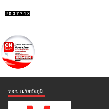
หจก. เมรัยชัยภูมิ