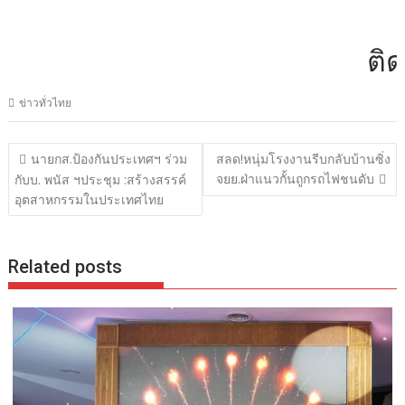
ติดต่
ข่าวทั่วไทย
แนะแนว
นายกส.ป้องกันประเทศฯ ร่วม
สลด!หนุ่มโรงงานรีบกลับบ้านซิ่ง
เรื่อง
จยย.ฝ่าแนวกั้นถูกรถไฟชนดับ
กับบ. พนัส ฯประชุม :สร้างสรรค์
อุตสาหกรรมในประเทศไทย
Related posts