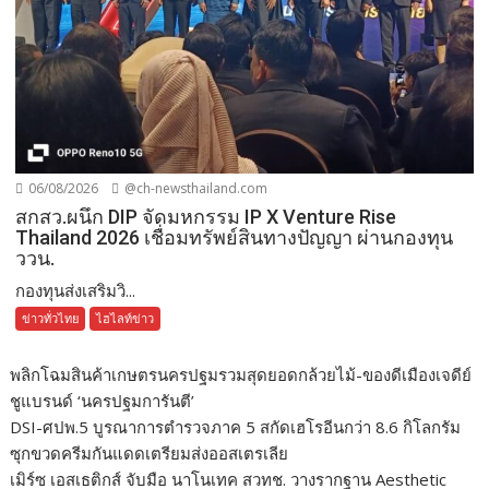
06/08/2026
@ch-newsthailand.com
สกสว.ผนึก DIP จัดมหกรรม IP X Venture Rise
Thailand 2026 เชื่อมทรัพย์สินทางปัญญา ผ่านกองทุน
ววน.
กองทุนส่งเสริมวิ...
ข่าวทั่วไทย
ไฮไลท์ข่าว
พลิกโฉมสินค้าเกษตรนครปฐมรวมสุดยอดกล้วยไม้-ของดีเมืองเจดีย์
ชูแบรนด์ ‘นครปฐมการันตี’
DSI-ศปพ.5 บูรณาการตำรวจภาค 5 สกัดเฮโรอีนกว่า 8.6 กิโลกรัม
ซุกขวดครีมกันแดดเตรียมส่งออสเตรเลีย
เมิร์ซ เอสเธติกส์ จับมือ นาโนเทค สวทช. วางรากฐาน Aesthetic