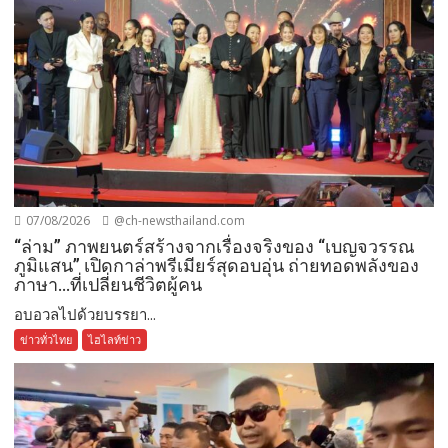
07/08/2026
@ch-newsthailand.com
“ล่าม” ภาพยนตร์สร้างจากเรื่องจริงของ “เบญจวรรณ
ภูมิแสน” เปิดกาล่าพรีเมียร์สุดอบอุ่น ถ่ายทอดพลังของ
ภาษา…ที่เปลี่ยนชีวิตผู้คน
อบอวลไปด้วยบรรยา...
ข่าวทั่วไทย
ไฮไลท์ข่าว