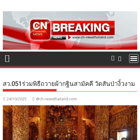
Skip
to
content
สว.051ร่วมพิธีถวายผ้ากฐินสามัคคี วัดสันป่างิ้วงาม
24/10/2025
@ch-newsthailand.com