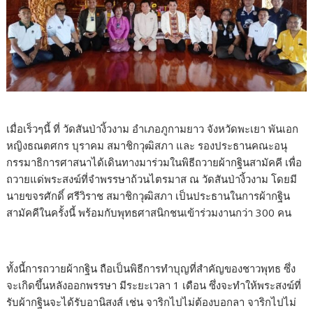
เมื่อเร็วๆนี้ ที่ วัดสันป่างิ้วงาม อำเภอภูกามยาว จังหวัดพะเยา พันเอก
หญิงธณตศกร บุราคม สมาชิกวุฒิสภา และ รองประธานคณะอนุ
กรรมาธิการศาสนาได้เดินทางมาร่วมในพิธีถวายผ้ากฐินสามัคคี เพื่อ
ถวายแด่พระสงฆ์ที่จำพรรษาถ้วนไตรมาส ณ วัดสันป่างิ้วงาม โดยมี
นายขจรศักดิ์ ศรีวิราช สมาชิกวุฒิสภา เป็นประธานในการผ้ากฐิน
สามัคคีในครั้งนี้ พร้อมกับพุทธศาสนิกชนเข้าร่วมงานกว่า 300 คน
ทั้งนี้การถวายผ้ากฐิน ถือเป็นพิธีการทำบุญที่สำคัญของชาวพุทธ ซึ่ง
จะเกิดขึ้นหลังออกพรรษา มีระยะเวลา 1 เดือน ซึ่งจะทำให้พระสงฆ์ที่
รับผ้ากฐินจะได้รับอานิสงส์ เช่น จาริกไปไม่ต้องบอกลา จาริกไปไม่