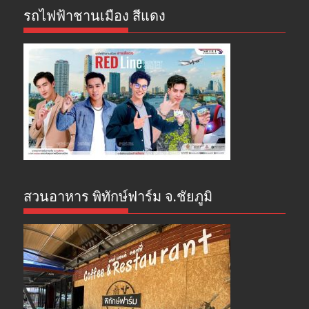
รถไฟฟ้าชานเมือง สีแดง
สวนอาหาร พิทักษ์ฟาร์ม จ.ชัยภูมิ