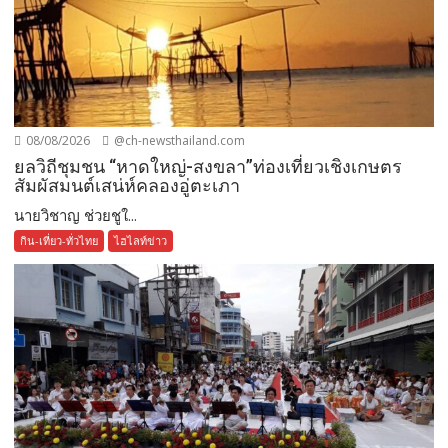
08/08/2026
@ch-newsthailand.com
ยลวิถีชุมชน “หาดใหญ่-สงขลา”ท่องเที่ยวเชิงเกษตร
สัมผัสมนต์เสน่ห์คลองอู่ตะเภา
นายวิชาญ ช่วยชูใ...
กิน-เที่ยว-ทั่วไทย
ไฮไลท์ข่าว