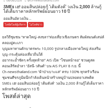
08/08/2026
@ch-newsthailand.com
SMEs เฮ! ออมสินปล่อยกู้ ‘เติมตังค์’ วงเงิน 2,000 ล้านกู้
ได้เต็มราคาหลักทรัพย์ผ่อนยาว 10 ปี
ออมสินอัดวงเงิน ...
ไลฟ์สไตล์ผู้บริหาร
ไฮไลท์ข่าว
ยลวิถีชุมชน “หาดใหญ่-สงขลา”ท่องเที่ยวเชิงเกษตร สัมผัสมนต์เสน่ห์
คลองอู่ตะเภา
บุญมหาทานตักบาตรพระ 10,000 รูปกลางเมืองหาดใหญ่ ส่งเสริม
บุญ-กระตุ้นท่องเที่ยวถิ่นใต้
อยากจะย้ำชัดๆ ครั้งสุดท้าย!” AIS เปิด “โซนหน้าจอ” ชวนดูสด
คอนเสิร์ตอำลา “อัสนี-วสันต์” บน AIS PLAY 8 ก.ย. นี้
Ch-newsthailand.com “ผ้าป่าเบาะแส” ครบ 100% ทุกครัวเรือน
ชุมชนศีขรภูมิผนึกกำลังเดินหน้าสร้างหมู่บ้านปลอดยาเสพติด
SMEs เฮ! ออมสินปล่อยกู้ ‘เติมตังค์’ วงเงิน 2,000 ล้านกู้ได้เต็มราคา
หลักทรัพย์ผ่อนยาว 10 ปี
โพสต์ล่าสุด