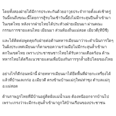
โดยทั้งสองฝ่ายได้มีการประทะกันด้วยอาวุธประจำกายตั้งแต่เช้าตรู่
วันนี้จนถึงขณะนี้โดยการสู้รบในเช้าวันนี้ยังไม่มีกระสุนปืนล้ำเข้ามา
ในเขตไทย หลังจากฝ่ายไทยได้ประทัวงฝ่ายเมียนมา ผ่านคณะ
กรรมการชายแดนไทย เมียนมา ส่วนท้องถิ่นแม่สอด เมียวดี(ทีบีซี)
และได้ติดต่อพูดคุยกับฝ่ายต่อต้านทหารเมียนมาว่าจะดำเนินการใดๆ
ในฝั่งประเทศเมียนมาก็ตามขอความร่วมมือไม่มีกระสุนล้ำเข้ามา
ตกในเขตไทย เพราะประชาชนชาวไทยได้รับความเดือดร้อน ด้าน
ทหารไทยได้ตรึงแนวชายแดนเพื่อป้องกันการรุกล้ำอธิปไตยของไทย
อย่างไรก็ดีก่อนหน้านี้ ฝ่ายทหารเมียนมาได้ยึดพื้นที่ฝ่ายกะเหรี่ยงได้
แล้วที่บ้านเลเกก่อ อ.เมียวดี ตรงข้ามบ้านแม่กุใหม่ท่าซุง ตำบลแม่กุ
อ.แม่สอด
ด้านราษฎรไทยที่มีบ้านอยู่ติดฝั่งแม่น้ำเมย ต้องหนีออกจากบ้านไป
เพราะเกรงว่าจะมีกระสุนล้ำเข้ามาถูกใส่บ้านเรือนของประชาชน