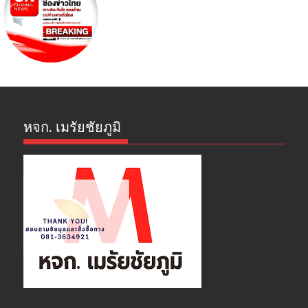
หจก. เมรัยชัยภูมิ