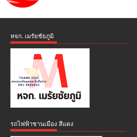
หจก. เมรัยชัยภูมิ
รถไฟฟ้าชานเมือง สีแดง