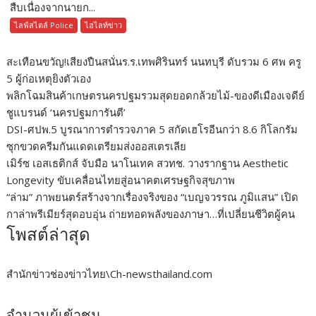
สืบเนื่องจากนายก...
ไลฟ์สไตล์ Police
ไฮไลท์ข่าว
สะเทือนขวัญ!เสียงปืนสนั่นร.ร.เทพศิรินทร์ นนทบุรี ดับรวม 6 ศพ ครู
5 ผู้ก่อเหตุยิงตัวเอง
พลิกโฉมสินค้าเกษตรนครปฐมรวมสุดยอดกล้วยไม้-ของดีเมืองเจดีย์
ชูแบรนด์ ‘นครปฐมการันตี’
DSI-ศปพ.5 บูรณาการตำรวจภาค 5 สกัดเฮโรอีนกว่า 8.6 กิโลกรัม
ซุกขวดครีมกันแดดเตรียมส่งออสเตรเลีย
เมิร์ซ เอสเธติกส์ จับมือ นาโนเทค สวทช. วางรากฐาน Aesthetic
Longevity ขับเคลื่อนไทยสู่อนาคตเศรษฐกิจสุขภาพ
“ล่าม” ภาพยนตร์สร้างจากเรื่องจริงของ “เบญจวรรณ ภูมิแสน” เปิด
กาล่าพรีเมียร์สุดอบอุ่น ถ่ายทอดพลังของภาษา…ที่เปลี่ยนชีวิตผู้คน
โพสต์ล่าสุด
สำนักข่าวช่องข่าวไทย\Ch-newsthailand.com
จำนวนผู้เข้าชม