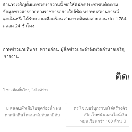
อำนาจเจริญตั้งแต่ช่วงบ่ายวานนี้ ขอให้พี่น้องประชาชนติดตาม
ข้อมูลข่าวสารจากทางราชการอย่างใกล้ชิด หากพบสถานการณ์
ฉุกเฉินหรือได้รับความเดือดร้อน สามารถติดต่อสายด่วน ปภ. 1784
ตลอด 24 ชั่วโมง
ภาพข่าวนายทิพกร หวานอ่อน ผู้สื่อข่าวประจำจังหวัดอำนาจเจริญ
รายงาน
ติดต่อ
,
ข่าวท้องถิ่นไทย
ไฮไลท์ข่าว
แนะแนว
สลด!2ผัวเมียไปขุดร่องน้ำ ฝน
ตร.ไซเบอร์บุกรวบ8โจ๋สร้างตัว
เรื่อง
เปิดเว็บพนันออนไลน์เงิน
ตกหนักดินโคลนถล่มทับสามีดับ
หมุนเวียนกว่า 100 ล้าน