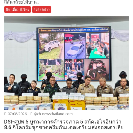
สีสันกล้วยไม้บาน...
กิน-เที่ยว-ทั่วไทย
ไฮไลท์ข่าว
07/08/2026
@ch-newsthailand.com
DSI-ศปพ.5 บูรณาการตำรวจภาค 5 สกัดเฮโรอีนกว่า
8.6 กิโลกรัมซุกขวดครีมกันแดดเตรียมส่งออสเตรเลีย