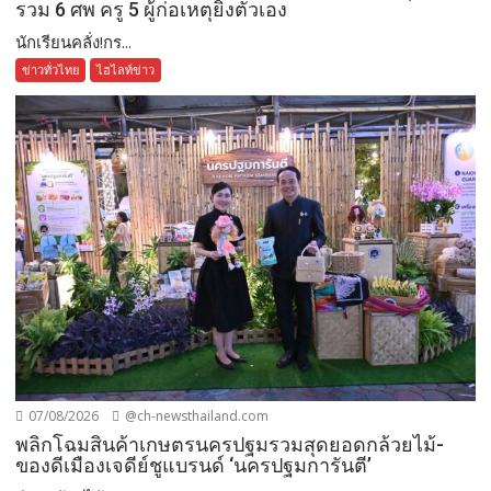
รวม 6 ศพ ครู 5 ผู้ก่อเหตุยิงตัวเอง
นักเรียนคลั่ง!กร...
ข่าวทั่วไทย
ไฮไลท์ข่าว
07/08/2026
@ch-newsthailand.com
พลิกโฉมสินค้าเกษตรนครปฐมรวมสุดยอดกล้วยไม้-
ของดีเมืองเจดีย์ชูแบรนด์ ‘นครปฐมการันตี’