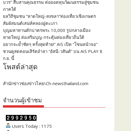
บวร” สืบสานคุณธรรม ต่อยอดทุนวัฒนธรรมสู่ชุมชน
ภาคใต้
ยลวิถีชุมชน “หาดใหญ่-สงขลา”ท่องเที่ยวเชิงเกษตร
สัมผัสมนต์เสน่ห์คลองอู่ตะเภา
บุญมหาทานตักบาตรพระ 10,000 รูปกลางเมือง
หาดใหญ่ ส่งเสริมบุญ-กระตุ้นท่องเที่ยวถิ่นใต้
อยากจะย้ำชัดๆ ครั้งสุดท้าย!” AIS เปิด “โซนหน้าจอ”
ชวนดูสดคอนเสิร์ตอำลา “อัสนี-วสันต์” บน AIS PLAY 8
ก.ย. นี้
โพสต์ล่าสุด
สำนักข่าวช่องข่าวไทย\Ch-newsthailand.com
จำนวนผู้เข้าชม
Users Today : 1175