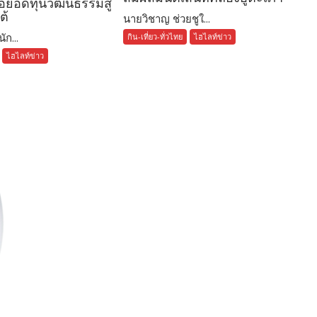
อยอดทุนวัฒนธรรมสู่
ต้
นายวิชาญ ช่วยชูใ...
ัก...
กิน-เที่ยว-ทั่วไทย
ไฮไลท์ข่าว
ไฮไลท์ข่าว