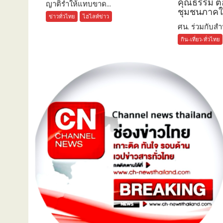
คุณธรรม ต่
ญาติร่ำให้แทบขาด...
ชุมชนภาคใ
ข่าวทั่วไทย
ไฮไลท์ข่าว
ศน. ร่วมกับสำน
กิน-เที่ยว-ทั่วไทย