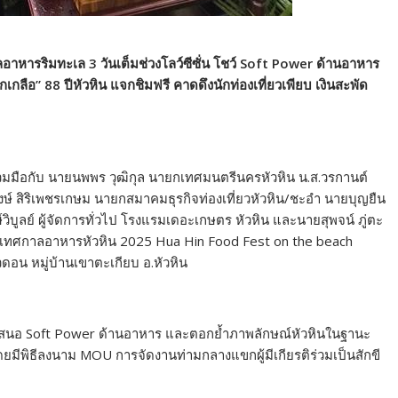
อาหารริมทะเล 3 วันเต็มช่วงโลว์ซีซั่น โชว์ Soft Power ด้านอาหาร
ริกเกลือ” 88 ปีหัวหิน แจกชิมฟรี คาดดึงนักท่องเที่ยวเพียบ เงินสะพัด
่วมมือกับ นายนพพร วุฒิกุล นายกเทศมนตรีนครหัวหิน น.ส.วรกานต์
์ สิริเพชรเกษม นายกสมาคมธุรกิจท่องเที่ยวหัวหิน/ชะอำ นายบุญยืน
ลย์ ผู้จัดการทั่วไป โรงแรมเดอะเกษตร หัวหิน และนายสุพจน์ ภู่ตะ
าน “เทศกาลอาหารหัวหิน 2025 Hua Hin Food Fest on the beach
ดอน หมู่บ้านเขาตะเกียบ อ.หัวหิน
อมนำเสนอ Soft Power ด้านอาหาร และตอกย้ำภาพลักษณ์หัวหินในฐานะ
ีพิธีลงนาม MOU การจัดงานท่ามกลางแขกผู้มีเกียรติร่วมเป็นสักขี