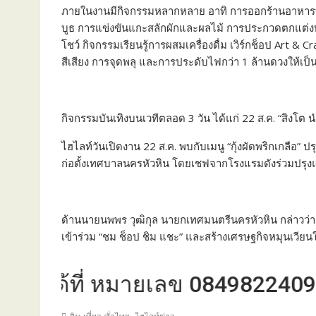
ภายในงานมีกิจกรรมหลากหลาย อาทิ การออกร้านอาหารท้
บูธ การแข่งขันแกะสลักผักและผลไม้ การประกวดตกแต่ง
โชว์ กิจกรรมเรียนรู้การผสมเครื่องดื่ม เวิร์กช็อป Art &
สีเสียง การจุดพลุ และการประดับไฟกว่า 1 ล้านดวงให้เป็
กิจกรรมบันเทิงบนเวทีตลอด 3 วัน ได้แก่ 22 ส.ค. “สิงโต 
ไฮไลท์วันเปิดงาน 22 ส.ค. พบกับเมนู “กุ้งผัดพริกเกลือ” 
ก่อตั้งเทศบาลนครหัวหิน โดยเชฟจากโรงแรมดังร่วมปรุงแจ
ด้านนายนพพร วุฒิกุล นายกเทศมนตรีนครหัวหิน กล่าวว่า ก
เข้าร่วม “ชม ช็อป ชิม แชะ” และสร้างเศรษฐกิจหมุนเวียนใน
ด้ที่ หมายเลข 0849822409
,