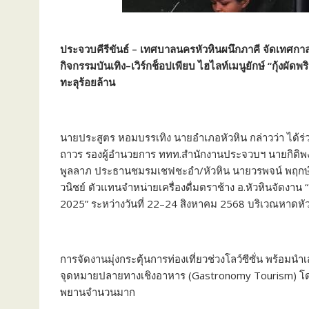
ประจวบคีรีขันธ์ – เทศบาลนครหัวหินผนึกภาคี จัดเทศกาล
กิจกรรมบันเทิง–เวิร์กช็อปเพียบ ไฮไลท์เมนูยักษ์ “กุ้งผัดพ
ทะลุร้อยล้าน
นายประสูตร หอมบรรเทิง นายอำเภอหัวหิน กล่าวว่า ได้ร
ถาวร รองผู้อำนวยการ ททท.สำนักงานประจวบฯ นายกิติพงษ
พูลลาภ ประธานชมรมเชฟชะอำ/หัวหิน นายวรพจน์ พฤกษ์วิบู
วนิชย์ ตัวแทนจำหน่ายเครื่องดื่มตราช้าง อ.หัวหินจัดง
2025” ระหว่างวันที่ 22–24 สิงหาคม 2568 บริเวณหาดหัว
การจัดงานมุ่งกระตุ้นการท่องเที่ยวช่วงโลว์ซีซั่น พร้
จุดหมายปลายทางเชิงอาหาร (Gastronomy Tourism) โดยม
พยานจำนวนมาก