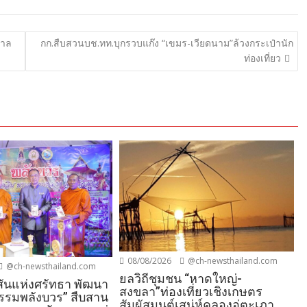
บาล
กก.สืบสวนบช.ทท.บุกรวบแก๊ง “เขมร-เวียดนาม”ล้วงกระเป๋านัก
ท่องเที่ยว
08/08/2026
@ch-newsthailand.com
@ch-newsthailand.com
ยลวิถีชุมชน “หาดใหญ่-
ันแห่งศรัทธา พัฒนา
สงขลา”ท่องเที่ยวเชิงเกษตร
รรมพลังบวร” สืบสาน
สัมผัสมนต์เสน่ห์คลองอู่ตะเภา