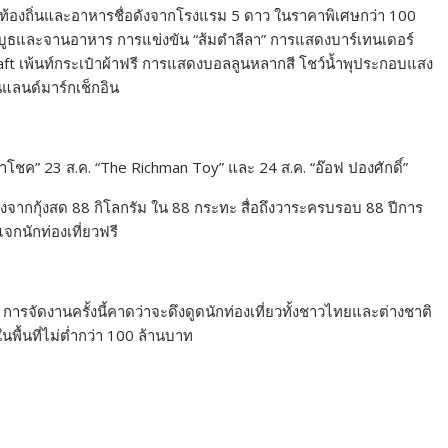
องถิ่นและอาหารชื่อดังจากโรงแรม 5 ดาว ในราคาพิเศษกว่า 100
บูธและจานอาหาร การแข่งขัน “ส้มตำลีลา” การแสดงบาร์เทนเดอร์
 Craft เพ้นท์กระเป๋าผ้าฟรี การแสดงบอลลูนหลากสี โชว์น้ำพุประกอบแสง
นแลนด์มาร์กเช็กอิน
นำโชค” 23 ส.ค. “The Richman Toy” และ 24 ส.ค. “อ๊อฟ ปองศักดิ์”
ปรุงจากกุ้งสด 88 กิโลกรัม ใน 88 กระทะ สื่อถึงวาระครบรอบ 88 ปีการ
กนักท่องเที่ยวฟรี
ารจัดงานครั้งนี้คาดว่าจะดึงดูดนักท่องเที่ยวทั้งชาวไทยและต่างชาติ
พื้นที่ไม่ต่ำกว่า 100 ล้านบาท