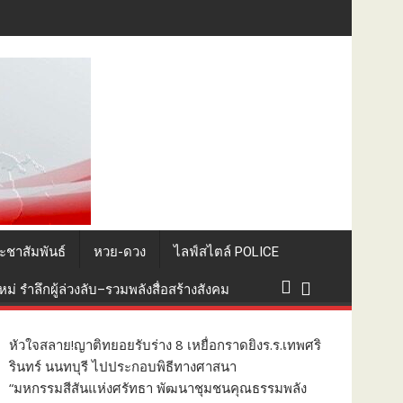
อยอดทุนวัฒนธรรมสู่ชุมชนภาคใต้
ะชาสัมพันธ์
หวย-ดวง
ไลฟ์สไตล์ POLICE
่ รำลึกผู้ล่วงลับ–รวมพลังสื่อสร้างสังคม
หัวใจสลาย!ญาติทยอยรับร่าง 8 เหยื่อกราดยิงร.ร.เทพศริ
รินทร์ นนทบุรี ไปประกอบพิธีทางศาสนา
“มหกรรมสีสันแห่งศรัทธา พัฒนาชุมชนคุณธรรมพลัง