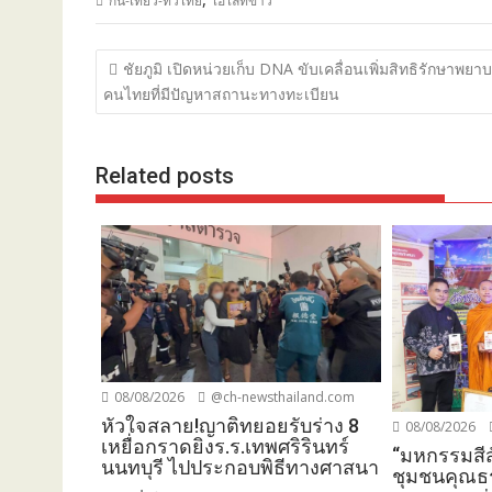
กิน-เที่ยว-ทั่วไทย
ไฮไลท์ข่าว
แนะแนว
ชัยภูมิ เปิดหน่วยเก็บ DNA ขับเคลื่อนเพิ่มสิทธิรักษาพยา
เรื่อง
คนไทยที่มีปัญหาสถานะทางทะเบียน
Related posts
08/08/2026
@ch-newsthailand.com
หัวใจสลาย!ญาติทยอยรับร่าง 8
08/08/2026
เหยื่อกราดยิงร.ร.เทพศริรินทร์
“มหกรรมสีส
นนทบุรี ไปประกอบพิธีทางศาสนา
ชุมชนคุณธ