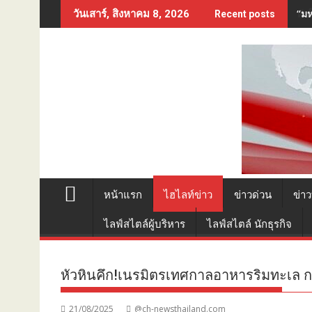
Skip
“มห
วันเสาร์, สิงหาคม 8, 2026
Recent posts
to
content
หน้าแรก
ไฮไลท์ข่าว
ข่าวด่วน
ข่าว
ไลฟ์สไตล์ผู้บริหาร
ไลฟ์สไตล์ นักธุรกิจ
หัวหินคึก!เนรมิตรเทศกาลอาหารริมทะเล ก
21/08/2025
@ch-newsthailand.com