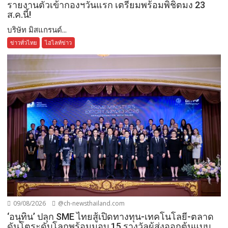
รายงานตัวเข้ากองฯวันแรก เตรียมพร้อมพิชิตมง 23
ส.ค.นี้!
บริษัท มิสแกรนด์...
ข่าวทั่วไทย
ไฮไลท์ข่าว
09/08/2026
@ch-newsthailand.com
‘อนุทิน’ ปลุก SME ไทยสู้เปิดทางทุน-เทคโนโลยี-ตลาด
ดันโตระดับโลกพร้อมมอบ 15 รางวัลผู้ส่งออกต้นแบบ