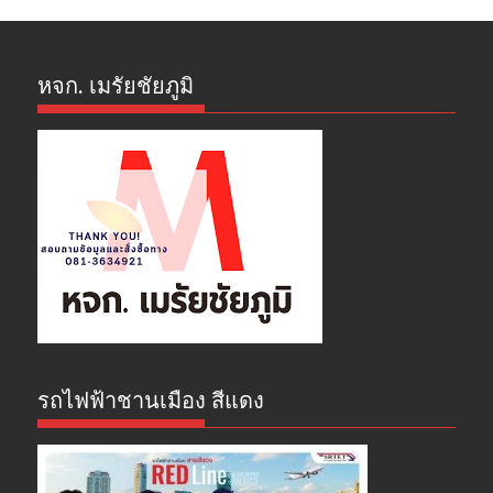
หจก. เมรัยชัยภูมิ
รถไฟฟ้าชานเมือง สีแดง