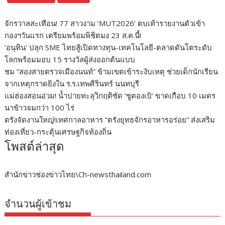
จักรวาลสะเทือน! 77 สาวงาม ‘MUT2026’ ตบเท้ารายงานตัวเข้า
กองฯวันแรก เตรียมพร้อมพิชิตมง 23 ส.ค.นี้!
‘อนุทิน’ ปลุก SME ไทยสู้เปิดทางทุน-เทคโนโลยี-ตลาดดันโตระดับ
โลกพร้อมมอบ 15 รางวัลผู้ส่งออกต้นแบบ
ชม “สองสายตรวจเมืองนนท์” ข้ามเขตเข้าระงับเหตุ ช่วยเด็กนักเรียน
จากเหตุกราดยิงใน ร.ร.เทพศิรินทร์ นนทบุรี
แม่ฮ่องสอนอ่วม! น้ำปายทะลุวิกฤติซัด ‘ซูตองเป้’ ขาดเกือบ 10 เมตร
นาข้าวจมกว่า 100 ไร่
ตรังจัดงานใหญ่!เทศกาลอาหาร “ตรังยุทธจักรอาหารอร่อย” ส่งเสริม
ท่องเที่ยว-กระตุ้นเศรษฐกิจท้องถิ่น
โพสต์ล่าสุด
สำนักข่าวช่องข่าวไทย\Ch-newsthailand.com
จำนวนผู้เข้าชม