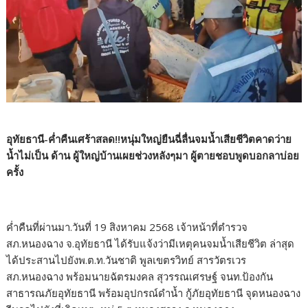
อุทัยธานี-ค่ำคืนเศร้าสลด!!หนุ่มใหญ่ยืนฉี่ลื่นจมน้ำเสียชีวิตคาดว่าย
น้ำไม่เป็น ด้าน ผู้ใหญ่บ้านเผยช่วงหลังๆมา ผู้ตายชอบพูดบอกลาบ่อย
ครั้ง
ค่ำคืนที่ผ่านมา.วันที่ 19 สิงหาคม 2568 เจ้าหน้าที่ตำรวจ
สภ.หนองฉาง จ.อุทัยธานี ได้รับแจ้งว่ามีเหตุคนจมน้ำเสียชีวิต ล่าสุด
ได้ประสานไปยังพ.ต.ท.วันชาติ พูลเขตรวิทย์ สารวัตรเวร
สภ.หนองฉาง พร้อมนายฉัตรมงคล สุวรรณเศรษฐ์ จนท.ป้องกัน
สาธารณภัยอุทัยธานี พร้อมอุปกรณ์ดำน้ำ กู้ภัยอุทัยธานี จุดหนองฉาง