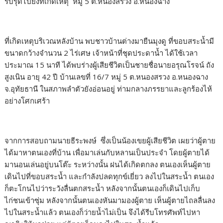
รีบรุดไปยังที่เกิดเหตุ หมู่ 5 ต.หนองสรวง อ.หนองฉาง
ที่เกิดเหตุบริเวณหลังบ้าน พบชาวบ้านต่างมายืนมุงดู ที่ขอบสระน้ำมี
ขนาดกว้างจำนวน 2 ไร่เศษ เจ้าหน้าที่ชุดประดาน้ำ ได้ใช้เวลา
ประมาณ 15 นาที ได้พบร่างผู้เสียชีวิตเป็นชายชื่อนายอรุณโรจน์ ถัง
สูงเนิน อายุ 42 ปี บ้านเลขที่ 16/7 หมู่ 5 ต.หนองสรวง อ.หนองฉาง
จ.อุทัยธานี ในสภาพลำตัวยังอ่อนอยู่ ท่ามกลางภรรยาและลูกร้องไห้
อย่างโศกเศร้า
จากการสอบถามนายธีระพงษ์ ซึ่งเป็นน้องเขยผู้เสียชีวิต เผยว่าผู้ตาย
ได้มาหาตนเองที่บ้าน เพื่อมาเล่นกับหลานเป็นประจำ โดยผู้ตายได้
มานอนเล่นอยู่บนโต๊ะ ระหว่างนั้น ฝนได้เกิดตกลง ตนเองเห็นผู้ตาย
เดินไปที่ขอบสระน้ำ และกำลังปลดทุกข์เยี่ยว ลงไปในสระน้ำ ตนเอง
ก็ตะโกนไปว่าระวังลื่นตกสระน้ำ หลังจากนั้นตนเองก็เดินไปเก็บ
ไก่ชนเข้าซุ่ม หลังจากนั้นตนเองหันมามองผู้ตาย เห็นผู้ตายไถลลื่นลง
ไปในสระน้ำแล้ว ตนเองก็ว่ายน้ำไม่เป็น จึงได้รีบโทรศัพท์ไปหา