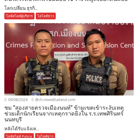
โลกเปลี่ยน ธุรกิ...
ไลฟ์สไตล์ผู้บริหาร
ไฮไลท์ข่าว
09/08/2026
@ch-newsthailand.com
ชม “สองสายตรวจเมืองนนท์” ข้ามเขตเข้าระงับเหตุ
ช่วยเด็กนักเรียนจากเหตุกราดยิงใน ร.ร.เทพศิรินทร์
นนทบุรี
หลังได้รับแจ้งเห...
ไลฟ์สไตล์ Police
ไฮไลท์ข่าว