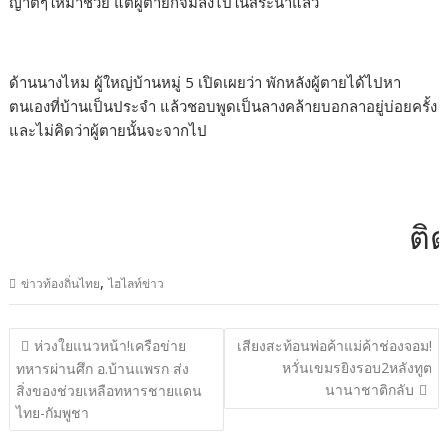
ญาติๆให้มาช่วย แต่ผู้ตายก็จมลงไปในสระน้ำแล้ว
ด้านนางไหม ผู้ใหญ่บ้านหมู่ 5 เปิดเผยว่า พักหลังผู้ตายได้ไปหา
ตนเองที่บ้านเป็นประจำ แล้วชอบพูดเป็นลางคล้ายบอกลาอยู่บ่อยครั้ง
และไม่คิดว่าผู้ตายนั้นจะจากไป
ติดต่
,
ข่าวท้องถิ่นไทย
ไฮไลท์ข่าว
แนะแนว
ห่วงใยแนวหน้า!เครือข่าย
เสียงสะท้อนพ่อค้าแม่ค้าช่องจอม!
เรื่อง
หวั่นเขมรยิงรอบ2หลังทูต
ทหารผ่านศึก อ.บ้านแพรก ส่ง
นานาชาติกลับ
สิ่งของช่วยเหลือทหารชายแดน
ไทย-กัมพูชา