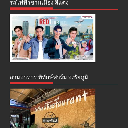
รถไฟฟ้าชานเมือง สีแดง
สวนอาหาร พิทักษ์ฟาร์ม จ.ชัยภูมิ