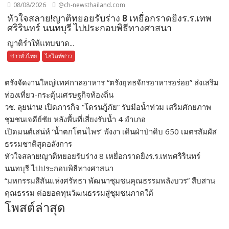
08/08/2026
@ch-newsthailand.com
หัวใจสลาย!ญาติทยอยรับร่าง 8 เหยื่อกราดยิงร.ร.เทพ
ศริรินทร์ นนทบุรี ไปประกอบพิธีทางศาสนา
ญาติร่ำให้แทบขาด...
ข่าวทั่วไทย
ไฮไลท์ข่าว
ตรังจัดงานใหญ่!เทศกาลอาหาร “ตรังยุทธจักรอาหารอร่อย” ส่งเสริม
ท่องเที่ยว-กระตุ้นเศรษฐกิจท้องถิ่น
วช. ลุยน่าน! เปิดภารกิจ “โดรนกู้ภัย” รับมือน้ำท่วม เสริมศักยภาพ
ชุมชนเจดีย์ชัย หลังพื้นที่เสี่ยงรับน้ำ 4 อำเภอ
เปิดมนต์เสน่ห์ ‘น้ำตกโตนไพร’ พังงา เดินฝ่าป่าดิบ 650 เมตรสัมผัส
ธรรมชาติสุดอลังการ
หัวใจสลาย!ญาติทยอยรับร่าง 8 เหยื่อกราดยิงร.ร.เทพศริรินทร์
นนทบุรี ไปประกอบพิธีทางศาสนา
“มหกรรมสีสันแห่งศรัทธา พัฒนาชุมชนคุณธรรมพลังบวร” สืบสาน
คุณธรรม ต่อยอดทุนวัฒนธรรมสู่ชุมชนภาคใต้
โพสต์ล่าสุด