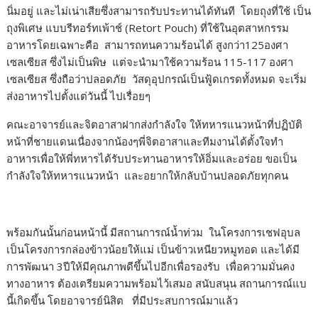
นิ่มอยู่ และไม่เน่าเสียซึ่งสามารถรับประทานได้ทันที โดยถุงที่ใช้ เป็น
ถุงพิเศษ แบบรีทอร์ทเพ้าช์ (Retort Pouch) ที่ใช้ในอุตสาหกรรม
อาหารโดยเฉพาะคือ สามารถทนความร้อนได้ สูงกว่า125องศา
เซลเซียส ซึ่งไม่เป็นพิษ แต่จะนำมาใช้ความร้อน 115-117 องศา
เซลเซียส ซึ่งถือว่าปลอดภัย วัสดุอุปกรณ์เป็นฟู้ดเกรดทั้งหมด จะเริ่ม
ส่งอาหารไปตั้งแต่วันนี้ ไปเรื่อยๆ
คณะอาจารย์และจิตอาสาฝากส่งกำลังใจ ให้ทหารแนวหน้าที่ปฏิบัติ
หน้าที่ชายแดนเนื่องจากน้องๆพี่จิตอาสาและทีมงานได้ตั้งใจทำ
อาหารเพื่อให้พี่ทหารได้รับประทานอาหารให้อิ่มและอร่อย ขอเป็น
กำลังใจให้ทหารแนวหน้า และอยากให้กลับบ้านปลอดภัยทุกคน
พร้อมกันนั้นก่อนหน้านี้ มีสถานการณ์น้ำท่วม ในโครงการเชฟอุบล
เป็นโครงการกล่องข้าวน้อยให้แม่ เป็นข้าวเหนียวหมูทอด และได้มี
การพัฒนา 3ปีให้มีคุณภาพดีขึ้นไปอีกเพื่อรองรับ เพื่อความมั่นคง
ทางอาหาร ต้องเตรียมความพร้อมไว้เสมอ สนับสนุน สถานการณ์แบ
นี้เกิดขึ้น โดยอาจารย์นิสิต ที่มีประสบการณ์มาแล้ว