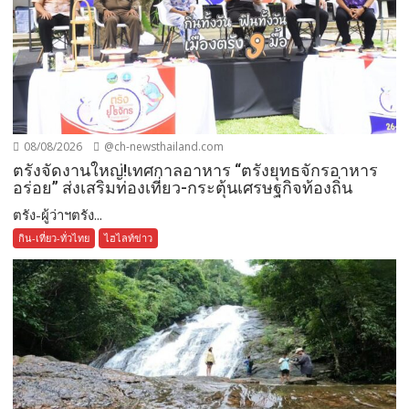
08/08/2026
@ch-newsthailand.com
ตรังจัดงานใหญ่!เทศกาลอาหาร “ตรังยุทธจักรอาหาร
อร่อย” ส่งเสริมท่องเที่ยว-กระตุ้นเศรษฐกิจท้องถิ่น
ตรัง-ผู้ว่าฯตรัง...
กิน-เที่ยว-ทั่วไทย
ไฮไลท์ข่าว