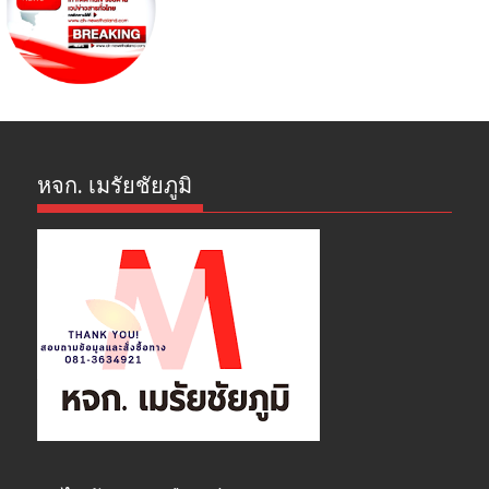
หจก. เมรัยชัยภูมิ