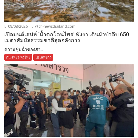
08/08/2026
@ch-newsthailand.com
เปิดมนต์เสน่ห์ ‘น้ำตกโตนไพร’ พังงา เดินฝ่าป่าดิบ 650
เมตรสัมผัสธรรมชาติสุดอลังการ
ความชุ่มฉ่ำของสา...
กิน-เที่ยว-ทั่วไทย
ไฮไลท์ข่าว