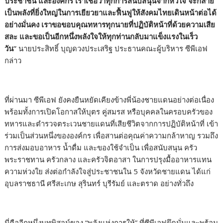
ประชาชน และองค์กร เราเชื่อว่าทุกการสนับสนุนจากหัวใจ จะกลาย
เป็นพลังที่ยิ่งใหญ่ในการเยียวยาและฟื้นฟูให้สังคมไทยเดินหน้าต่อได้
อย่างมั่นคง เราขอขอบคุณทหารทุกนายที่ปฏิบัติหน้าที่ด้วยความเสีย
สละ และขอเป็นอีกหนึ่งพลังใจให้ทุกท่านกลับมาแข็งแรงในเร็ว
วัน”
นายประสิทธิ์ บุญดวงประเสริฐ ประธานคณะผู้บริหาร ซีพีเอฟ
กล่าว
ที่ผ่านมา ซีพีเอฟ ยังคงยืนหยัดเคียงข้างพี่น้องชายแดนอย่างต่อเนื่อง
พร้อมทั้งการเปิดโอกาสให้บุตร คู่สมรส หรือบุคคลในครอบครัวของ
ทหารและตำรวจตระเวนชายแดนที่เสียชีวิตจากการปฏิบัติหน้าที่ เข้า
ร่วมเป็นส่วนหนึ่งขององค์กร เพื่อสานต่อคุณค่าความกล้าหาญ รวมถึง
การส่งมอบอาหาร น้ำดื่ม และของใช้จำเป็น เพื่อสนับสนุน ครัว
พระราชทาน ครัวกลาง และครัวจิตอาสา ในการปรุงมื้ออาหารแทน
ความห่วงใย ส่งต่อกำลังใจสู่ประชาชนใน 5 จังหวัดชายแดน ได้แก่
อุบลราชธานี ศรีสะเกษ สุรินทร์ บุรีรัมย์ และตราด อย่างทั่วถึง
นี่คืออีกหนึ่งบทพิสูจน์ของ “พลังแห่งการให้” ที่ซีพีเอฟยึดมั่นและพร้อม