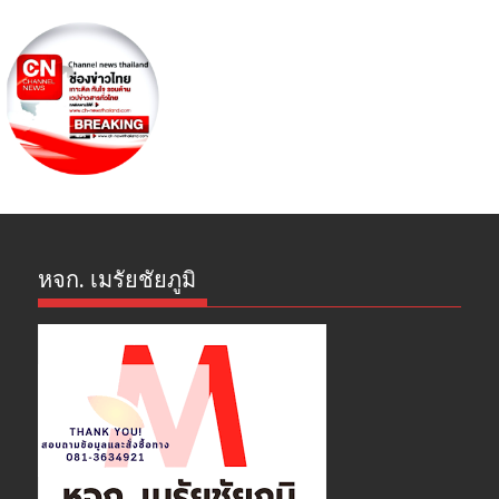
หจก. เมรัยชัยภูมิ