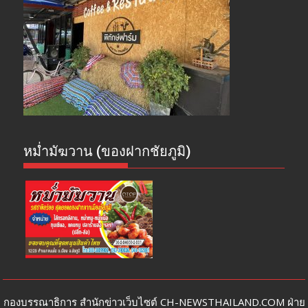
หม่ำมัฆวาน (ของฝากชัยภูมิ)
กองบรรณาธิการ สำนักข่าวเว็บไซต์ CH-NEWSTHAILAND.COM ฝ่าย