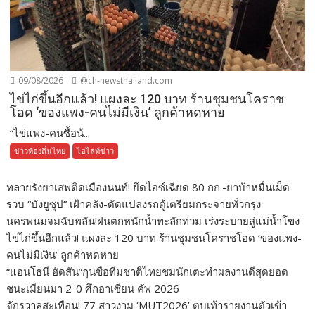
09/08/2026
@ch-newsthailand.com
ไข่ไก่ขึ้นอีกแล้ว! แผงละ 120 บาท ร้านชุมชนโคราช
โอด ‘ของแพง-คนไม่มีเงิน’ ลูกค้าหดหาย
“ไข่แพง-คนซื้อน้...
ข่าวท้องถิ่นไทย
ไฮไลท์ข่าว
ทลายรังยาเสพติดเมืองนนท์! ยึดไอซ์เฉียด 80 กก.-ยาบ้าหมื่นเม็ด
รวบ “บังยูซุป” เฝ้าคลัง-ดัดแปลงรถตู้เตรียมกระจายทั่วกรุง
นครพนมจมฉับพลัน!ฝนตกหนักน้ำทะลักท่วม เร่งระบายสู่แม่น้ำโขง
ไข่ไก่ขึ้นอีกแล้ว! แผงละ 120 บาท ร้านชุมชนโคราชโอด ‘ของแพง-
คนไม่มีเงิน’ ลูกค้าหดหาย
“แอนโธนี ฮัดสัน”กุนซือทีมชาติไทยชมนักเตะทำผลงานดีสุดยอด
ชนะเมียนมา 2-0 ศึกอาเซียน คัพ 2026
จักรวาลสะเทือน! 77 สาวงาม ‘MUT2026’ ตบเท้ารายงานตัวเข้า