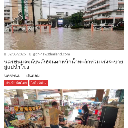
09/08/2026
@ch-newsthailand.com
นครพนมจมฉับพลัน!ฝนตกหนักน้ำทะลักท่วม เร่งระบาย
สู่แม่น้ำโขง
นครพนม – ฝนถล่ม...
ข่าวท้องถิ่นไทย
ไฮไลท์ข่าว