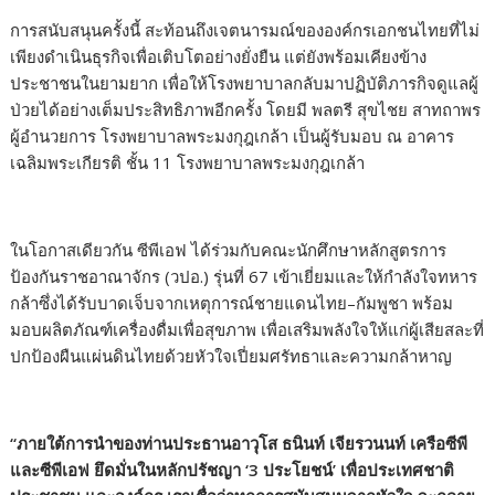
การสนับสนุนครั้งนี้ สะท้อนถึงเจตนารมณ์ขององค์กรเอกชนไทยที่ไม่
เพียงดำเนินธุรกิจเพื่อเติบโตอย่างยั่งยืน แต่ยังพร้อมเคียงข้าง
ประชาชนในยามยาก เพื่อให้โรงพยาบาลกลับมาปฏิบัติภารกิจดูแลผู้
ป่วยได้อย่างเต็มประสิทธิภาพอีกครั้ง โดยมี พลตรี สุขไชย สาทถาพร
ผู้อำนวยการ โรงพยาบาลพระมงกุฎเกล้า เป็นผู้รับมอบ ณ อาคาร
เฉลิมพระเกียรติ ชั้น 11 โรงพยาบาลพระมงกุฎเกล้า
ในโอกาสเดียวกัน ซีพีเอฟ ได้ร่วมกับคณะนักศึกษาหลักสูตรการ
ป้องกันราชอาณาจักร (วปอ.) รุ่นที่ 67 เข้าเยี่ยมและให้กำลังใจทหาร
กล้าซึ่งได้รับบาดเจ็บจากเหตุการณ์ชายแดนไทย–กัมพูชา พร้อม
มอบผลิตภัณฑ์เครื่องดื่มเพื่อสุขภาพ เพื่อเสริมพลังใจให้แก่ผู้เสียสละที่
ปกป้องผืนแผ่นดินไทยด้วยหัวใจเปี่ยมศรัทธาและความกล้าหาญ
“ภายใต้การนำของท่านประธานอาวุโส ธนินท์ เจียรวนนท์ เครือซีพี
และซีพีเอฟ ยึดมั่นในหลักปรัชญา ‘3 ประโยชน์’ เพื่อประเทศชาติ