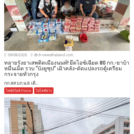
09/08/2026
@ch-newsthailand.com
ทลายรังยาเสพติดเมืองนนท์! ยึดไอซ์เฉียด 80 กก.-ยาบ้า
หมื่นเม็ด รวบ “บังยูซุป” เฝ้าคลัง-ดัดแปลงรถตู้เตรียม
กระจายทั่วกรุง
กก.สส.บก.น.8 เดิ...
ไลฟ์สไตล์ Police
ไฮไลท์ข่าว