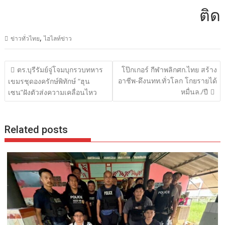
ติดต่อ
,
ข่าวทั่วไทย
ไฮไลท์ข่าว
แนะแนว
ตร.บุรีรัมย์จู่โจมบุกรวบทหาร
โป๊กเกอร์ กีฬาพลิกศก.ไทย สร้าง
เรื่อง
อาชีพ-ดึงนทท.ทั่วโลก โกยรายได้
เขมรชุดองครักษ์พิทักษ์ “ฮุน
หมื่นล./ปี
เซน”ฝังตัวส่งความเคลื่อนไหว
Related posts